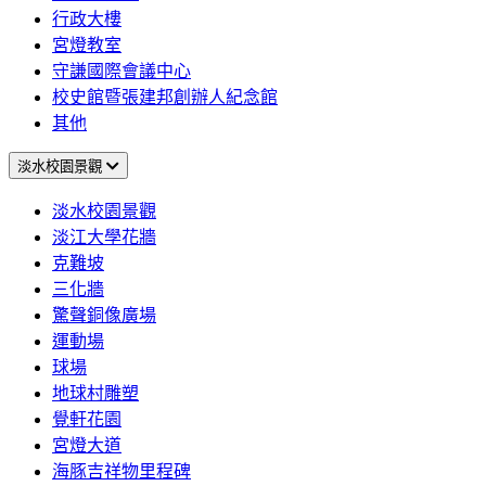
行政大樓
宮燈教室
守謙國際會議中心
校史館暨張建邦創辦人紀念館
其他
淡水校園景觀
淡水校園景觀
淡江大學花牆
克難坡
三化牆
驚聲銅像廣場
運動場
球場
地球村雕塑
覺軒花園
宮燈大道
海豚吉祥物里程碑