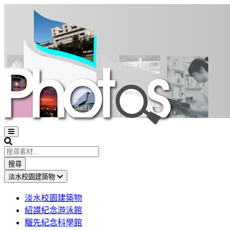
Open
sidebar
Search
搜尋
淡水校園建築物
淡水校園建築物
紹謨紀念游泳館
騮先紀念科學館