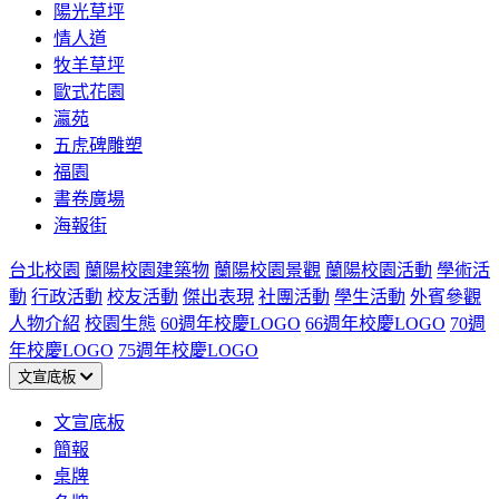
陽光草坪
情人道
牧羊草坪
歐式花園
瀛苑
五虎碑雕塑
福園
書卷廣場
海報街
台北校園
蘭陽校園建築物
蘭陽校園景觀
蘭陽校園活動
學術活
動
行政活動
校友活動
傑出表現
社團活動
學生活動
外賓參觀
人物介紹
校園生態
60週年校慶LOGO
66週年校慶LOGO
70週
年校慶LOGO
75週年校慶LOGO
文宣底板
文宣底板
簡報
桌牌