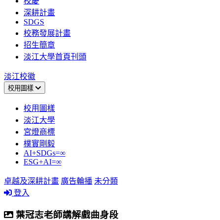
校慶
深耕計畫
SDGS
校務發展計畫
招生簡章
淡江大學首頁刊頭
淡江校徽
校用圖樣
校用圖樣
淡江大學
宮燈商標
樸實剛毅
AI+SDGs=∞
ESG+AI=∞
卓越及深耕計畫
廣告輪播
未分類
登入
葉冠志老師講解戲曲身段