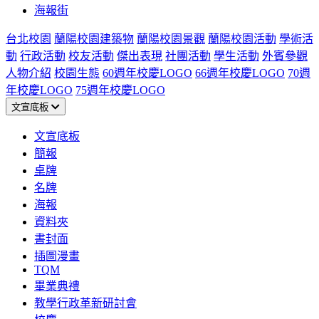
海報街
台北校園
蘭陽校園建築物
蘭陽校園景觀
蘭陽校園活動
學術活
動
行政活動
校友活動
傑出表現
社團活動
學生活動
外賓參觀
人物介紹
校園生態
60週年校慶LOGO
66週年校慶LOGO
70週
年校慶LOGO
75週年校慶LOGO
文宣底板
文宣底板
簡報
桌牌
名牌
海報
資料夾
書封面
插圖漫畫
TQM
畢業典禮
教學行政革新研討會