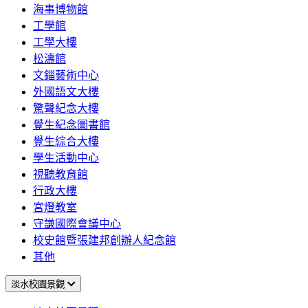
海事博物館
工學館
工學大樓
松濤館
文錙藝術中心
外國語文大樓
驚聲紀念大樓
覺生紀念圖書館
覺生綜合大樓
學生活動中心
視聽教育館
行政大樓
宮燈教室
守謙國際會議中心
校史館暨張建邦創辦人紀念館
其他
淡水校園景觀