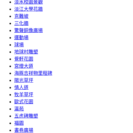
淡水校園景觀
淡江大學花牆
克難坡
三化牆
驚聲銅像廣場
運動場
球場
地球村雕塑
覺軒花園
宮燈大道
海豚吉祥物里程碑
陽光草坪
情人道
牧羊草坪
歐式花園
瀛苑
五虎碑雕塑
福園
書卷廣場