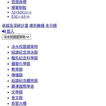
宮燈商標
樸實剛毅
AI+SDGs=∞
ESG+AI=∞
卓越及深耕計畫
廣告輪播
未分類
登入
淡水校園建築物
淡水校園建築物
紹謨紀念游泳館
騮先紀念科學館
鍾靈化學館
教育館
傳播館
紹謨紀念體育館
麗澤國際學舍
文學館
會文館
商管大樓