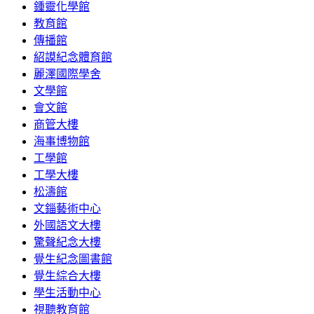
鍾靈化學館
教育館
傳播館
紹謨紀念體育館
麗澤國際學舍
文學館
會文館
商管大樓
海事博物館
工學館
工學大樓
松濤館
文錙藝術中心
外國語文大樓
驚聲紀念大樓
覺生紀念圖書館
覺生綜合大樓
學生活動中心
視聽教育館