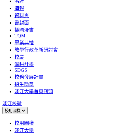
名牌
海報
資料夾
書封面
插圖漫畫
TQM
畢業典禮
教學行政革新研討會
校慶
深耕計畫
SDGS
校務發展計畫
招生簡章
淡江大學首頁刊頭
淡江校徽
校用圖樣
校用圖樣
淡江大學