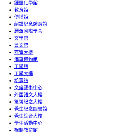
鍾靈化學館
教育館
傳播館
紹謨紀念體育館
麗澤國際學舍
文學館
會文館
商管大樓
海事博物館
工學館
工學大樓
松濤館
文錙藝術中心
外國語文大樓
驚聲紀念大樓
覺生紀念圖書館
覺生綜合大樓
學生活動中心
視聽教育館