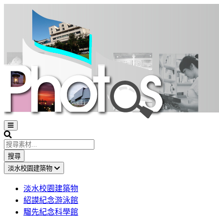
Open
sidebar
Search
搜尋
淡水校園建築物
淡水校園建築物
紹謨紀念游泳館
騮先紀念科學館