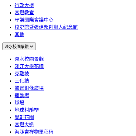
行政大樓
宮燈教室
守謙國際會議中心
校史館暨張建邦創辦人紀念館
其他
淡水校園景觀
淡水校園景觀
淡江大學花牆
克難坡
三化牆
驚聲銅像廣場
運動場
球場
地球村雕塑
覺軒花園
宮燈大道
海豚吉祥物里程碑