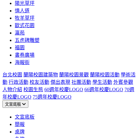
陽光草坪
情人道
牧羊草坪
歐式花園
瀛苑
五虎碑雕塑
福園
書卷廣場
海報街
台北校園
蘭陽校園建築物
蘭陽校園景觀
蘭陽校園活動
學術活
動
行政活動
校友活動
傑出表現
社團活動
學生活動
外賓參觀
人物介紹
校園生態
60週年校慶LOGO
66週年校慶LOGO
70週
年校慶LOGO
75週年校慶LOGO
文宣底板
文宣底板
簡報
桌牌