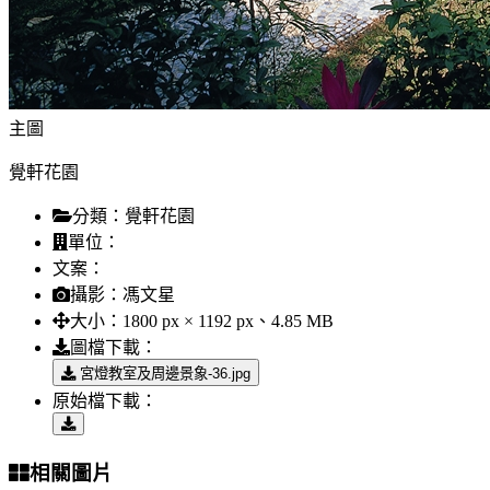
主圖
覺軒花園
分類：
覺軒花園
單位：
文案：
攝影：
馮文星
大小：
1800 px × 1192 px、4.85 MB
圖檔下載：
宮燈教室及周邊景象-36.jpg
原始檔下載：
相關圖片