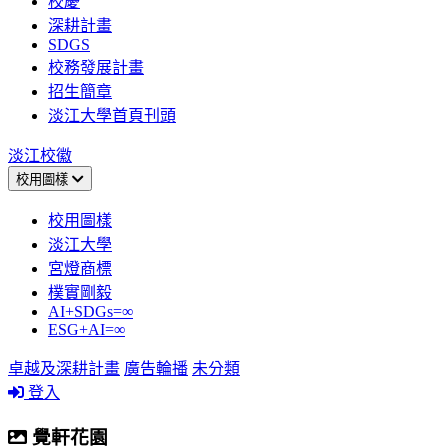
校慶
深耕計畫
SDGS
校務發展計畫
招生簡章
淡江大學首頁刊頭
淡江校徽
校用圖樣
校用圖樣
淡江大學
宮燈商標
樸實剛毅
AI+SDGs=∞
ESG+AI=∞
卓越及深耕計畫
廣告輪播
未分類
登入
覺軒花園