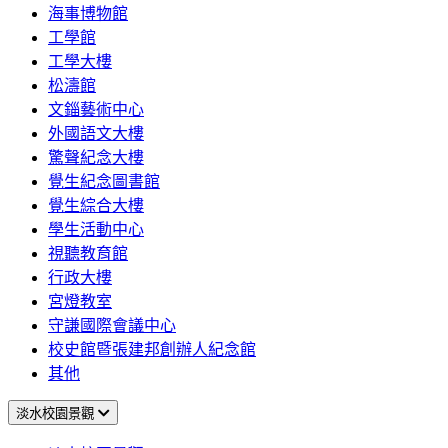
海事博物館
工學館
工學大樓
松濤館
文錙藝術中心
外國語文大樓
驚聲紀念大樓
覺生紀念圖書館
覺生綜合大樓
學生活動中心
視聽教育館
行政大樓
宮燈教室
守謙國際會議中心
校史館暨張建邦創辦人紀念館
其他
淡水校園景觀