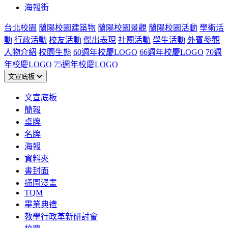
海報街
台北校園
蘭陽校園建築物
蘭陽校園景觀
蘭陽校園活動
學術活
動
行政活動
校友活動
傑出表現
社團活動
學生活動
外賓參觀
人物介紹
校園生態
60週年校慶LOGO
66週年校慶LOGO
70週
年校慶LOGO
75週年校慶LOGO
文宣底板
文宣底板
簡報
桌牌
名牌
海報
資料夾
書封面
插圖漫畫
TQM
畢業典禮
教學行政革新研討會