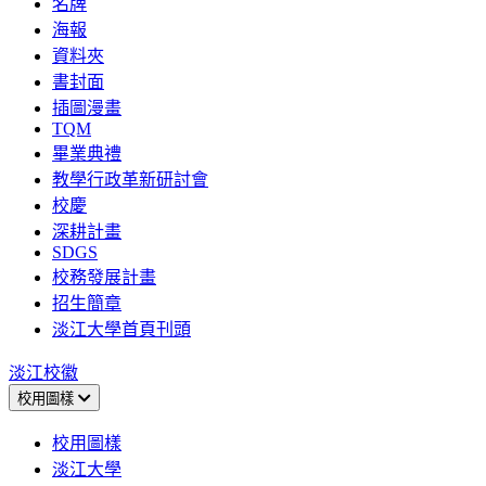
名牌
海報
資料夾
書封面
插圖漫畫
TQM
畢業典禮
教學行政革新研討會
校慶
深耕計畫
SDGS
校務發展計畫
招生簡章
淡江大學首頁刊頭
淡江校徽
校用圖樣
校用圖樣
淡江大學