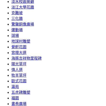
淡水校園景觀
淡江大學花牆
克難坡
三化牆
驚聲銅像廣場
運動場
球場
地球村雕塑
覺軒花園
宮燈大道
海豚吉祥物里程碑
陽光草坪
情人道
牧羊草坪
歐式花園
瀛苑
五虎碑雕塑
福園
書卷廣場