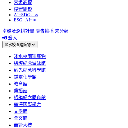
宮燈商標
樸實剛毅
AI+SDGs=∞
ESG+AI=∞
卓越及深耕計畫
廣告輪播
未分類
登入
淡水校園建築物
淡水校園建築物
紹謨紀念游泳館
騮先紀念科學館
鍾靈化學館
教育館
傳播館
紹謨紀念體育館
麗澤國際學舍
文學館
會文館
商管大樓