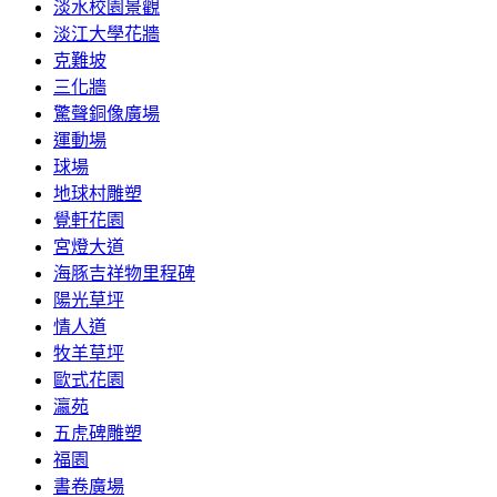
淡水校園景觀
淡江大學花牆
克難坡
三化牆
驚聲銅像廣場
運動場
球場
地球村雕塑
覺軒花園
宮燈大道
海豚吉祥物里程碑
陽光草坪
情人道
牧羊草坪
歐式花園
瀛苑
五虎碑雕塑
福園
書卷廣場