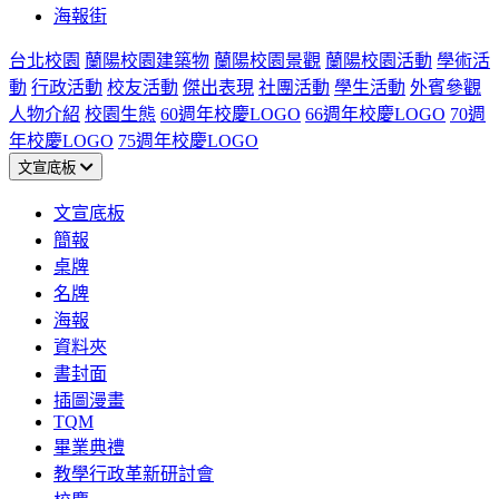
海報街
台北校園
蘭陽校園建築物
蘭陽校園景觀
蘭陽校園活動
學術活
動
行政活動
校友活動
傑出表現
社團活動
學生活動
外賓參觀
人物介紹
校園生態
60週年校慶LOGO
66週年校慶LOGO
70週
年校慶LOGO
75週年校慶LOGO
文宣底板
文宣底板
簡報
桌牌
名牌
海報
資料夾
書封面
插圖漫畫
TQM
畢業典禮
教學行政革新研討會