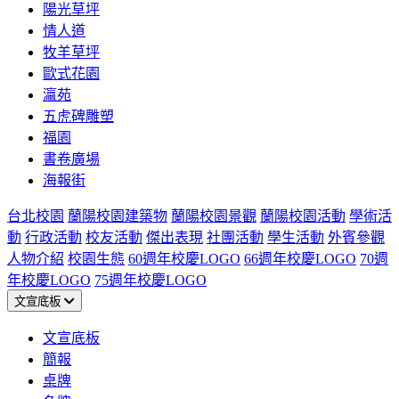
陽光草坪
情人道
牧羊草坪
歐式花園
瀛苑
五虎碑雕塑
福園
書卷廣場
海報街
台北校園
蘭陽校園建築物
蘭陽校園景觀
蘭陽校園活動
學術活
動
行政活動
校友活動
傑出表現
社團活動
學生活動
外賓參觀
人物介紹
校園生態
60週年校慶LOGO
66週年校慶LOGO
70週
年校慶LOGO
75週年校慶LOGO
文宣底板
文宣底板
簡報
桌牌