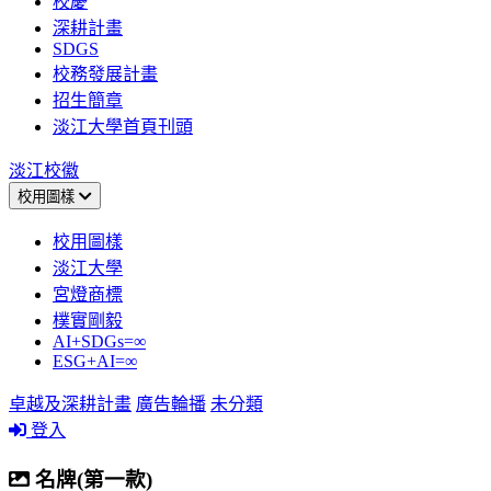
校慶
深耕計畫
SDGS
校務發展計畫
招生簡章
淡江大學首頁刊頭
淡江校徽
校用圖樣
校用圖樣
淡江大學
宮燈商標
樸實剛毅
AI+SDGs=∞
ESG+AI=∞
卓越及深耕計畫
廣告輪播
未分類
登入
名牌(第一款)