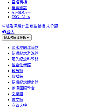
宮燈商標
樸實剛毅
AI+SDGs=∞
ESG+AI=∞
卓越及深耕計畫
廣告輪播
未分類
登入
淡水校園建築物
淡水校園建築物
紹謨紀念游泳館
騮先紀念科學館
鍾靈化學館
教育館
傳播館
紹謨紀念體育館
麗澤國際學舍
文學館
會文館
商管大樓