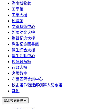
海事博物館
工學館
工學大樓
松濤館
文錙藝術中心
外國語文大樓
驚聲紀念大樓
覺生紀念圖書館
覺生綜合大樓
學生活動中心
視聽教育館
行政大樓
宮燈教室
守謙國際會議中心
校史館暨張建邦創辦人紀念館
其他
淡水校園景觀