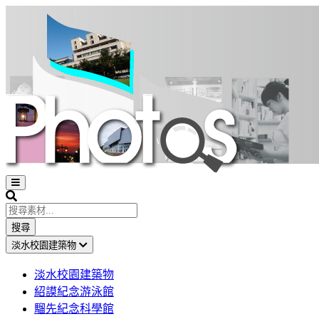
Open
sidebar
Search
搜尋
淡水校園建築物
淡水校園建築物
紹謨紀念游泳館
騮先紀念科學館