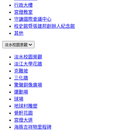
行政大樓
宮燈教室
守謙國際會議中心
校史館暨張建邦創辦人紀念館
其他
淡水校園景觀
淡水校園景觀
淡江大學花牆
克難坡
三化牆
驚聲銅像廣場
運動場
球場
地球村雕塑
覺軒花園
宮燈大道
海豚吉祥物里程碑