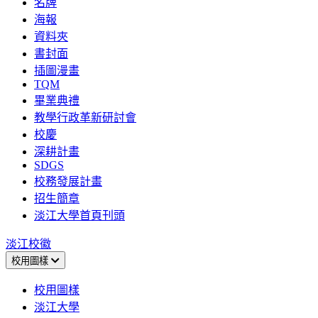
名牌
海報
資料夾
書封面
插圖漫畫
TQM
畢業典禮
教學行政革新研討會
校慶
深耕計畫
SDGS
校務發展計畫
招生簡章
淡江大學首頁刊頭
淡江校徽
校用圖樣
校用圖樣
淡江大學