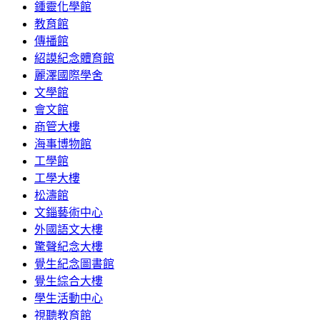
鍾靈化學館
教育館
傳播館
紹謨紀念體育館
麗澤國際學舍
文學館
會文館
商管大樓
海事博物館
工學館
工學大樓
松濤館
文錙藝術中心
外國語文大樓
驚聲紀念大樓
覺生紀念圖書館
覺生綜合大樓
學生活動中心
視聽教育館