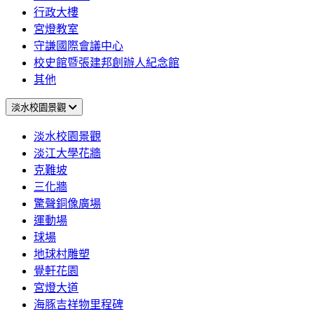
行政大樓
宮燈教室
守謙國際會議中心
校史館暨張建邦創辦人紀念館
其他
淡水校園景觀
淡水校園景觀
淡江大學花牆
克難坡
三化牆
驚聲銅像廣場
運動場
球場
地球村雕塑
覺軒花園
宮燈大道
海豚吉祥物里程碑