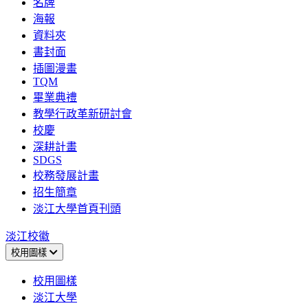
名牌
海報
資料夾
書封面
插圖漫畫
TQM
畢業典禮
教學行政革新研討會
校慶
深耕計畫
SDGS
校務發展計畫
招生簡章
淡江大學首頁刊頭
淡江校徽
校用圖樣
校用圖樣
淡江大學