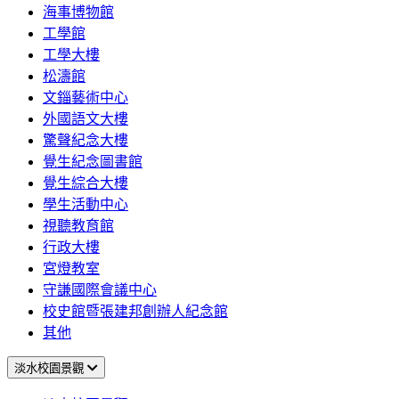
海事博物館
工學館
工學大樓
松濤館
文錙藝術中心
外國語文大樓
驚聲紀念大樓
覺生紀念圖書館
覺生綜合大樓
學生活動中心
視聽教育館
行政大樓
宮燈教室
守謙國際會議中心
校史館暨張建邦創辦人紀念館
其他
淡水校園景觀