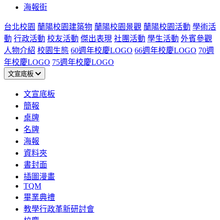
海報街
台北校園
蘭陽校園建築物
蘭陽校園景觀
蘭陽校園活動
學術活
動
行政活動
校友活動
傑出表現
社團活動
學生活動
外賓參觀
人物介紹
校園生態
60週年校慶LOGO
66週年校慶LOGO
70週
年校慶LOGO
75週年校慶LOGO
文宣底板
文宣底板
簡報
桌牌
名牌
海報
資料夾
書封面
插圖漫畫
TQM
畢業典禮
教學行政革新研討會