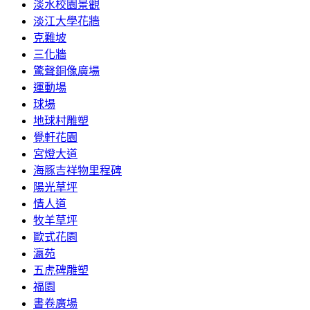
淡水校園景觀
淡江大學花牆
克難坡
三化牆
驚聲銅像廣場
運動場
球場
地球村雕塑
覺軒花園
宮燈大道
海豚吉祥物里程碑
陽光草坪
情人道
牧羊草坪
歐式花園
瀛苑
五虎碑雕塑
福園
書卷廣場