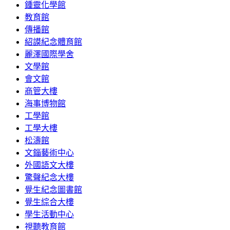
鍾靈化學館
教育館
傳播館
紹謨紀念體育館
麗澤國際學舍
文學館
會文館
商管大樓
海事博物館
工學館
工學大樓
松濤館
文錙藝術中心
外國語文大樓
驚聲紀念大樓
覺生紀念圖書館
覺生綜合大樓
學生活動中心
視聽教育館