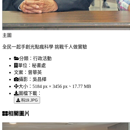
主圖
全民一起手創光點瘋科學 挑戰千人做實驗
分類：
行政活動
單位：
秘書處
文案：
曾華英
攝影：
吳昌樺
大小：
5184 px × 3456 px、17.77 MB
圖檔下載：
科19.JPG
相關圖片