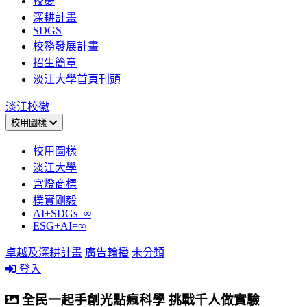
校慶
深耕計畫
SDGS
校務發展計畫
招生簡章
淡江大學首頁刊頭
淡江校徽
校用圖樣
校用圖樣
淡江大學
宮燈商標
樸實剛毅
AI+SDGs=∞
ESG+AI=∞
卓越及深耕計畫
廣告輪播
未分類
登入
全民一起手創光點瘋科學 挑戰千人做實驗