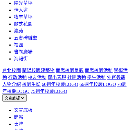
陽光草坪
情人道
牧羊草坪
歐式花園
瀛苑
五虎碑雕塑
福園
書卷廣場
海報街
台北校園
蘭陽校園建築物
蘭陽校園景觀
蘭陽校園活動
學術活
動
行政活動
校友活動
傑出表現
社團活動
學生活動
外賓參觀
人物介紹
校園生態
60週年校慶LOGO
66週年校慶LOGO
70週
年校慶LOGO
75週年校慶LOGO
文宣底板
文宣底板
簡報
桌牌