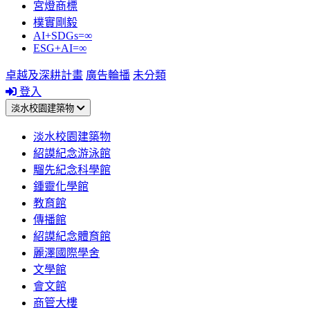
宮燈商標
樸實剛毅
AI+SDGs=∞
ESG+AI=∞
卓越及深耕計畫
廣告輪播
未分類
登入
淡水校園建築物
淡水校園建築物
紹謨紀念游泳館
騮先紀念科學館
鍾靈化學館
教育館
傳播館
紹謨紀念體育館
麗澤國際學舍
文學館
會文館
商管大樓