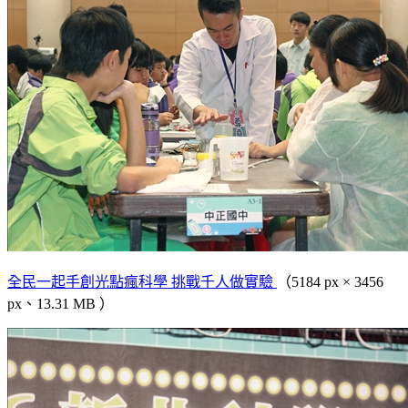
全民一起手創光點瘋科學 挑戰千人做實驗
（5184 px × 3456
px、13.31 MB ）