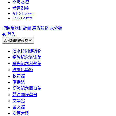
宮燈商標
樸實剛毅
AI+SDGs=∞
ESG+AI=∞
卓越及深耕計畫
廣告輪播
未分類
登入
淡水校園建築物
淡水校園建築物
紹謨紀念游泳館
騮先紀念科學館
鍾靈化學館
教育館
傳播館
紹謨紀念體育館
麗澤國際學舍
文學館
會文館
商管大樓