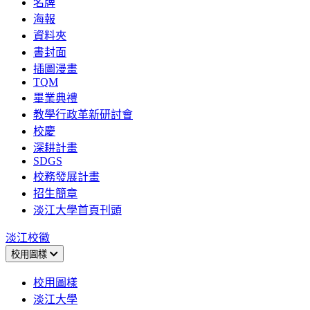
名牌
海報
資料夾
書封面
插圖漫畫
TQM
畢業典禮
教學行政革新研討會
校慶
深耕計畫
SDGS
校務發展計畫
招生簡章
淡江大學首頁刊頭
淡江校徽
校用圖樣
校用圖樣
淡江大學