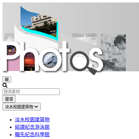
Open
sidebar
Search
搜尋
淡水校園建築物
淡水校園建築物
紹謨紀念游泳館
騮先紀念科學館