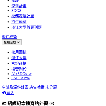
校慶
深耕計畫
SDGS
校務發展計畫
招生簡章
淡江大學首頁刊頭
淡江校徽
校用圖樣
校用圖樣
淡江大學
宮燈商標
樸實剛毅
AI+SDGs=∞
ESG+AI=∞
卓越及深耕計畫
廣告輪播
未分類
登入
紹謨紀念體育館外觀-03