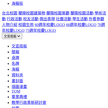
海報街
台北校園
蘭陽校園建築物
蘭陽校園景觀
蘭陽校園活動
學術活
動
行政活動
校友活動
傑出表現
社團活動
學生活動
外賓參觀
人物介紹
校園生態
60週年校慶LOGO
66週年校慶LOGO
70週
年校慶LOGO
75週年校慶LOGO
文宣底板
文宣底板
簡報
桌牌
名牌
海報
資料夾
書封面
插圖漫畫
TQM
畢業典禮
教學行政革新研討會