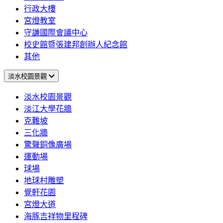
行政大樓
宮燈教室
守謙國際會議中心
校史館暨張建邦創辦人紀念館
其他
淡水校園景觀
淡水校園景觀
淡江大學花牆
克難坡
三化牆
驚聲銅像廣場
運動場
球場
地球村雕塑
覺軒花園
宮燈大道
海豚吉祥物里程碑