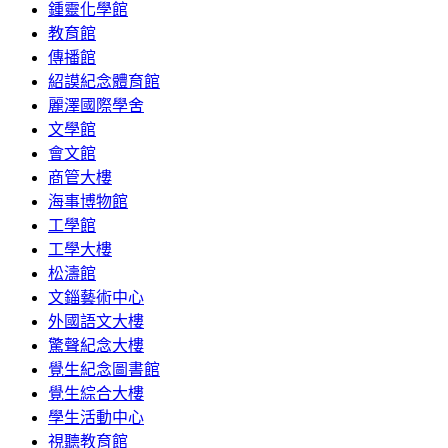
鍾靈化學館
教育館
傳播館
紹謨紀念體育館
麗澤國際學舍
文學館
會文館
商管大樓
海事博物館
工學館
工學大樓
松濤館
文錙藝術中心
外國語文大樓
驚聲紀念大樓
覺生紀念圖書館
覺生綜合大樓
學生活動中心
視聽教育館