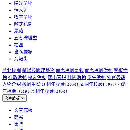
陽光草坪
情人道
牧羊草坪
歐式花園
瀛苑
五虎碑雕塑
福園
書卷廣場
海報街
台北校園
蘭陽校園建築物
蘭陽校園景觀
蘭陽校園活動
學術活
動
行政活動
校友活動
傑出表現
社團活動
學生活動
外賓參觀
人物介紹
校園生態
60週年校慶LOGO
66週年校慶LOGO
70週
年校慶LOGO
75週年校慶LOGO
文宣底板
文宣底板
簡報
桌牌