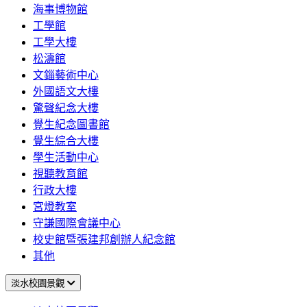
海事博物館
工學館
工學大樓
松濤館
文錙藝術中心
外國語文大樓
驚聲紀念大樓
覺生紀念圖書館
覺生綜合大樓
學生活動中心
視聽教育館
行政大樓
宮燈教室
守謙國際會議中心
校史館暨張建邦創辦人紀念館
其他
淡水校園景觀