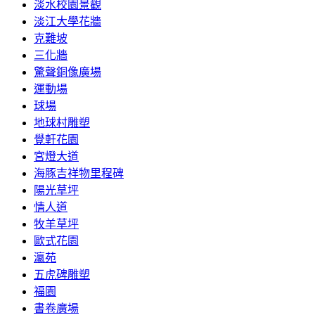
淡水校園景觀
淡江大學花牆
克難坡
三化牆
驚聲銅像廣場
運動場
球場
地球村雕塑
覺軒花園
宮燈大道
海豚吉祥物里程碑
陽光草坪
情人道
牧羊草坪
歐式花園
瀛苑
五虎碑雕塑
福園
書卷廣場