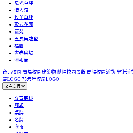
陽光草坪
情人道
牧羊草坪
歐式花園
瀛苑
五虎碑雕塑
福園
書卷廣場
海報街
台北校園
蘭陽校園建築物
蘭陽校園景觀
蘭陽校園活動
學術活
慶LOGO
75週年校慶LOGO
文宣底板
文宣底板
簡報
桌牌
名牌
海報