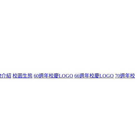
物介紹
校園生態
60週年校慶LOGO
66週年校慶LOGO
70週年校