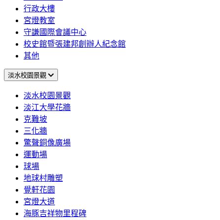
行政大樓
宮燈教室
守謙國際會議中心
校史館暨張建邦創辦人紀念館
其他
淡水校園景觀
淡水校園景觀
淡江大學花牆
克難坡
三化牆
驚聲銅像廣場
運動場
球場
地球村雕塑
覺軒花園
宮燈大道
海豚吉祥物里程碑