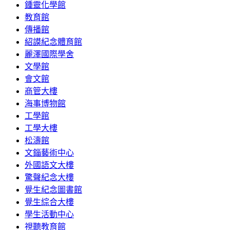
鍾靈化學館
教育館
傳播館
紹謨紀念體育館
麗澤國際學舍
文學館
會文館
商管大樓
海事博物館
工學館
工學大樓
松濤館
文錙藝術中心
外國語文大樓
驚聲紀念大樓
覺生紀念圖書館
覺生綜合大樓
學生活動中心
視聽教育館