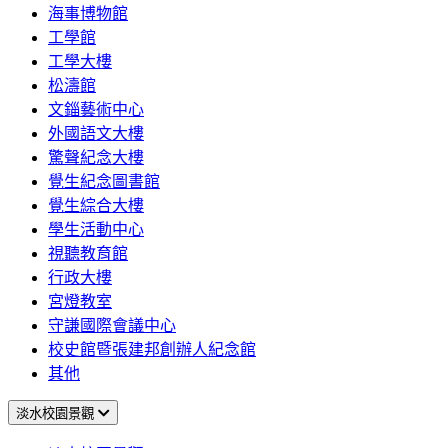
海事博物館
工學館
工學大樓
松濤館
文錙藝術中心
外國語文大樓
驚聲紀念大樓
覺生紀念圖書館
覺生綜合大樓
學生活動中心
視聽教育館
行政大樓
宮燈教室
守謙國際會議中心
校史館暨張建邦創辦人紀念館
其他
淡水校園景觀