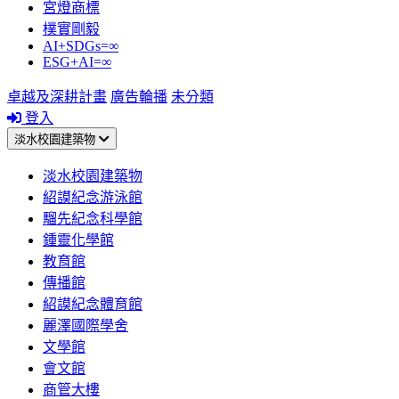
宮燈商標
樸實剛毅
AI+SDGs=∞
ESG+AI=∞
卓越及深耕計畫
廣告輪播
未分類
登入
淡水校園建築物
淡水校園建築物
紹謨紀念游泳館
騮先紀念科學館
鍾靈化學館
教育館
傳播館
紹謨紀念體育館
麗澤國際學舍
文學館
會文館
商管大樓