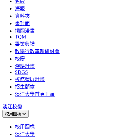
名牌
海報
資料夾
書封面
插圖漫畫
TQM
畢業典禮
教學行政革新研討會
校慶
深耕計畫
SDGS
校務發展計畫
招生簡章
淡江大學首頁刊頭
淡江校徽
校用圖樣
校用圖樣
淡江大學