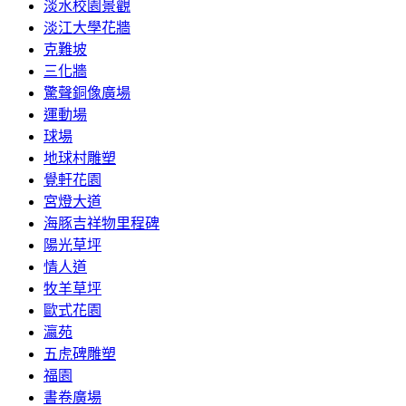
淡水校園景觀
淡江大學花牆
克難坡
三化牆
驚聲銅像廣場
運動場
球場
地球村雕塑
覺軒花園
宮燈大道
海豚吉祥物里程碑
陽光草坪
情人道
牧羊草坪
歐式花園
瀛苑
五虎碑雕塑
福園
書卷廣場