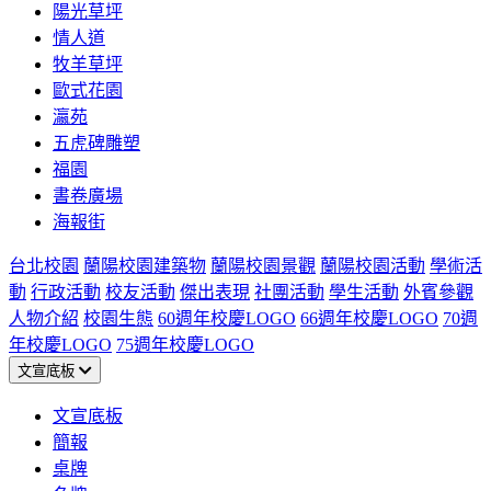
陽光草坪
情人道
牧羊草坪
歐式花園
瀛苑
五虎碑雕塑
福園
書卷廣場
海報街
台北校園
蘭陽校園建築物
蘭陽校園景觀
蘭陽校園活動
學術活
動
行政活動
校友活動
傑出表現
社團活動
學生活動
外賓參觀
人物介紹
校園生態
60週年校慶LOGO
66週年校慶LOGO
70週
年校慶LOGO
75週年校慶LOGO
文宣底板
文宣底板
簡報
桌牌