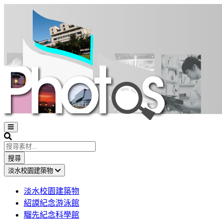
Open
sidebar
Search
搜尋
淡水校園建築物
淡水校園建築物
紹謨紀念游泳館
騮先紀念科學館