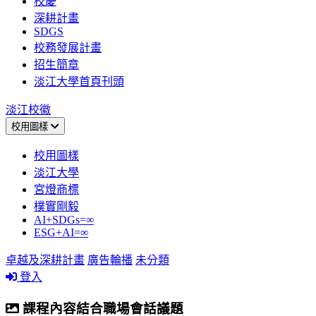
校慶
深耕計畫
SDGS
校務發展計畫
招生簡章
淡江大學首頁刊頭
淡江校徽
校用圖樣
校用圖樣
淡江大學
宮燈商標
樸實剛毅
AI+SDGs=∞
ESG+AI=∞
卓越及深耕計畫
廣告輪播
未分類
登入
課程內容結合職場會話議題