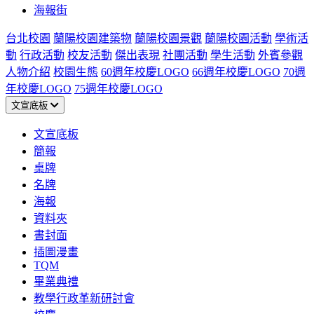
海報街
台北校園
蘭陽校園建築物
蘭陽校園景觀
蘭陽校園活動
學術活
動
行政活動
校友活動
傑出表現
社團活動
學生活動
外賓參觀
人物介紹
校園生態
60週年校慶LOGO
66週年校慶LOGO
70週
年校慶LOGO
75週年校慶LOGO
文宣底板
文宣底板
簡報
桌牌
名牌
海報
資料夾
書封面
插圖漫畫
TQM
畢業典禮
教學行政革新研討會