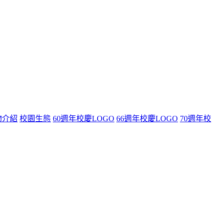
物介紹
校園生態
60週年校慶LOGO
66週年校慶LOGO
70週年校