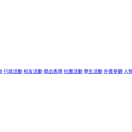
動
行政活動
校友活動
傑出表現
社團活動
學生活動
外賓參觀
人