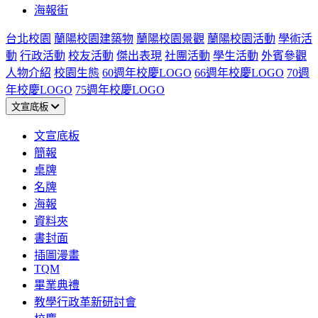
海報街
台北校園
蘭陽校園建築物
蘭陽校園景觀
蘭陽校園活動
學術活
動
行政活動
校友活動
傑出表現
社團活動
學生活動
外賓參觀
人物介紹
校園生態
60週年校慶LOGO
66週年校慶LOGO
70週
年校慶LOGO
75週年校慶LOGO
文宣底板
文宣底板
簡報
桌牌
名牌
海報
資料夾
書封面
插圖漫畫
TQM
畢業典禮
教學行政革新研討會