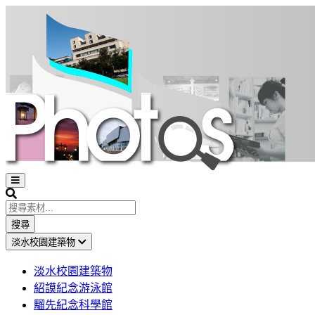
Open
sidebar
Search
搜尋
淡水校園建築物
淡水校園建築物
紹謨紀念游泳館
騮先紀念科學館