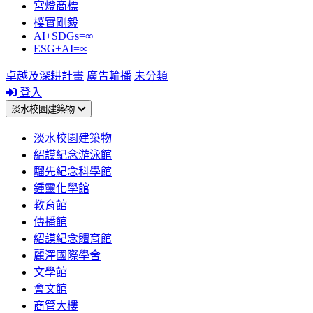
宮燈商標
樸實剛毅
AI+SDGs=∞
ESG+AI=∞
卓越及深耕計畫
廣告輪播
未分類
登入
淡水校園建築物
淡水校園建築物
紹謨紀念游泳館
騮先紀念科學館
鍾靈化學館
教育館
傳播館
紹謨紀念體育館
麗澤國際學舍
文學館
會文館
商管大樓