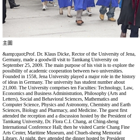
主圖
&amp;quot;Prof. Dr. Klaus Dicke, Rector of the University of Jena,
Germany, made a goodwill visit to Tamkang University on
September 25, 2009. The main purpose of his visit is to explore the
possibility of academic cooperation between two universities.
Founded in 1558, Jena University played a major role in the history
of ideas in Germany. The university has student number about
21,000. The University comprises ten Faculties: Technology, Law,
Economics and Business Administration, Philosophy (Arts and
Letters), Social and Behavioral Sciences, Mathematics and
Computer Science, Physics and Astronomy, Chemistry and Earth
Sciences, Biology and Pharmacy, and Medicine. The guest first
attended the reception and a discussion hosted by the President of
Tamkang University, Dr. Flora C.I. Chang, at Ching-sheng
International Conference Hall; then he visited Carrie Chang Fine
Arts Center, Maritime Museum, and Chueh-sheng Memorial
Library. At night, they attended the dinner hosted by President