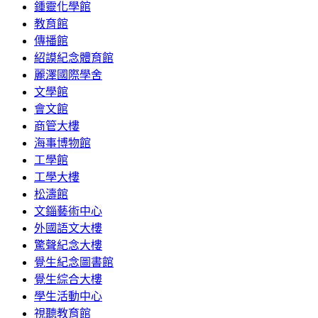
鍾靈化學館
教育館
傳播館
紹謨紀念體育館
麗澤國際學舍
文學館
會文館
商管大樓
海事博物館
工學館
工學大樓
松濤館
文錙藝術中心
外國語文大樓
驚聲紀念大樓
覺生紀念圖書館
覺生綜合大樓
學生活動中心
視聽教育館