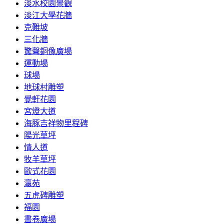
淡水校園景觀
淡江大學花牆
克難坡
三化牆
驚聲銅像廣場
運動場
球場
地球村雕塑
覺軒花園
宮燈大道
海豚吉祥物里程碑
陽光草坪
情人道
牧羊草坪
歐式花園
瀛苑
五虎碑雕塑
福園
書卷廣場