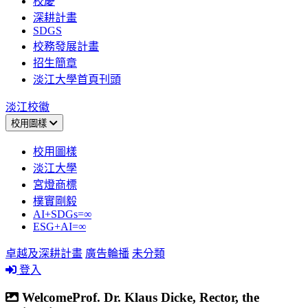
校慶
深耕計畫
SDGS
校務發展計畫
招生簡章
淡江大學首頁刊頭
淡江校徽
校用圖樣
校用圖樣
淡江大學
宮燈商標
樸實剛毅
AI+SDGs=∞
ESG+AI=∞
卓越及深耕計畫
廣告輪播
未分類
登入
WelcomeProf. Dr. Klaus Dicke, Rector, the