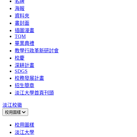
名牌
海報
資料夾
書封面
插圖漫畫
TQM
畢業典禮
教學行政革新研討會
校慶
深耕計畫
SDGS
校務發展計畫
招生簡章
淡江大學首頁刊頭
淡江校徽
校用圖樣
校用圖樣
淡江大學