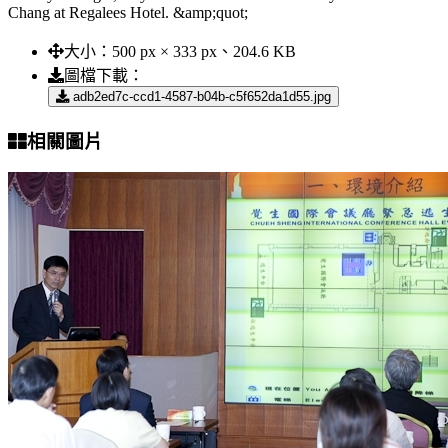
Chang at Regalees Hotel. &amp;quot;
大小：
500 px × 333 px、204.6 KB
圖檔下載：
adb2ed7c-ccd1-4587-b04b-c5f652da1d55.jpg
相關圖片