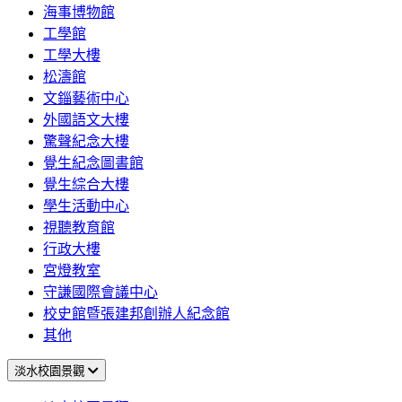
海事博物館
工學館
工學大樓
松濤館
文錙藝術中心
外國語文大樓
驚聲紀念大樓
覺生紀念圖書館
覺生綜合大樓
學生活動中心
視聽教育館
行政大樓
宮燈教室
守謙國際會議中心
校史館暨張建邦創辦人紀念館
其他
淡水校園景觀