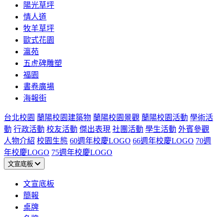
陽光草坪
情人道
牧羊草坪
歐式花園
瀛苑
五虎碑雕塑
福園
書卷廣場
海報街
台北校園
蘭陽校園建築物
蘭陽校園景觀
蘭陽校園活動
學術活
動
行政活動
校友活動
傑出表現
社團活動
學生活動
外賓參觀
人物介紹
校園生態
60週年校慶LOGO
66週年校慶LOGO
70週
年校慶LOGO
75週年校慶LOGO
文宣底板
文宣底板
簡報
桌牌