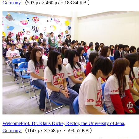
Germany
（593 px × 460 px、183.84 KB ）
WelcomeProf. Dr. Klaus Dicke, Rector, the University of Jena,
Germany
（1147 px × 768 px、599.55 KB ）