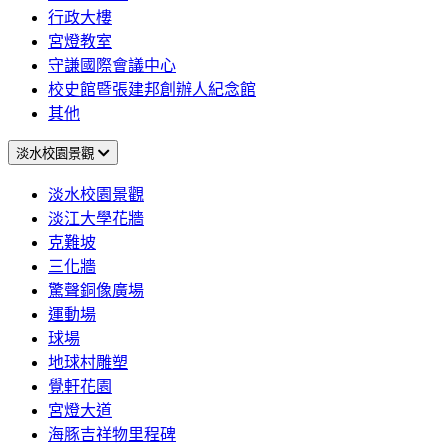
行政大樓
宮燈教室
守謙國際會議中心
校史館暨張建邦創辦人紀念館
其他
淡水校園景觀
淡水校園景觀
淡江大學花牆
克難坡
三化牆
驚聲銅像廣場
運動場
球場
地球村雕塑
覺軒花園
宮燈大道
海豚吉祥物里程碑