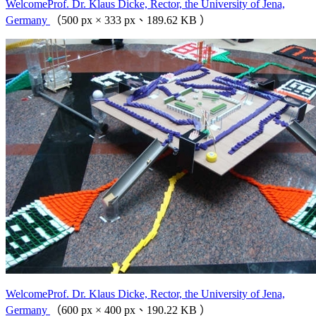
WelcomeProf. Dr. Klaus Dicke, Rector, the University of Jena,
Germany
（500 px × 333 px、189.62 KB ）
WelcomeProf. Dr. Klaus Dicke, Rector, the University of Jena,
Germany
（600 px × 400 px、190.22 KB ）