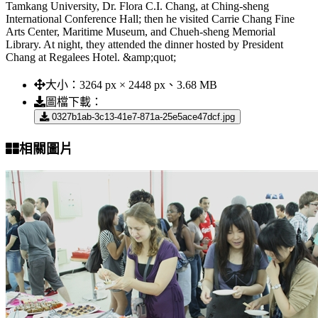
Tamkang University, Dr. Flora C.I. Chang, at Ching-sheng
International Conference Hall; then he visited Carrie Chang Fine
Arts Center, Maritime Museum, and Chueh-sheng Memorial
Library. At night, they attended the dinner hosted by President
Chang at Regalees Hotel. &amp;quot;
大小：
3264 px × 2448 px、3.68 MB
圖檔下載：
0327b1ab-3c13-41e7-871a-25e5ace47dcf.jpg
相關圖片