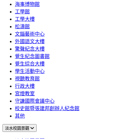
海事博物館
工學館
工學大樓
松濤館
文錙藝術中心
外國語文大樓
驚聲紀念大樓
覺生紀念圖書館
覺生綜合大樓
學生活動中心
視聽教育館
行政大樓
宮燈教室
守謙國際會議中心
校史館暨張建邦創辦人紀念館
其他
淡水校園景觀