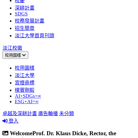
校慶
深耕計畫
SDGS
校務發展計畫
招生簡章
淡江大學首頁刊頭
淡江校徽
校用圖樣
校用圖樣
淡江大學
宮燈商標
樸實剛毅
AI+SDGs=∞
ESG+AI=∞
卓越及深耕計畫
廣告輪播
未分類
登入
WelcomeProf. Dr. Klaus Dicke, Rector, the