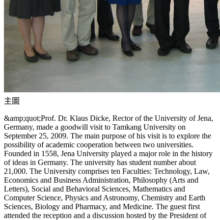
主圖
&amp;quot;Prof. Dr. Klaus Dicke, Rector of the University of Jena,
Germany, made a goodwill visit to Tamkang University on
September 25, 2009. The main purpose of his visit is to explore the
possibility of academic cooperation between two universities.
Founded in 1558, Jena University played a major role in the history
of ideas in Germany. The university has student number about
21,000. The University comprises ten Faculties: Technology, Law,
Economics and Business Administration, Philosophy (Arts and
Letters), Social and Behavioral Sciences, Mathematics and
Computer Science, Physics and Astronomy, Chemistry and Earth
Sciences, Biology and Pharmacy, and Medicine. The guest first
attended the reception and a discussion hosted by the President of