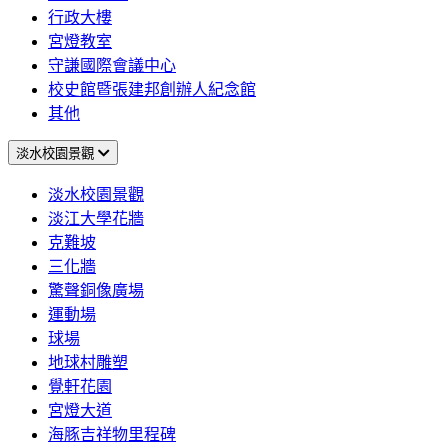
行政大樓
宮燈教室
守謙國際會議中心
校史館暨張建邦創辦人紀念館
其他
淡水校園景觀
淡水校園景觀
淡江大學花牆
克難坡
三化牆
驚聲銅像廣場
運動場
球場
地球村雕塑
覺軒花園
宮燈大道
海豚吉祥物里程碑