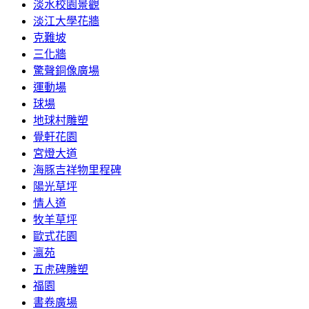
淡水校園景觀
淡江大學花牆
克難坡
三化牆
驚聲銅像廣場
運動場
球場
地球村雕塑
覺軒花園
宮燈大道
海豚吉祥物里程碑
陽光草坪
情人道
牧羊草坪
歐式花園
瀛苑
五虎碑雕塑
福園
書卷廣場