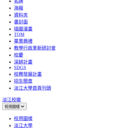
名牌
海報
資料夾
書封面
插圖漫畫
TQM
畢業典禮
教學行政革新研討會
校慶
深耕計畫
SDGS
校務發展計畫
招生簡章
淡江大學首頁刊頭
淡江校徽
校用圖樣
校用圖樣
淡江大學