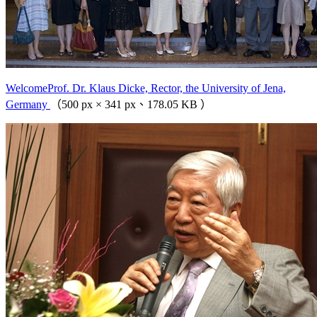
WelcomeProf. Dr. Klaus Dicke, Rector, the University of Jena,
Germany
（500 px × 341 px、178.05 KB ）