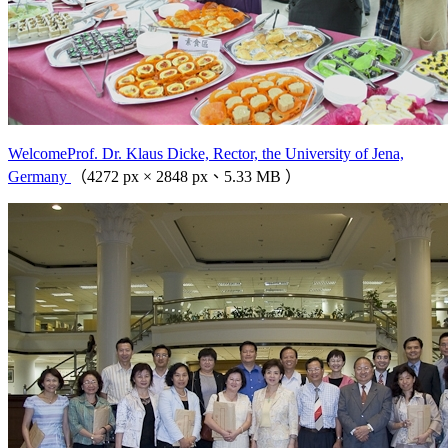
WelcomeProf. Dr. Klaus Dicke, Rector, the University of Jena,
Germany
（4272 px × 2848 px、5.33 MB ）