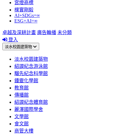
宮燈商標
樸實剛毅
AI+SDGs=∞
ESG+AI=∞
卓越及深耕計畫
廣告輪播
未分類
登入
淡水校園建築物
淡水校園建築物
紹謨紀念游泳館
騮先紀念科學館
鍾靈化學館
教育館
傳播館
紹謨紀念體育館
麗澤國際學舍
文學館
會文館
商管大樓