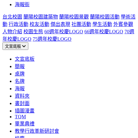
海報街
台北校園
蘭陽校園建築物
蘭陽校園景觀
蘭陽校園活動
學術活
動
行政活動
校友活動
傑出表現
社團活動
學生活動
外賓參觀
人物介紹
校園生態
60週年校慶LOGO
66週年校慶LOGO
70週
年校慶LOGO
75週年校慶LOGO
文宣底板
文宣底板
簡報
桌牌
名牌
海報
資料夾
書封面
插圖漫畫
TQM
畢業典禮
教學行政革新研討會