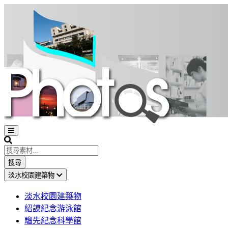
Open
sidebar
Search
搜尋
淡水校園建築物
淡水校園建築物
紹謨紀念游泳館
騮先紀念科學館