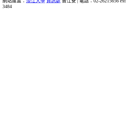
網站建置：
淡江大學
資訊處
曾江安 | 電話：02-26215656 ext
3484