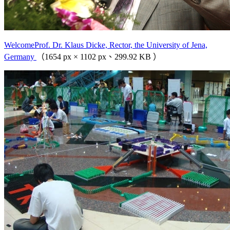
WelcomeProf. Dr. Klaus Dicke, Rector, the University of Jena,
Germany
（1654 px × 1102 px、299.92 KB ）