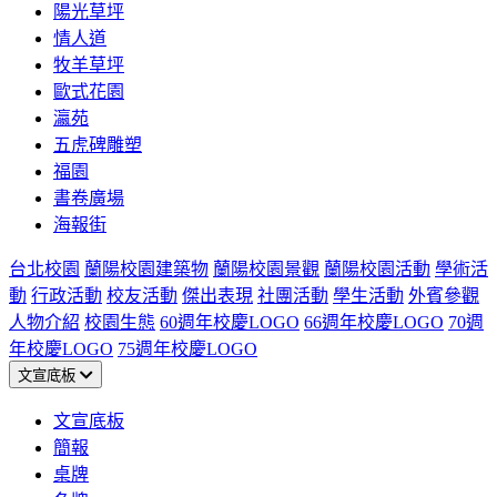
陽光草坪
情人道
牧羊草坪
歐式花園
瀛苑
五虎碑雕塑
福園
書卷廣場
海報街
台北校園
蘭陽校園建築物
蘭陽校園景觀
蘭陽校園活動
學術活
動
行政活動
校友活動
傑出表現
社團活動
學生活動
外賓參觀
人物介紹
校園生態
60週年校慶LOGO
66週年校慶LOGO
70週
年校慶LOGO
75週年校慶LOGO
文宣底板
文宣底板
簡報
桌牌