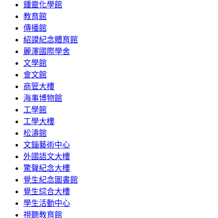
鍾靈化學館
教育館
傳播館
紹謨紀念體育館
麗澤國際學舍
文學館
會文館
商管大樓
海事博物館
工學館
工學大樓
松濤館
文錙藝術中心
外國語文大樓
驚聲紀念大樓
覺生紀念圖書館
覺生綜合大樓
學生活動中心
視聽教育館