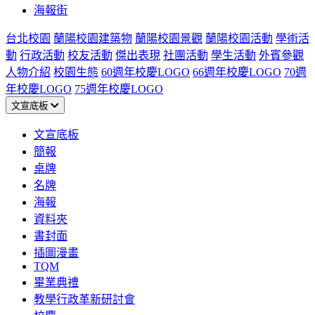
海報街
台北校園
蘭陽校園建築物
蘭陽校園景觀
蘭陽校園活動
學術活
動
行政活動
校友活動
傑出表現
社團活動
學生活動
外賓參觀
人物介紹
校園生態
60週年校慶LOGO
66週年校慶LOGO
70週
年校慶LOGO
75週年校慶LOGO
文宣底板
文宣底板
簡報
桌牌
名牌
海報
資料夾
書封面
插圖漫畫
TQM
畢業典禮
教學行政革新研討會