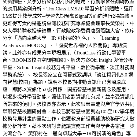
究新體驗、文字分析於校務研究的應用、行動學習在翻轉教室
的應用與案例分析、TronClass LMS2.0 學習分析新體驗、運用
LMS提升教學成效─學習先期預警iSignal等面向進行2場論壇。
更難得可貴的是邀請臺灣校務研究專業協會理事長黃榮村、中
央大學特聘教授楊鎮華、行政院政務委員唐鳳蒞臨大會，依序
分享「邁向卓越大學－IR 可扮演的角色」、「Learning
Analytics in MOOCs」、「虛擬世界裡的人際關係」專題演
講。此外亦有成果分享現場展示（TronClass 行動化學習平
台、ROOMIS校園空間物聯網、解決方案Qbi Insight 輿情分析
平臺、School Insight 校務分析平臺、數位微學程、淡江財務與
學務系統）。 校長張家宜在開幕式致詞以「淡江資訊化5.0 邁
向智慧i校園」為題，說明本校長期推動資訊化已有深厚底
蘊，即將以資訊化5.0為目標，開拓智慧校園新觀念及應用，
以逐步提升學習動能，讓使用者對資訊化有感，並享受資訊化
所帶來的便利。張校長亦表示，此次很榮幸能與產官學界共同
舉辦智慧校園研討會，本校已將智慧校園列為105至107學年度
校務發展計畫的重點工作，也獲教育部經費補助校務研究大數
據分析計畫，藉本次研討會能讓實務工作者與學者專家進一步
交流合作。 黃榮村在「邁向卓越大學－IR可扮演的角色」專