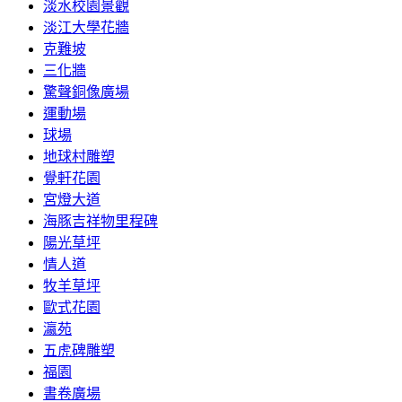
淡水校園景觀
淡江大學花牆
克難坡
三化牆
驚聲銅像廣場
運動場
球場
地球村雕塑
覺軒花園
宮燈大道
海豚吉祥物里程碑
陽光草坪
情人道
牧羊草坪
歐式花園
瀛苑
五虎碑雕塑
福園
書卷廣場