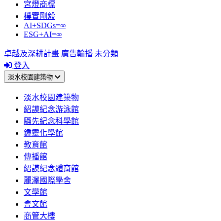
宮燈商標
樸實剛毅
AI+SDGs=∞
ESG+AI=∞
卓越及深耕計畫
廣告輪播
未分類
登入
淡水校園建築物
淡水校園建築物
紹謨紀念游泳館
騮先紀念科學館
鍾靈化學館
教育館
傳播館
紹謨紀念體育館
麗澤國際學舍
文學館
會文館
商管大樓