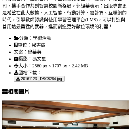
司，攜手合作共創智慧校園新格局。郭經華表示：出版專書更
是希望在此大數據、人工智能、行動計算、雲計算、互聯網的
時代，引導教師認識與使用學習管理平台(LMS)，可以打造與
善用這最勇猛的武器，進而創造更好數位環境的利器！
分類：
學術活動
單位：
秘書處
文案：
曾華英
攝影：
馮文星
大小：
2560 px × 1707 px、2.42 MB
圖檔下載：
20161123-_DSC8264.jpg
相關圖片