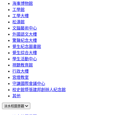
海事博物館
工學館
工學大樓
松濤館
文錙藝術中心
外國語文大樓
驚聲紀念大樓
覺生紀念圖書館
覺生綜合大樓
學生活動中心
視聽教育館
行政大樓
宮燈教室
守謙國際會議中心
校史館暨張建邦創辦人紀念館
其他
淡水校園景觀