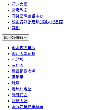
行政大樓
宮燈教室
守謙國際會議中心
校史館暨張建邦創辦人紀念館
其他
淡水校園景觀
淡水校園景觀
淡江大學花牆
克難坡
三化牆
驚聲銅像廣場
運動場
球場
地球村雕塑
覺軒花園
宮燈大道
海豚吉祥物里程碑