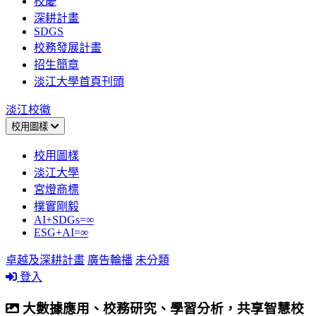
校慶
深耕計畫
SDGS
校務發展計畫
招生簡章
淡江大學首頁刊頭
淡江校徽
校用圖樣
校用圖樣
淡江大學
宮燈商標
樸實剛毅
AI+SDGs=∞
ESG+AI=∞
卓越及深耕計畫
廣告輪播
未分類
登入
大數據應用、校務研究、學習分析，共享智慧校