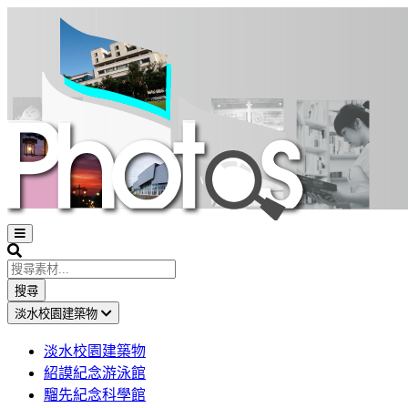
Open
sidebar
Search
搜尋
淡水校園建築物
淡水校園建築物
紹謨紀念游泳館
騮先紀念科學館