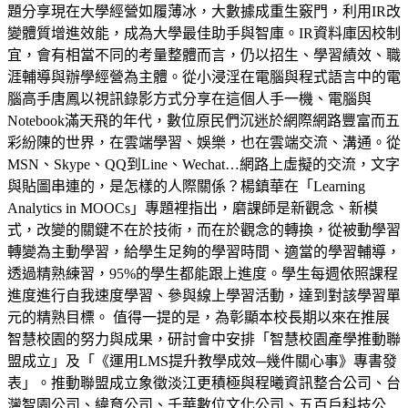
題分享現在大學經營如履薄冰，大數據成重生竅門，利用IR改
變體質增進效能，成為大學最佳助手與智庫。IR資料庫因校制
宜，會有相當不同的考量整體而言，仍以招生、學習績效、職
涯輔導與辦學經營為主體。從小浸淫在電腦與程式語言中的電
腦高手唐鳳以視訊錄影方式分享在這個人手一機、電腦與
Notebook滿天飛的年代，數位原民們沉迷於網際網路豐富而五
彩紛陳的世界，在雲端學習、娛樂，也在雲端交流、溝通。從
MSN、Skype、QQ到Line、Wechat…網路上虛擬的交流，文字
與貼圖串連的，是怎樣的人際關係？楊鎮華在「Learning
Analytics in MOOCs」專題裡指出，磨課師是新觀念、新模
式，改變的關鍵不在於技術，而在於觀念的轉換，從被動學習
轉變為主動學習，給學生足夠的學習時間、適當的學習輔導，
透過精熟練習，95%的學生都能跟上進度。學生每週依照課程
進度進行自我速度學習、參與線上學習活動，達到對該學習單
元的精熟目標。 值得一提的是，為彰顯本校長期以來在推展
智慧校園的努力與成果，研討會中安排「智慧校園產學推動聯
盟成立」及「《運用LMS提升教學成效─幾件關心事》專書發
表」。推動聯盟成立象徵淡江更積極與程曦資訊整合公司、台
灣智園公司、緯育公司、千華數位文化公司、五百戶科技公