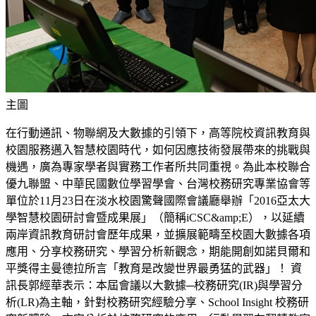
主圖
在行動通訊、物聯網及大數據的引領下，高等院校資訊教育與
校園服務邁入智慧校園時代，如何因應技術發展帶來的挑戰與
機遇，廣為專家學者與實務工作者所共同重視。為此本校聯合
優九聯盟、中華民國數位學習學會、台灣校務研究專業協會等
單位於11月23日在淡水校園驚聲國際會議廳舉辦「2016亞太大
學智慧校園研討會暨成果展」（簡稱iCSC&amp;E），以延續
兩岸資訊教育研討會歷年成果，並擴展範疇至校園大數據各項
應用、分享校務研究、學習分析新觀念，期能開創如諾貝爾和
平獎得主曼德拉所言「教育是改變世界最勇猛的武器」！ 資
訊長郭經華表示：本屆會議以大數據─校務研究(IR)與學習分
析(LR)為主軸，針對校務研究經驗分享、School Insight 校務研