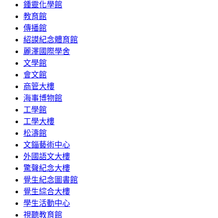
鍾靈化學館
教育館
傳播館
紹謨紀念體育館
麗澤國際學舍
文學館
會文館
商管大樓
海事博物館
工學館
工學大樓
松濤館
文錙藝術中心
外國語文大樓
驚聲紀念大樓
覺生紀念圖書館
覺生綜合大樓
學生活動中心
視聽教育館