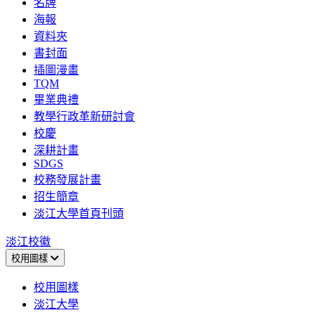
名牌
海報
資料夾
書封面
插圖漫畫
TQM
畢業典禮
教學行政革新研討會
校慶
深耕計畫
SDGS
校務發展計畫
招生簡章
淡江大學首頁刊頭
淡江校徽
校用圖樣
校用圖樣
淡江大學