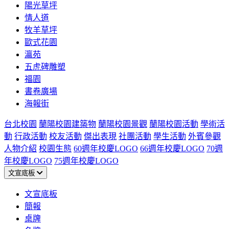
陽光草坪
情人道
牧羊草坪
歐式花園
瀛苑
五虎碑雕塑
福園
書卷廣場
海報街
台北校園
蘭陽校園建築物
蘭陽校園景觀
蘭陽校園活動
學術活
動
行政活動
校友活動
傑出表現
社團活動
學生活動
外賓參觀
人物介紹
校園生態
60週年校慶LOGO
66週年校慶LOGO
70週
年校慶LOGO
75週年校慶LOGO
文宣底板
文宣底板
簡報
桌牌