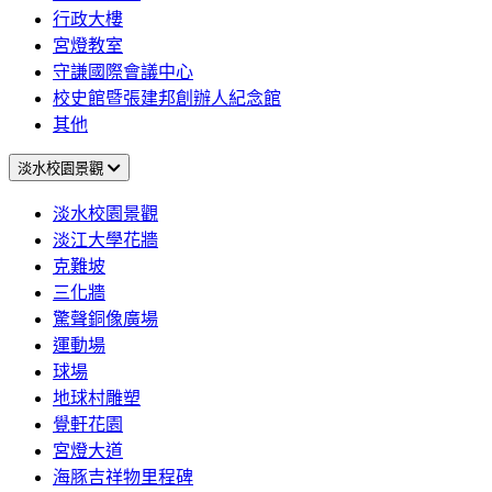
行政大樓
宮燈教室
守謙國際會議中心
校史館暨張建邦創辦人紀念館
其他
淡水校園景觀
淡水校園景觀
淡江大學花牆
克難坡
三化牆
驚聲銅像廣場
運動場
球場
地球村雕塑
覺軒花園
宮燈大道
海豚吉祥物里程碑