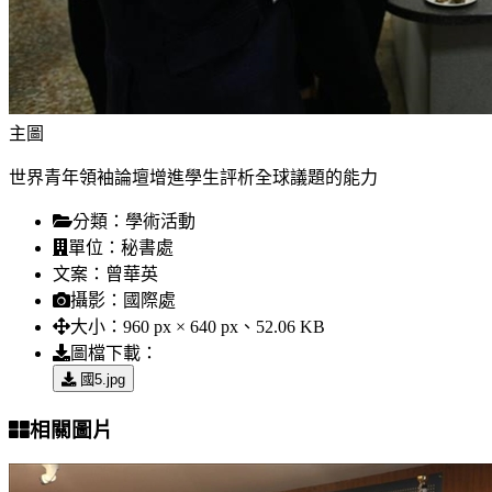
主圖
世界青年領袖論壇增進學生評析全球議題的能力
分類：
學術活動
單位：
秘書處
文案：
曾華英
攝影：
國際處
大小：
960 px × 640 px、52.06 KB
圖檔下載：
國5.jpg
相關圖片