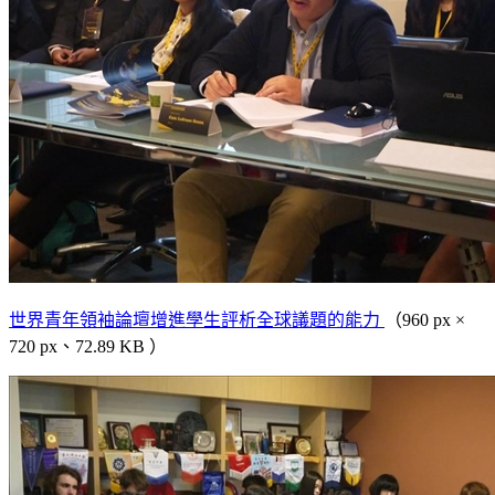
世界青年領袖論壇增進學生評析全球議題的能力
（960 px ×
720 px、72.89 KB ）