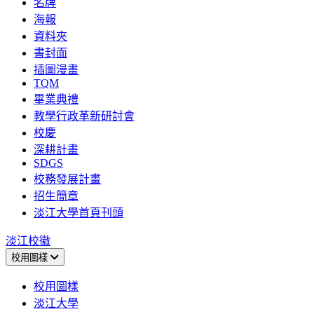
名牌
海報
資料夾
書封面
插圖漫畫
TQM
畢業典禮
教學行政革新研討會
校慶
深耕計畫
SDGS
校務發展計畫
招生簡章
淡江大學首頁刊頭
淡江校徽
校用圖樣
校用圖樣
淡江大學