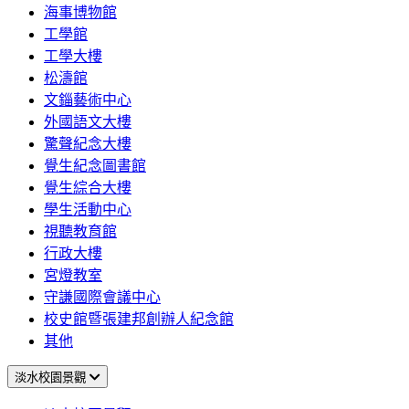
海事博物館
工學館
工學大樓
松濤館
文錙藝術中心
外國語文大樓
驚聲紀念大樓
覺生紀念圖書館
覺生綜合大樓
學生活動中心
視聽教育館
行政大樓
宮燈教室
守謙國際會議中心
校史館暨張建邦創辦人紀念館
其他
淡水校園景觀