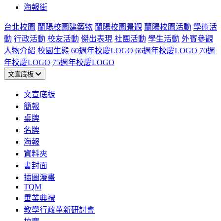
海報街
台北校園
蘭陽校園建築物
蘭陽校園景觀
蘭陽校園活動
學術活
動
行政活動
校友活動
傑出表現
社團活動
學生活動
外賓參觀
人物介紹
校園生態
60週年校慶LOGO
66週年校慶LOGO
70週
年校慶LOGO
75週年校慶LOGO
文宣底板
文宣底板
簡報
桌牌
名牌
海報
資料夾
書封面
插圖漫畫
TQM
畢業典禮
教學行政革新研討會