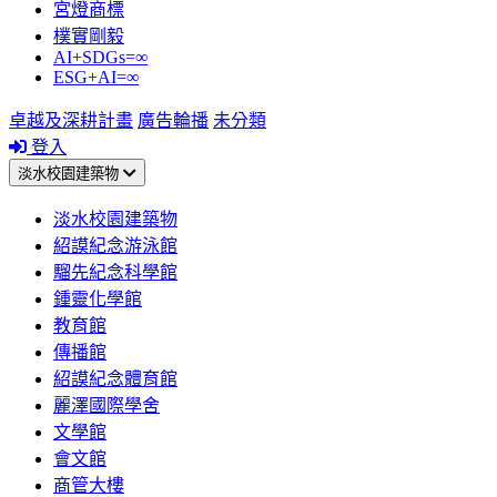
宮燈商標
樸實剛毅
AI+SDGs=∞
ESG+AI=∞
卓越及深耕計畫
廣告輪播
未分類
登入
淡水校園建築物
淡水校園建築物
紹謨紀念游泳館
騮先紀念科學館
鍾靈化學館
教育館
傳播館
紹謨紀念體育館
麗澤國際學舍
文學館
會文館
商管大樓