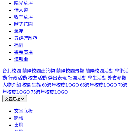
陽光草坪
情人道
牧羊草坪
歐式花園
瀛苑
五虎碑雕塑
福園
書卷廣場
海報街
台北校園
蘭陽校園建築物
蘭陽校園景觀
蘭陽校園活動
學術活
動
行政活動
校友活動
傑出表現
社團活動
學生活動
外賓參觀
人物介紹
校園生態
60週年校慶LOGO
66週年校慶LOGO
70週
年校慶LOGO
75週年校慶LOGO
文宣底板
文宣底板
簡報
桌牌