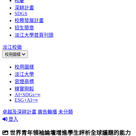
校慶
深耕計畫
SDGS
校務發展計畫
招生簡章
淡江大學首頁刊頭
淡江校徽
校用圖樣
校用圖樣
淡江大學
宮燈商標
樸實剛毅
AI+SDGs=∞
ESG+AI=∞
卓越及深耕計畫
廣告輪播
未分類
登入
世界青年領袖論壇增進學生評析全球議題的能力