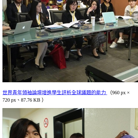
世界青年領袖論壇增進學生評析全球議題的能力
（960 px ×
720 px、87.76 KB ）