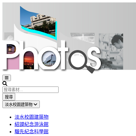
Open
sidebar
Search
搜尋
淡水校園建築物
淡水校園建築物
紹謨紀念游泳館
騮先紀念科學館