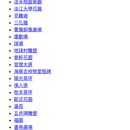
淡水校園景觀
淡江大學花牆
克難坡
三化牆
驚聲銅像廣場
運動場
球場
地球村雕塑
覺軒花園
宮燈大道
海豚吉祥物里程碑
陽光草坪
情人道
牧羊草坪
歐式花園
瀛苑
五虎碑雕塑
福園
書卷廣場