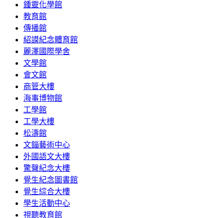
鍾靈化學館
教育館
傳播館
紹謨紀念體育館
麗澤國際學舍
文學館
會文館
商管大樓
海事博物館
工學館
工學大樓
松濤館
文錙藝術中心
外國語文大樓
驚聲紀念大樓
覺生紀念圖書館
覺生綜合大樓
學生活動中心
視聽教育館