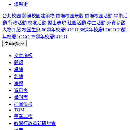
海報街
台北校園
蘭陽校園建築物
蘭陽校園景觀
蘭陽校園活動
學術活
動
行政活動
校友活動
傑出表現
社團活動
學生活動
外賓參觀
人物介紹
校園生態
60週年校慶LOGO
66週年校慶LOGO
70週
年校慶LOGO
75週年校慶LOGO
文宣底板
文宣底板
簡報
桌牌
名牌
海報
資料夾
書封面
插圖漫畫
TQM
畢業典禮
教學行政革新研討會