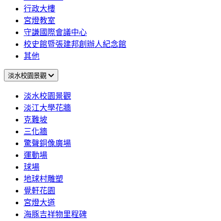
行政大樓
宮燈教室
守謙國際會議中心
校史館暨張建邦創辦人紀念館
其他
淡水校園景觀
淡水校園景觀
淡江大學花牆
克難坡
三化牆
驚聲銅像廣場
運動場
球場
地球村雕塑
覺軒花園
宮燈大道
海豚吉祥物里程碑