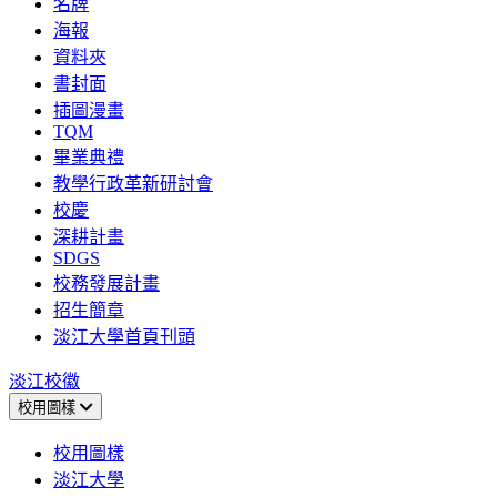
名牌
海報
資料夾
書封面
插圖漫畫
TQM
畢業典禮
教學行政革新研討會
校慶
深耕計畫
SDGS
校務發展計畫
招生簡章
淡江大學首頁刊頭
淡江校徽
校用圖樣
校用圖樣
淡江大學