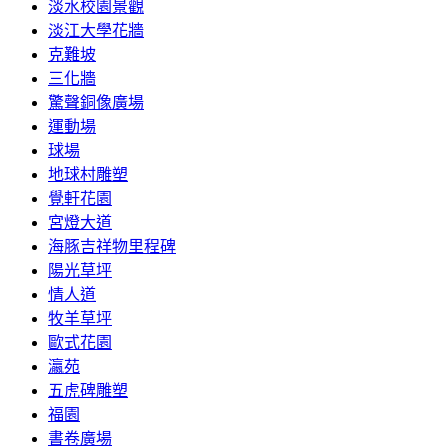
淡水校園景觀
淡江大學花牆
克難坡
三化牆
驚聲銅像廣場
運動場
球場
地球村雕塑
覺軒花園
宮燈大道
海豚吉祥物里程碑
陽光草坪
情人道
牧羊草坪
歐式花園
瀛苑
五虎碑雕塑
福園
書卷廣場