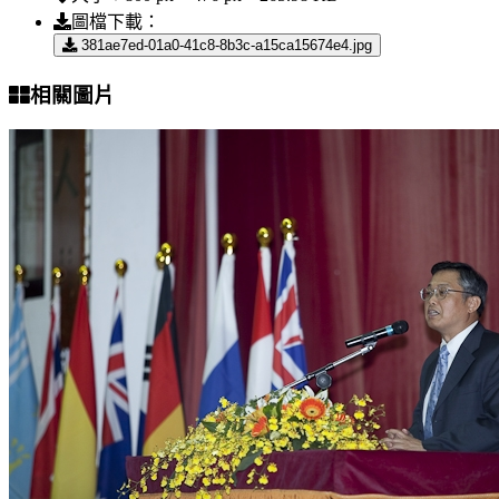
圖檔下載：
381ae7ed-01a0-41c8-8b3c-a15ca15674e4.jpg
相關圖片