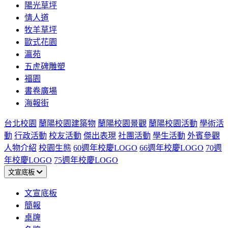
陽光草坪
情人道
牧羊草坪
歐式花園
瀛苑
五虎碑雕塑
福園
書卷廣場
海報街
台北校園
蘭陽校園建築物
蘭陽校園景觀
蘭陽校園活動
學術活
動
行政活動
校友活動
傑出表現
社團活動
學生活動
外賓參觀
人物介紹
校園生態
60週年校慶LOGO
66週年校慶LOGO
70週
年校慶LOGO
75週年校慶LOGO
文宣底板
文宣底板
簡報
桌牌