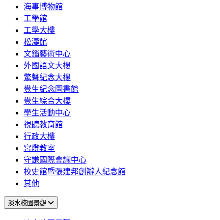
海事博物館
工學館
工學大樓
松濤館
文錙藝術中心
外國語文大樓
驚聲紀念大樓
覺生紀念圖書館
覺生綜合大樓
學生活動中心
視聽教育館
行政大樓
宮燈教室
守謙國際會議中心
校史館暨張建邦創辦人紀念館
其他
淡水校園景觀