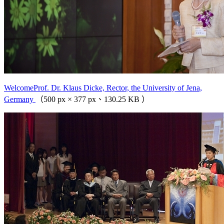
WelcomeProf. Dr. Klaus Dicke, Rector, the University of Jena,
Germany
（500 px × 377 px、130.25 KB ）