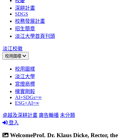
校慶
深耕計畫
SDGS
校務發展計畫
招生簡章
淡江大學首頁刊頭
淡江校徽
校用圖樣
校用圖樣
淡江大學
宮燈商標
樸實剛毅
AI+SDGs=∞
ESG+AI=∞
卓越及深耕計畫
廣告輪播
未分類
登入
WelcomeProf. Dr. Klaus Dicke, Rector, the