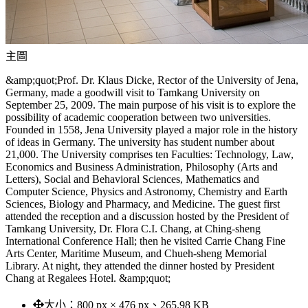
主圖
&amp;quot;Prof. Dr. Klaus Dicke, Rector of the University of Jena,
Germany, made a goodwill visit to Tamkang University on
September 25, 2009. The main purpose of his visit is to explore the
possibility of academic cooperation between two universities.
Founded in 1558, Jena University played a major role in the history
of ideas in Germany. The university has student number about
21,000. The University comprises ten Faculties: Technology, Law,
Economics and Business Administration, Philosophy (Arts and
Letters), Social and Behavioral Sciences, Mathematics and
Computer Science, Physics and Astronomy, Chemistry and Earth
Sciences, Biology and Pharmacy, and Medicine. The guest first
attended the reception and a discussion hosted by the President of
Tamkang University, Dr. Flora C.I. Chang, at Ching-sheng
International Conference Hall; then he visited Carrie Chang Fine
Arts Center, Maritime Museum, and Chueh-sheng Memorial
Library. At night, they attended the dinner hosted by President
Chang at Regalees Hotel. &amp;quot;
大小：
800 px × 476 px、265.98 KB