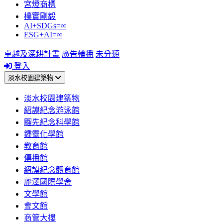
宮燈商標
樸實剛毅
AI+SDGs=∞
ESG+AI=∞
卓越及深耕計畫
廣告輪播
未分類
登入
淡水校園建築物
淡水校園建築物
紹謨紀念游泳館
騮先紀念科學館
鍾靈化學館
教育館
傳播館
紹謨紀念體育館
麗澤國際學舍
文學館
會文館
商管大樓