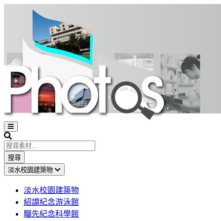
Open
sidebar
Search
搜尋
淡水校園建築物
淡水校園建築物
紹謨紀念游泳館
騮先紀念科學館