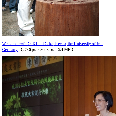
WelcomeProf. Dr. Klaus Dicke, Rector, the University of Jena,
Germany
（2736 px × 3648 px、5.4 MB ）