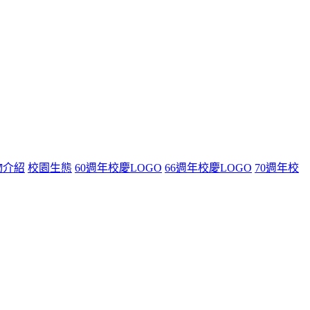
物介紹
校園生態
60週年校慶LOGO
66週年校慶LOGO
70週年校