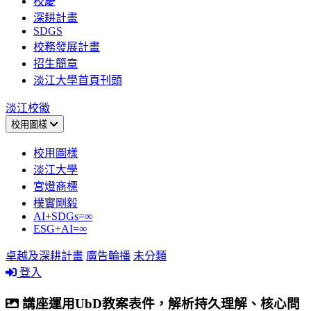
校慶
深耕計畫
SDGS
校務發展計畫
招生簡章
淡江大學首頁刊頭
淡江校徽
校用圖樣
校用圖樣
淡江大學
宮燈商標
樸實剛毅
AI+SDGs=∞
ESG+AI=∞
卓越及深耕計畫
廣告輪播
未分類
登入
講座運用UbD教案表件，解析持久理解、核心問