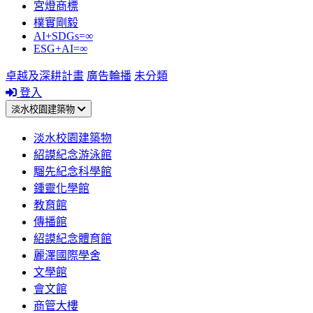
宮燈商標
樸實剛毅
AI+SDGs=∞
ESG+AI=∞
卓越及深耕計畫
廣告輪播
未分類
登入
淡水校園建築物
淡水校園建築物
紹謨紀念游泳館
騮先紀念科學館
鍾靈化學館
教育館
傳播館
紹謨紀念體育館
麗澤國際學舍
文學館
會文館
商管大樓