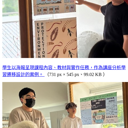
學生以海報呈現課程內容、教材與實作任務，作為講座分析學
習遷移設計的案例。
（731 px × 545 px、99.02 KB ）