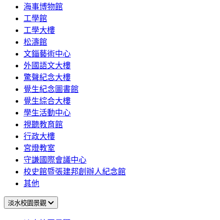
海事博物館
工學館
工學大樓
松濤館
文錙藝術中心
外國語文大樓
驚聲紀念大樓
覺生紀念圖書館
覺生綜合大樓
學生活動中心
視聽教育館
行政大樓
宮燈教室
守謙國際會議中心
校史館暨張建邦創辦人紀念館
其他
淡水校園景觀