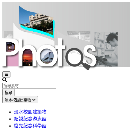
Open
sidebar
Search
搜尋
淡水校園建築物
淡水校園建築物
紹謨紀念游泳館
騮先紀念科學館