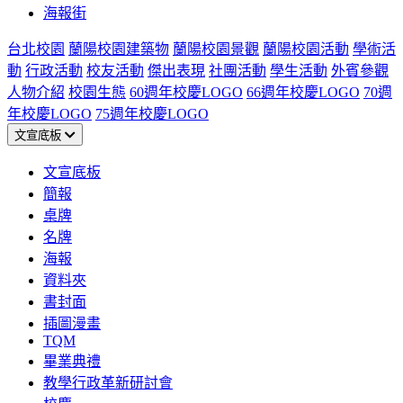
海報街
台北校園
蘭陽校園建築物
蘭陽校園景觀
蘭陽校園活動
學術活
動
行政活動
校友活動
傑出表現
社團活動
學生活動
外賓參觀
人物介紹
校園生態
60週年校慶LOGO
66週年校慶LOGO
70週
年校慶LOGO
75週年校慶LOGO
文宣底板
文宣底板
簡報
桌牌
名牌
海報
資料夾
書封面
插圖漫畫
TQM
畢業典禮
教學行政革新研討會