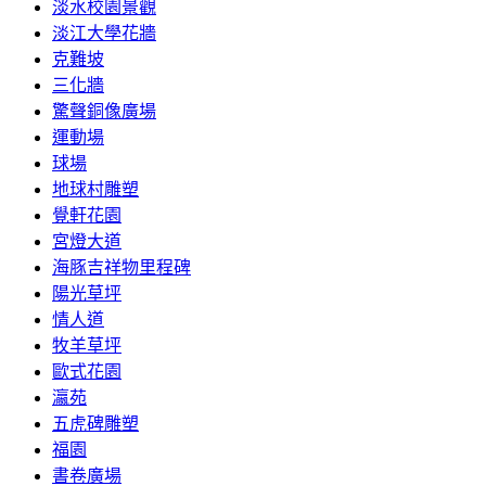
淡水校園景觀
淡江大學花牆
克難坡
三化牆
驚聲銅像廣場
運動場
球場
地球村雕塑
覺軒花園
宮燈大道
海豚吉祥物里程碑
陽光草坪
情人道
牧羊草坪
歐式花園
瀛苑
五虎碑雕塑
福園
書卷廣場