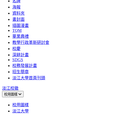
名牌
海報
資料夾
書封面
插圖漫畫
TQM
畢業典禮
教學行政革新研討會
校慶
深耕計畫
SDGS
校務發展計畫
招生簡章
淡江大學首頁刊頭
淡江校徽
校用圖樣
校用圖樣
淡江大學