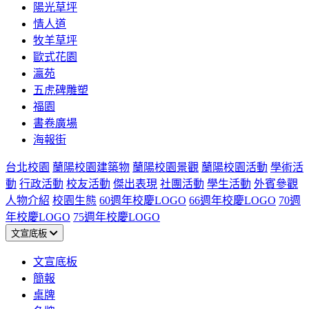
陽光草坪
情人道
牧羊草坪
歐式花園
瀛苑
五虎碑雕塑
福園
書卷廣場
海報街
台北校園
蘭陽校園建築物
蘭陽校園景觀
蘭陽校園活動
學術活
動
行政活動
校友活動
傑出表現
社團活動
學生活動
外賓參觀
人物介紹
校園生態
60週年校慶LOGO
66週年校慶LOGO
70週
年校慶LOGO
75週年校慶LOGO
文宣底板
文宣底板
簡報
桌牌