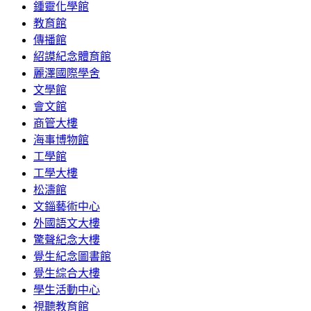
鍾靈化學館
教育館
傳播館
紹謨紀念體育館
麗澤國際學舍
文學館
會文館
商管大樓
海事博物館
工學館
工學大樓
松濤館
文錙藝術中心
外國語文大樓
驚聲紀念大樓
覺生紀念圖書館
覺生綜合大樓
學生活動中心
視聽教育館