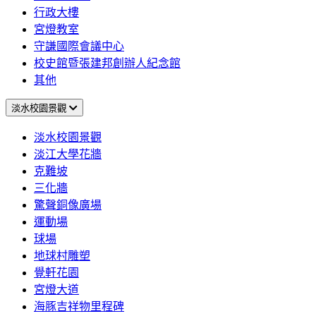
行政大樓
宮燈教室
守謙國際會議中心
校史館暨張建邦創辦人紀念館
其他
淡水校園景觀
淡水校園景觀
淡江大學花牆
克難坡
三化牆
驚聲銅像廣場
運動場
球場
地球村雕塑
覺軒花園
宮燈大道
海豚吉祥物里程碑