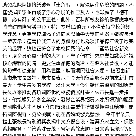
助93歲陳阿嬤修繕破舊「土角厝」，解決居住危險的問題，不
僅發揮所學並實踐了淨心淨境的推己及人，也彰顯了「德不
孤，必有鄰」的公平正義。此外，管科所校友徐航健響應本校
將籌建國際會議中心，特別捐贈1.2億元，不僅支持學校的興
學理念，更為學校增添了邁向國際頂尖大學的利器。張校長進
一步表示：這兩位淡江人的身體力行也為淡江品德年做了最完
美的詮釋，這也正符合了本校揭櫫的使命—「塑造社會新文
化，培育具心靈卓越的人才」，學子們在追求專業知識與通識
核心課程的同時，更要注重品德的陶冶，在踏入社會後，才能
夠發揮術德兼備、用為世匡，進而燭照社會人類。 接著由新
北市朱市長致詞，朱市長表示：今天他很高興應邀前來新北市
最大、學生最多的學校—淡江大學。淡江給他最深刻的印象是
長久以來推動各項國際化的校務發展計畫。朱市長進一步指
出，他接觸到許多企業家，發覺企業界招募人才所遇到的瓶頸
是國際化人才不足，他期待淡江畢業生持續發揮淡江精神、開
拓國際視野、勇於挑戰，能在各領域發光發熱！ 今年畢業典
禮上張校長特別頒獎表揚中文系倪台瑛、建築系宋立文、保險
系賴曜賢、企管系沈景茂、會計系徐志順、日文系張瓊玲等6