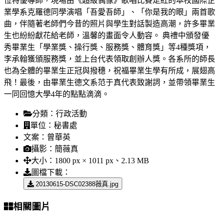
位特優導師，現場由《超級偶像》歌唱比賽走紅的本校國際企
業學系克羅德同學演唱「吾愛吾師」、「你是我的眼」兩首歌
曲，伴隨著老師們今昔的照片與學生對話製造高潮，許多畢業
生也紛紛獻花給老師，溫馨的畫面令人動容。 典禮中頒發優
秀畢業生「學業獎、操行獎、服務獎、體育獎」等4種獎項，
李承翰獲頒服務獎，並上台代表領取創辦人獎。各系所的師長
也為全體的畢業生正冠與撥穗，祝福畢業生學有所成，展翅高
飛！最後，由畢業生德文系范于真代表致謝詞，並帶領畢業生
一同回憶大學4年的點點滴滴。
分類：
行政活動
單位：
秘書處
文案：
曾華英
攝影：
簡薇真
大小：
1800 px × 1011 px、2.13 MB
圖檔下載：
20130615-DSC02388薇真.jpg
相關圖片