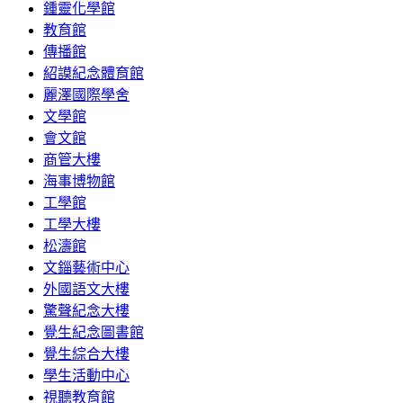
鍾靈化學館
教育館
傳播館
紹謨紀念體育館
麗澤國際學舍
文學館
會文館
商管大樓
海事博物館
工學館
工學大樓
松濤館
文錙藝術中心
外國語文大樓
驚聲紀念大樓
覺生紀念圖書館
覺生綜合大樓
學生活動中心
視聽教育館