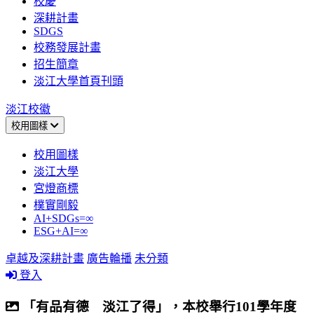
校慶
深耕計畫
SDGS
校務發展計畫
招生簡章
淡江大學首頁刊頭
淡江校徽
校用圖樣
校用圖樣
淡江大學
宮燈商標
樸實剛毅
AI+SDGs=∞
ESG+AI=∞
卓越及深耕計畫
廣告輪播
未分類
登入
「有品有德 淡江了得」，本校舉行101學年度