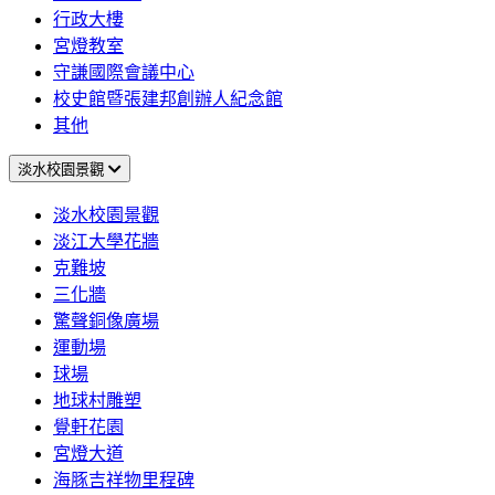
行政大樓
宮燈教室
守謙國際會議中心
校史館暨張建邦創辦人紀念館
其他
淡水校園景觀
淡水校園景觀
淡江大學花牆
克難坡
三化牆
驚聲銅像廣場
運動場
球場
地球村雕塑
覺軒花園
宮燈大道
海豚吉祥物里程碑