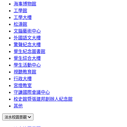
海事博物館
工學館
工學大樓
松濤館
文錙藝術中心
外國語文大樓
驚聲紀念大樓
覺生紀念圖書館
覺生綜合大樓
學生活動中心
視聽教育館
行政大樓
宮燈教室
守謙國際會議中心
校史館暨張建邦創辦人紀念館
其他
淡水校園景觀