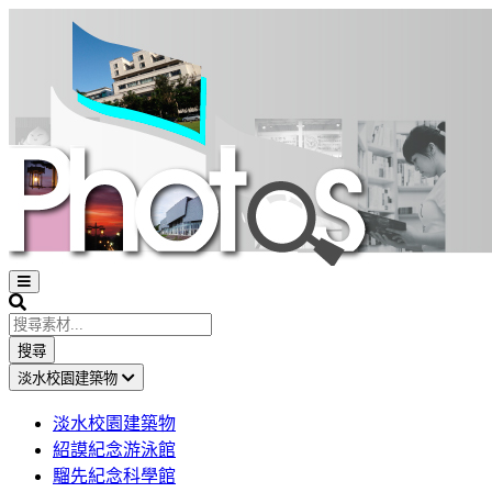
Open
sidebar
Search
搜尋
淡水校園建築物
淡水校園建築物
紹謨紀念游泳館
騮先紀念科學館