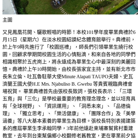
主圖
又見鳳凰花開、驪歌輕唱的時節！本校101學年度畢業典禮於6
月15日（星期六）在淡水校園紹謨紀念體育館舉行。典禮前，
於上午9時先進行了「校園巡禮」，師長們引領畢業生繞行校
園，回顧求學期間校園生活的心情點滴，和來自各地的同學們
相識相聚於五虎崗上，將永遠成為畢業生心中最深刻的美麗回
憶。典禮於上午10時開始，由校長張家宜主持，並有新北市市
長朱立倫、吐瓦魯駐華大使Minute Alapati TAUPO夫婦、史瓦
濟蘭王國大使H.E Mrs. Njabuliso B. Gwebu 等貴賓親臨典禮會
場祝賀。 畢業典禮首先由張校長致詞，張校長表示：「三環
五育」與「三化」是學校最重要的教育理念理念，並以培育具
有「全球視野」、「資訊運用」、「洞悉未來」、「品德倫
理」、「獨立思考」、「樂活健康」、「團隊合作」及「美學
涵養」等八大基本素養的畢業生為目標。張校長特別表揚建築
系的應屆畢業生李承翰同學，3年前他遠赴柬埔寨幫貧村重建
教室，去年到台東幫偏鄉小校翻修老舊教室，更在畢業前夕協