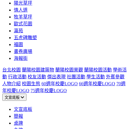
陽光草坪
情人道
牧羊草坪
歐式花園
瀛苑
五虎碑雕塑
福園
書卷廣場
海報街
台北校園
蘭陽校園建築物
蘭陽校園景觀
蘭陽校園活動
學術活
動
行政活動
校友活動
傑出表現
社團活動
學生活動
外賓參觀
人物介紹
校園生態
60週年校慶LOGO
66週年校慶LOGO
70週
年校慶LOGO
75週年校慶LOGO
文宣底板
文宣底板
簡報
桌牌