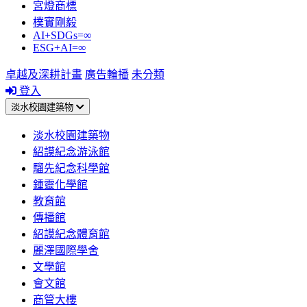
宮燈商標
樸實剛毅
AI+SDGs=∞
ESG+AI=∞
卓越及深耕計畫
廣告輪播
未分類
登入
淡水校園建築物
淡水校園建築物
紹謨紀念游泳館
騮先紀念科學館
鍾靈化學館
教育館
傳播館
紹謨紀念體育館
麗澤國際學舍
文學館
會文館
商管大樓