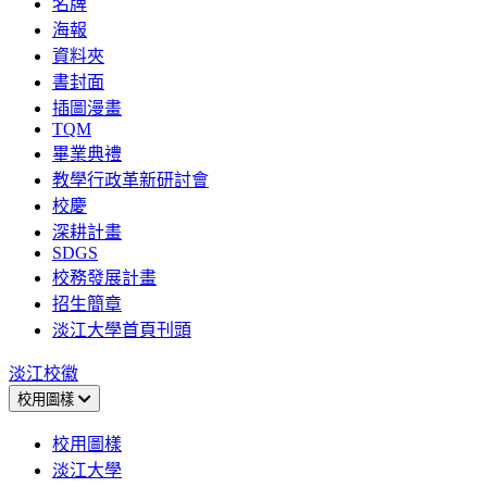
名牌
海報
資料夾
書封面
插圖漫畫
TQM
畢業典禮
教學行政革新研討會
校慶
深耕計畫
SDGS
校務發展計畫
招生簡章
淡江大學首頁刊頭
淡江校徽
校用圖樣
校用圖樣
淡江大學