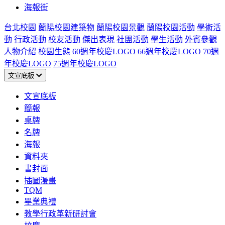
海報街
台北校園
蘭陽校園建築物
蘭陽校園景觀
蘭陽校園活動
學術活
動
行政活動
校友活動
傑出表現
社團活動
學生活動
外賓參觀
人物介紹
校園生態
60週年校慶LOGO
66週年校慶LOGO
70週
年校慶LOGO
75週年校慶LOGO
文宣底板
文宣底板
簡報
桌牌
名牌
海報
資料夾
書封面
插圖漫畫
TQM
畢業典禮
教學行政革新研討會