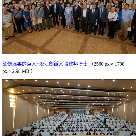
緬懷溫柔的巨人~淡江創辦人張建邦博士
（2560 px × 1708
px、2.98 MB ）