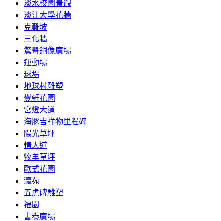
淡水校園景觀
淡江大學花牆
克難坡
三化牆
驚聲銅像廣場
運動場
球場
地球村雕塑
覺軒花園
宮燈大道
海豚吉祥物里程碑
陽光草坪
情人道
牧羊草坪
歐式花園
瀛苑
五虎碑雕塑
福園
書卷廣場