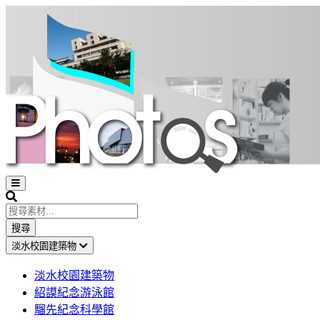
Open
sidebar
Search
搜尋
淡水校園建築物
淡水校園建築物
紹謨紀念游泳館
騮先紀念科學館