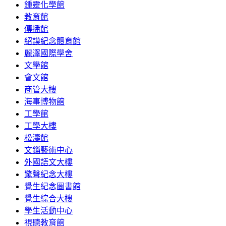
鍾靈化學館
教育館
傳播館
紹謨紀念體育館
麗澤國際學舍
文學館
會文館
商管大樓
海事博物館
工學館
工學大樓
松濤館
文錙藝術中心
外國語文大樓
驚聲紀念大樓
覺生紀念圖書館
覺生綜合大樓
學生活動中心
視聽教育館