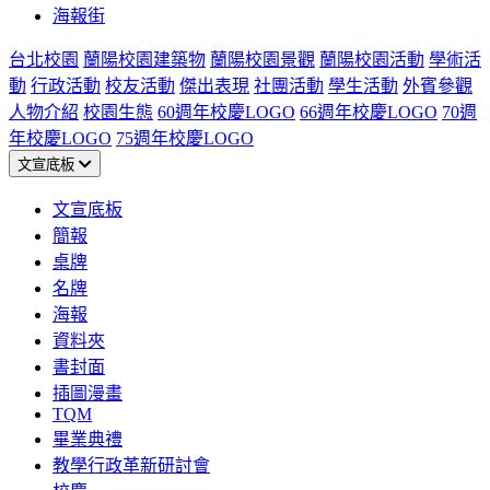
海報街
台北校園
蘭陽校園建築物
蘭陽校園景觀
蘭陽校園活動
學術活
動
行政活動
校友活動
傑出表現
社團活動
學生活動
外賓參觀
人物介紹
校園生態
60週年校慶LOGO
66週年校慶LOGO
70週
年校慶LOGO
75週年校慶LOGO
文宣底板
文宣底板
簡報
桌牌
名牌
海報
資料夾
書封面
插圖漫畫
TQM
畢業典禮
教學行政革新研討會