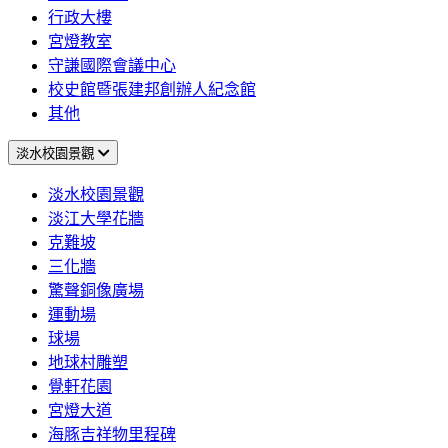
行政大樓
宮燈教室
守謙國際會議中心
校史館暨張建邦創辦人紀念館
其他
淡水校園景觀
淡水校園景觀
淡江大學花牆
克難坡
三化牆
驚聲銅像廣場
運動場
球場
地球村雕塑
覺軒花園
宮燈大道
海豚吉祥物里程碑