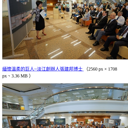
緬懷溫柔的巨人~淡江創辦人張建邦博士
（2560 px × 1708
px、3.36 MB ）