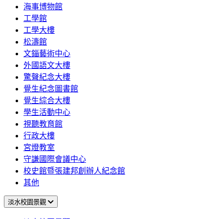
海事博物館
工學館
工學大樓
松濤館
文錙藝術中心
外國語文大樓
驚聲紀念大樓
覺生紀念圖書館
覺生綜合大樓
學生活動中心
視聽教育館
行政大樓
宮燈教室
守謙國際會議中心
校史館暨張建邦創辦人紀念館
其他
淡水校園景觀