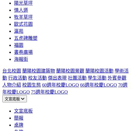
陽光草坪
情人道
牧羊草坪
歐式花園
瀛苑
五虎碑雕塑
福園
書卷廣場
海報街
台北校園
蘭陽校園建築物
蘭陽校園景觀
蘭陽校園活動
學術活
動
行政活動
校友活動
傑出表現
社團活動
學生活動
外賓參觀
人物介紹
校園生態
60週年校慶LOGO
66週年校慶LOGO
70週
年校慶LOGO
75週年校慶LOGO
文宣底板
文宣底板
簡報
桌牌