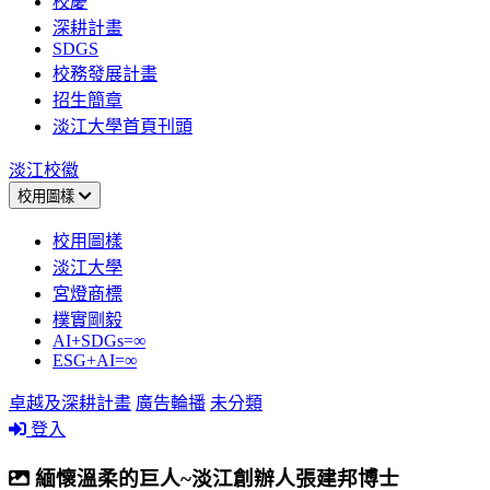
校慶
深耕計畫
SDGS
校務發展計畫
招生簡章
淡江大學首頁刊頭
淡江校徽
校用圖樣
校用圖樣
淡江大學
宮燈商標
樸實剛毅
AI+SDGs=∞
ESG+AI=∞
卓越及深耕計畫
廣告輪播
未分類
登入
緬懷溫柔的巨人~淡江創辦人張建邦博士