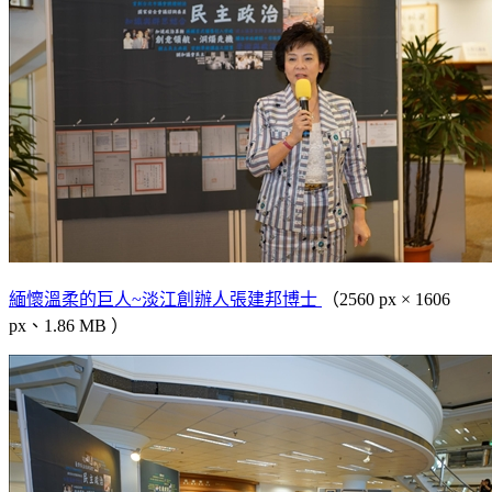
緬懷溫柔的巨人~淡江創辦人張建邦博士
（2560 px × 1606
px、1.86 MB ）