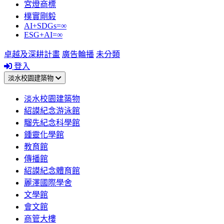
宮燈商標
樸實剛毅
AI+SDGs=∞
ESG+AI=∞
卓越及深耕計畫
廣告輪播
未分類
登入
淡水校園建築物
淡水校園建築物
紹謨紀念游泳館
騮先紀念科學館
鍾靈化學館
教育館
傳播館
紹謨紀念體育館
麗澤國際學舍
文學館
會文館
商管大樓