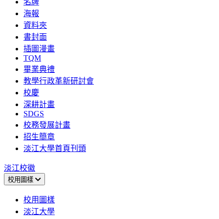
名牌
海報
資料夾
書封面
插圖漫畫
TQM
畢業典禮
教學行政革新研討會
校慶
深耕計畫
SDGS
校務發展計畫
招生簡章
淡江大學首頁刊頭
淡江校徽
校用圖樣
校用圖樣
淡江大學