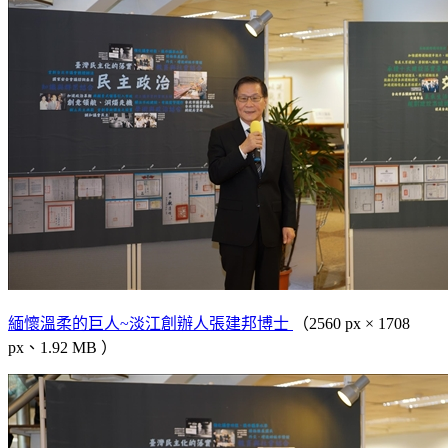
緬懷溫柔的巨人~淡江創辦人張建邦博士
（2560 px × 1708
px、1.92 MB ）