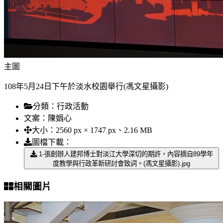
主圖
108年5月24日下午於淡水校園舉行(馮文星攝影)
分類：
行政活動
文案：
陳娟心
大小：
2560 px × 1747 px、2.16 MB
圖檔下載：
1-張創辦人建邦博士對淡江大學深切的期許，內容摘自89學年
度教學與行政革新研討會致詞。(馮文星攝影).jpg
相關圖片