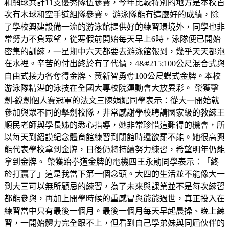
和網球共計11支優秀隊伍參賽，今年比較特別的地方是本校首
次有木球和空手道組隊參賽。 游泳隊能有這麼好的成績，除
了學校興建設備一流的游泳館提供好的練習環境外，同學也非
常努力不負眾望，從寒假前開始每天早上6時，泳隊便已開始
密集的訓練，一星期中六天都要去游泳館報到，幾乎天天都泡
在水裡。辛苦的付出終於有了代價，4&#215;100公尺混合式與
自由式接力各奪得金牌、黃新智勇奪100公尺蝶式金牌。本校
游泳隊精湛的泳技在全國大專校院運動會大放異彩。 榮獲擊
劍-銳劍個人賽冠軍的法文三陳娟妮同學表示：從大一開始就
參加與眾不同的擊劍校隊，非常感謝學校聘請國家級的教練王
順民老師與學長姊的悉心指導，她非常珍惜這難得的機會，所
以每天到紹謨紀念體育館練習到閉館時還欲罷不能。她很高興
能代表學校拿到金牌，日後仍將持續努力練習，希望明年仍能
拿到金牌。 榮獲跆拳道金牌的電機四王永勛同學表示：「終
於打贏了」這是我當下第一個念頭。大四的生活並不能像大一
到大三可以無所顧忌的練習，為了未來與課業並不是每次練習
都能參與，再加上開學時候的重感冒與爺爺過世，真正投入在
練習當中只有最後一個月。最後一個月每天早起晨操、晚上練
習，一開始體力完全跟不上，但看到自己學弟妹與同屆伙伴的