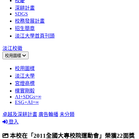
校慶
深耕計畫
SDGS
校務發展計畫
招生簡章
淡江大學首頁刊頭
淡江校徽
校用圖樣
校用圖樣
淡江大學
宮燈商標
樸實剛毅
AI+SDGs=∞
ESG+AI=∞
卓越及深耕計畫
廣告輪播
未分類
登入
本校在「2011全國大專校院運動會」榮獲22面獎