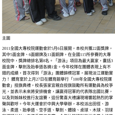
主圖
2011全國大專校院運動會於5月6日展開，本校共獲22面獎牌，
其中5面金牌、6面銀牌及11面銅牌，在全國115所參賽的大專
校院中，獎牌總排名第8名。「游泳」項目為最大贏家，囊括3
面金牌，擊劍及跆拳道各摘1金。今年校隊在團體表現上有不
錯的成績，首次得到「游泳」團體錦標冠軍，展現淡江運動實
力！ 體育室於上月27日在體育館舉行「100年全國大專校院運
動會」授旗典禮，校長張家宜親自授旗鼓勵所有運動員為校爭
光，並表示未來將安排機會，讓贏得冠軍的代表隊出國比賽，
以及到姊妹校進行友誼賽，這份驚喜大禮讓現場響起熱烈的掌
聲與歡呼。今年大運會於中興大學舉辦，本校派出田徑、游
泳、柔道、跆拳道、空手道、擊劍、體操、桌球、木球、羽球