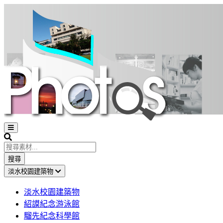
Open
sidebar
Search
搜尋
淡水校園建築物
淡水校園建築物
紹謨紀念游泳館
騮先紀念科學館