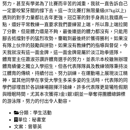
努力，甚至有學弟為了比賽而辛苦的減重，我就一直告訴自己
一定要咬緊牙關的撐下去。這一次比賽打無限量級(87kg以上)
遇到的對手力量都比去年更強，冠亞軍的對手身高比我還高一
點，還好平常教練一直要求我們要練習上端，所以靠上端拉開
了分數，但是體力還是不夠，最後連退的體力都沒有，只能用
腳去抵擋對手的猛烈攻勢。鏖戰到最後終於獲得勝利。如果沒
有隊上伙伴的鼓勵與拼勁，如果沒有教練們的指導與督促，今
天我就沒有這一面金牌，這一面金牌是屬於淡江跆拳道隊。
體育室主任蕭淑芬讚許體育選手的努力，並表示本校雖無辦理
體育績優之獨立入學招生，但各代表隊隊員及教練領隊秉持淡
江體育的傳統，持續付出、努力訓練，在運動場上展現淡江精
神，當其他同學在享受大學生多采多姿的生活時，代表隊的同
學們卻埋首於各訓練場館揮汗操練，許多代表隊更是犧牲假期
與睡眠時間，尤其本次獲得3金1銀3銅並一舉奪得團體總錦標
的游泳隊，努力的付出令人動容。
分類：
學生活動
單位：
秘書室
文案：
曾華英