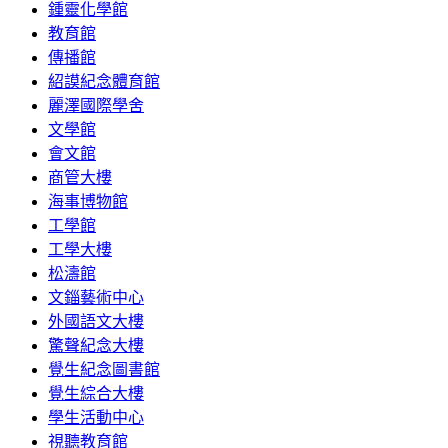
鍾靈化學館
教育館
傳播館
紹謨紀念體育館
麗澤國際學舍
文學館
會文館
商管大樓
海事博物館
工學館
工學大樓
松濤館
文錙藝術中心
外國語文大樓
驚聲紀念大樓
覺生紀念圖書館
覺生綜合大樓
學生活動中心
視聽教育館