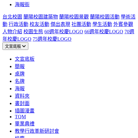
海報街
台北校園
蘭陽校園建築物
蘭陽校園景觀
蘭陽校園活動
學術活
動
行政活動
校友活動
傑出表現
社團活動
學生活動
外賓參觀
人物介紹
校園生態
60週年校慶LOGO
66週年校慶LOGO
70週
年校慶LOGO
75週年校慶LOGO
文宣底板
文宣底板
簡報
桌牌
名牌
海報
資料夾
書封面
插圖漫畫
TQM
畢業典禮
教學行政革新研討會