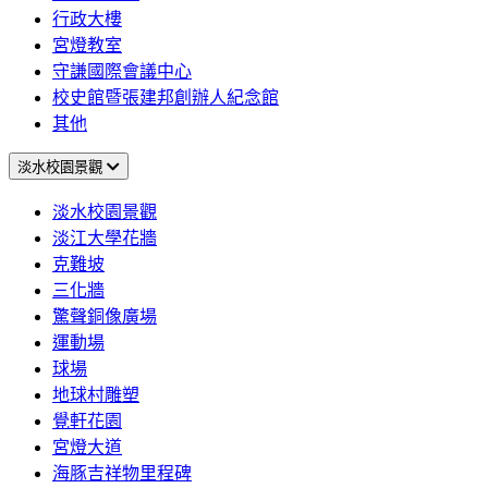
行政大樓
宮燈教室
守謙國際會議中心
校史館暨張建邦創辦人紀念館
其他
淡水校園景觀
淡水校園景觀
淡江大學花牆
克難坡
三化牆
驚聲銅像廣場
運動場
球場
地球村雕塑
覺軒花園
宮燈大道
海豚吉祥物里程碑