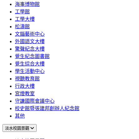
海事博物館
工學館
工學大樓
松濤館
文錙藝術中心
外國語文大樓
驚聲紀念大樓
覺生紀念圖書館
覺生綜合大樓
學生活動中心
視聽教育館
行政大樓
宮燈教室
守謙國際會議中心
校史館暨張建邦創辦人紀念館
其他
淡水校園景觀