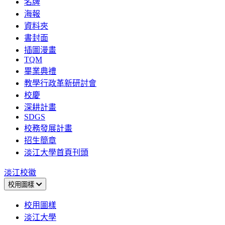
名牌
海報
資料夾
書封面
插圖漫畫
TQM
畢業典禮
教學行政革新研討會
校慶
深耕計畫
SDGS
校務發展計畫
招生簡章
淡江大學首頁刊頭
淡江校徽
校用圖樣
校用圖樣
淡江大學