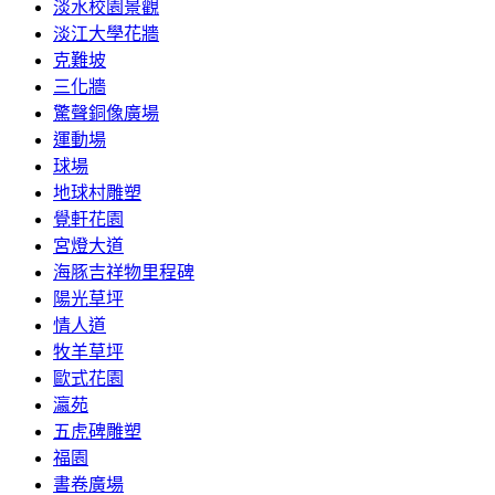
淡水校園景觀
淡江大學花牆
克難坡
三化牆
驚聲銅像廣場
運動場
球場
地球村雕塑
覺軒花園
宮燈大道
海豚吉祥物里程碑
陽光草坪
情人道
牧羊草坪
歐式花園
瀛苑
五虎碑雕塑
福園
書卷廣場