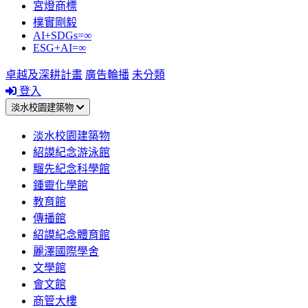
宮燈商標
樸實剛毅
AI+SDGs=∞
ESG+AI=∞
卓越及深耕計畫
廣告輪播
未分類
登入
淡水校園建築物
淡水校園建築物
紹謨紀念游泳館
騮先紀念科學館
鍾靈化學館
教育館
傳播館
紹謨紀念體育館
麗澤國際學舍
文學館
會文館
商管大樓