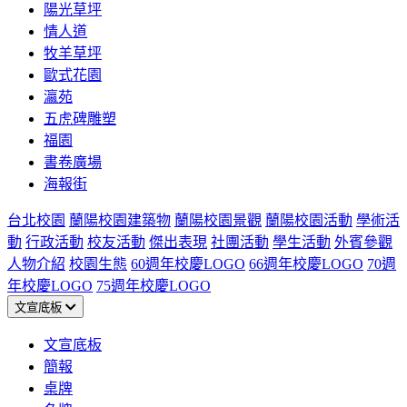
陽光草坪
情人道
牧羊草坪
歐式花園
瀛苑
五虎碑雕塑
福園
書卷廣場
海報街
台北校園
蘭陽校園建築物
蘭陽校園景觀
蘭陽校園活動
學術活
動
行政活動
校友活動
傑出表現
社團活動
學生活動
外賓參觀
人物介紹
校園生態
60週年校慶LOGO
66週年校慶LOGO
70週
年校慶LOGO
75週年校慶LOGO
文宣底板
文宣底板
簡報
桌牌