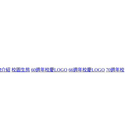
物介紹
校園生態
60週年校慶LOGO
66週年校慶LOGO
70週年校