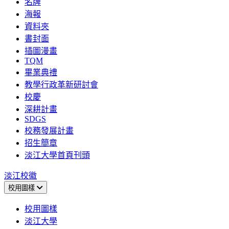
名牌
海報
資料夾
書封面
插圖漫畫
TQM
畢業典禮
教學行政革新研討會
校慶
深耕計畫
SDGS
校務發展計畫
招生簡章
淡江大學首頁刊頭
淡江校徽
校用圖樣
校用圖樣
淡江大學