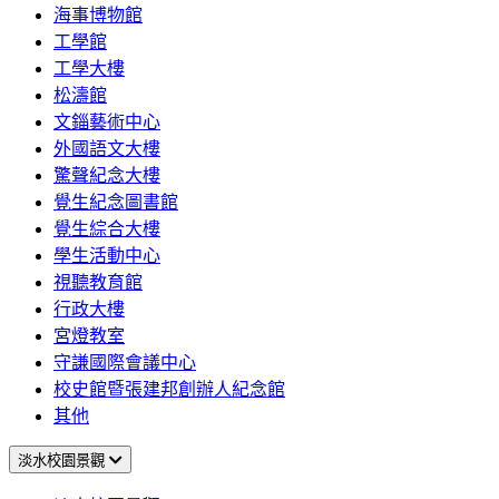
海事博物館
工學館
工學大樓
松濤館
文錙藝術中心
外國語文大樓
驚聲紀念大樓
覺生紀念圖書館
覺生綜合大樓
學生活動中心
視聽教育館
行政大樓
宮燈教室
守謙國際會議中心
校史館暨張建邦創辦人紀念館
其他
淡水校園景觀