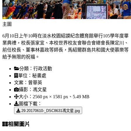
主圖
6月10日上午10時在淡水校園紹謨紀念體育館舉行105學年度畢
業典禮，校長張家宜、本校世界校友會聯合會總會長陳定川、
前任校長、董事林嘉政等師長，馬紹爾群島共和國大使慕樂等
給予無限的祝福。
分類：
行政活動
單位：
秘書處
文案：
曾華英
攝影：
馮文星
大小：
2560 px × 1581 px、5.49 MB
圖檔下載：
29.20170610-_DSC8631馮文星.jpg
相關圖片