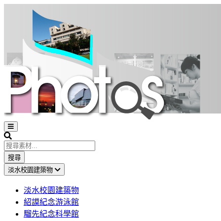
Open
sidebar
Search
搜尋
淡水校園建築物
淡水校園建築物
紹謨紀念游泳館
騮先紀念科學館