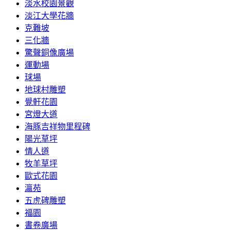
淡水校園景觀
淡江大學花牆
克難坡
三化牆
驚聲銅像廣場
運動場
球場
地球村雕塑
覺軒花園
宮燈大道
海豚吉祥物里程碑
陽光草坪
情人道
牧羊草坪
歐式花園
瀛苑
五虎碑雕塑
福園
書卷廣場