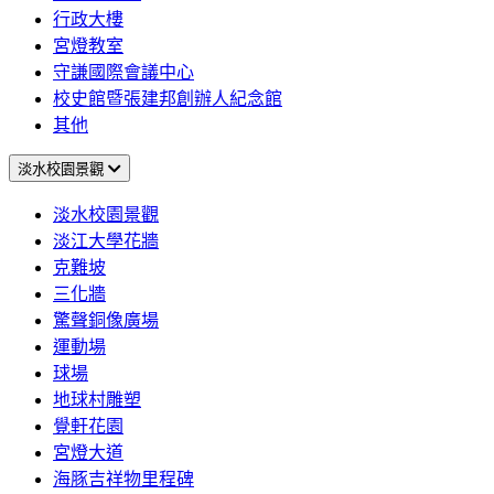
行政大樓
宮燈教室
守謙國際會議中心
校史館暨張建邦創辦人紀念館
其他
淡水校園景觀
淡水校園景觀
淡江大學花牆
克難坡
三化牆
驚聲銅像廣場
運動場
球場
地球村雕塑
覺軒花園
宮燈大道
海豚吉祥物里程碑