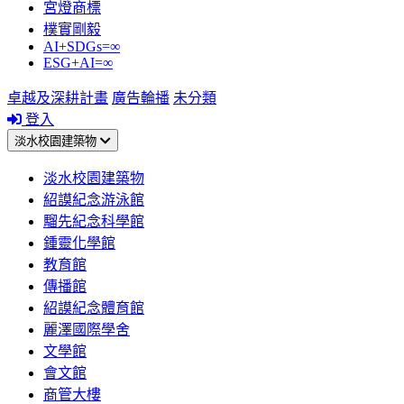
宮燈商標
樸實剛毅
AI+SDGs=∞
ESG+AI=∞
卓越及深耕計畫
廣告輪播
未分類
登入
淡水校園建築物
淡水校園建築物
紹謨紀念游泳館
騮先紀念科學館
鍾靈化學館
教育館
傳播館
紹謨紀念體育館
麗澤國際學舍
文學館
會文館
商管大樓