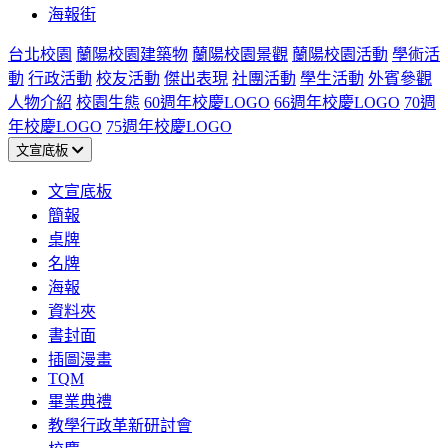
海報街
台北校園
蘭陽校園建築物
蘭陽校園景觀
蘭陽校園活動
學術活
動
行政活動
校友活動
傑出表現
社團活動
學生活動
外賓參觀
人物介紹
校園生態
60週年校慶LOGO
66週年校慶LOGO
70週
年校慶LOGO
75週年校慶LOGO
文宣底板
文宣底板
簡報
桌牌
名牌
海報
資料夾
書封面
插圖漫畫
TQM
畢業典禮
教學行政革新研討會