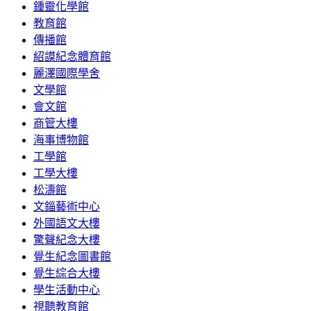
鍾靈化學館
教育館
傳播館
紹謨紀念體育館
麗澤國際學舍
文學館
會文館
商管大樓
海事博物館
工學館
工學大樓
松濤館
文錙藝術中心
外國語文大樓
驚聲紀念大樓
覺生紀念圖書館
覺生綜合大樓
學生活動中心
視聽教育館