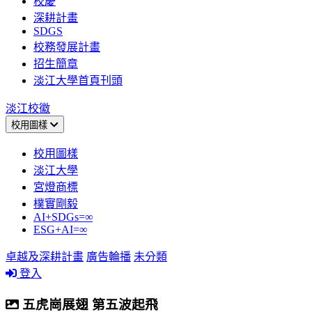
校慶
深耕計畫
SDGS
校務發展計畫
招生簡章
淡江大學首頁刊頭
淡江校徽
校用圖樣
校用圖樣
淡江大學
宮燈商標
樸實剛毅
AI+SDGs=∞
ESG+AI=∞
卓越及深耕計畫
廣告輪播
未分類
登入
五虎崗展翅 第五波起飛