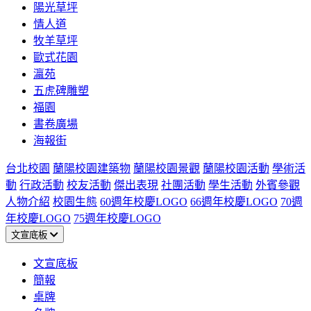
陽光草坪
情人道
牧羊草坪
歐式花園
瀛苑
五虎碑雕塑
福園
書卷廣場
海報街
台北校園
蘭陽校園建築物
蘭陽校園景觀
蘭陽校園活動
學術活
動
行政活動
校友活動
傑出表現
社團活動
學生活動
外賓參觀
人物介紹
校園生態
60週年校慶LOGO
66週年校慶LOGO
70週
年校慶LOGO
75週年校慶LOGO
文宣底板
文宣底板
簡報
桌牌