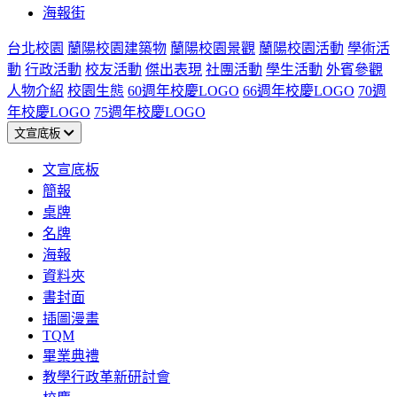
海報街
台北校園
蘭陽校園建築物
蘭陽校園景觀
蘭陽校園活動
學術活
動
行政活動
校友活動
傑出表現
社團活動
學生活動
外賓參觀
人物介紹
校園生態
60週年校慶LOGO
66週年校慶LOGO
70週
年校慶LOGO
75週年校慶LOGO
文宣底板
文宣底板
簡報
桌牌
名牌
海報
資料夾
書封面
插圖漫畫
TQM
畢業典禮
教學行政革新研討會