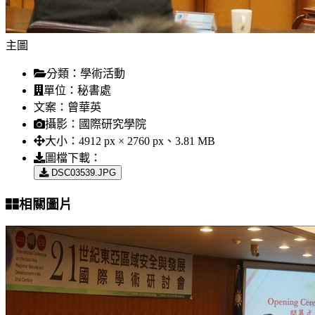
主圖
分類：
學術活動
單位：
秘書處
文案：
曾華英
攝影：
國際研究學院
大小：
4912 px × 2760 px、3.81 MB
圖檔下載：
DSC03539.JPG
相關圖片