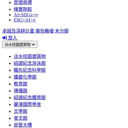
宮燈商標
樸實剛毅
AI+SDGs=∞
ESG+AI=∞
卓越及深耕計畫
廣告輪播
未分類
登入
淡水校園建築物
淡水校園建築物
紹謨紀念游泳館
騮先紀念科學館
鍾靈化學館
教育館
傳播館
紹謨紀念體育館
麗澤國際學舍
文學館
會文館
商管大樓