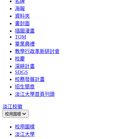
名牌
海報
資料夾
書封面
插圖漫畫
TQM
畢業典禮
教學行政革新研討會
校慶
深耕計畫
SDGS
校務發展計畫
招生簡章
淡江大學首頁刊頭
淡江校徽
校用圖樣
校用圖樣
淡江大學