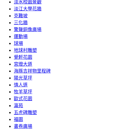
淡水校園景觀
淡江大學花牆
克難坡
三化牆
驚聲銅像廣場
運動場
球場
地球村雕塑
覺軒花園
宮燈大道
海豚吉祥物里程碑
陽光草坪
情人道
牧羊草坪
歐式花園
瀛苑
五虎碑雕塑
福園
書卷廣場