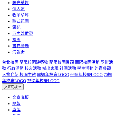
陽光草坪
情人道
牧羊草坪
歐式花園
瀛苑
五虎碑雕塑
福園
書卷廣場
海報街
台北校園
蘭陽校園建築物
蘭陽校園景觀
蘭陽校園活動
學術活
動
行政活動
校友活動
傑出表現
社團活動
學生活動
外賓參觀
人物介紹
校園生態
60週年校慶LOGO
66週年校慶LOGO
70週
年校慶LOGO
75週年校慶LOGO
文宣底板
文宣底板
簡報
桌牌