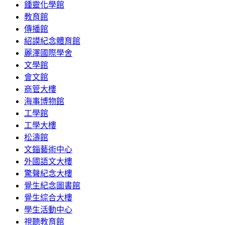
鍾靈化學館
教育館
傳播館
紹謨紀念體育館
麗澤國際學舍
文學館
會文館
商管大樓
海事博物館
工學館
工學大樓
松濤館
文錙藝術中心
外國語文大樓
驚聲紀念大樓
覺生紀念圖書館
覺生綜合大樓
學生活動中心
視聽教育館