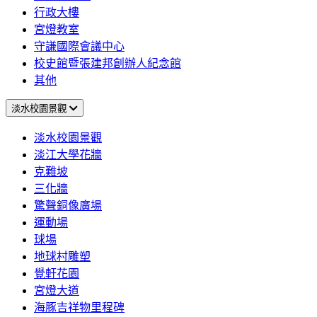
行政大樓
宮燈教室
守謙國際會議中心
校史館暨張建邦創辦人紀念館
其他
淡水校園景觀
淡水校園景觀
淡江大學花牆
克難坡
三化牆
驚聲銅像廣場
運動場
球場
地球村雕塑
覺軒花園
宮燈大道
海豚吉祥物里程碑