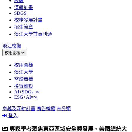
校慶
深耕計畫
SDGS
校務發展計畫
招生簡章
淡江大學首頁刊頭
淡江校徽
校用圖樣
校用圖樣
淡江大學
宮燈商標
樸實剛毅
AI+SDGs=∞
ESG+AI=∞
卓越及深耕計畫
廣告輪播
未分類
登入
專家學者聚焦東亞區域安全與發展、美國總統大