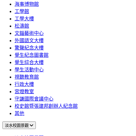
海事博物館
工學館
工學大樓
松濤館
文錙藝術中心
外國語文大樓
驚聲紀念大樓
覺生紀念圖書館
覺生綜合大樓
學生活動中心
視聽教育館
行政大樓
宮燈教室
守謙國際會議中心
校史館暨張建邦創辦人紀念館
其他
淡水校園景觀