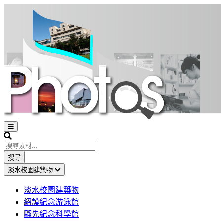
Open
sidebar
Search
搜尋
淡水校園建築物
淡水校園建築物
紹謨紀念游泳館
騮先紀念科學館