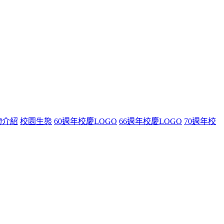
物介紹
校園生態
60週年校慶LOGO
66週年校慶LOGO
70週年校