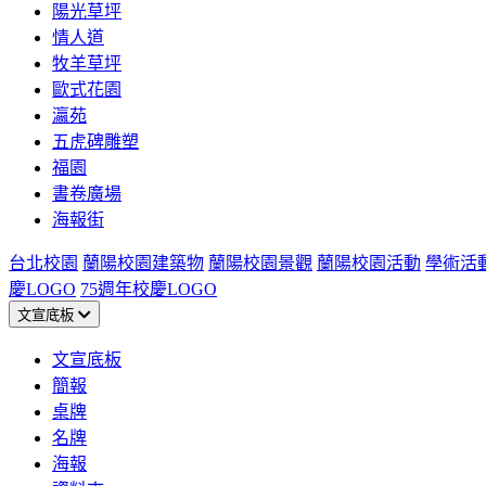
陽光草坪
情人道
牧羊草坪
歐式花園
瀛苑
五虎碑雕塑
福園
書卷廣場
海報街
台北校園
蘭陽校園建築物
蘭陽校園景觀
蘭陽校園活動
學術活
慶LOGO
75週年校慶LOGO
文宣底板
文宣底板
簡報
桌牌
名牌
海報