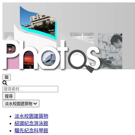
Open
sidebar
Search
搜尋
淡水校園建築物
淡水校園建築物
紹謨紀念游泳館
騮先紀念科學館