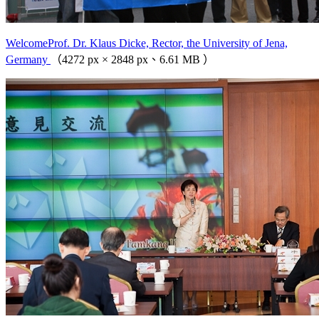
WelcomeProf. Dr. Klaus Dicke, Rector, the University of Jena,
Germany
（4272 px × 2848 px、6.61 MB ）