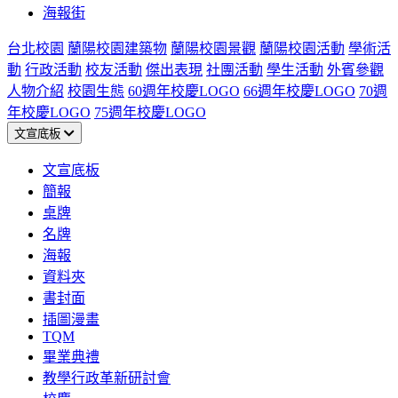
海報街
台北校園
蘭陽校園建築物
蘭陽校園景觀
蘭陽校園活動
學術活
動
行政活動
校友活動
傑出表現
社團活動
學生活動
外賓參觀
人物介紹
校園生態
60週年校慶LOGO
66週年校慶LOGO
70週
年校慶LOGO
75週年校慶LOGO
文宣底板
文宣底板
簡報
桌牌
名牌
海報
資料夾
書封面
插圖漫畫
TQM
畢業典禮
教學行政革新研討會