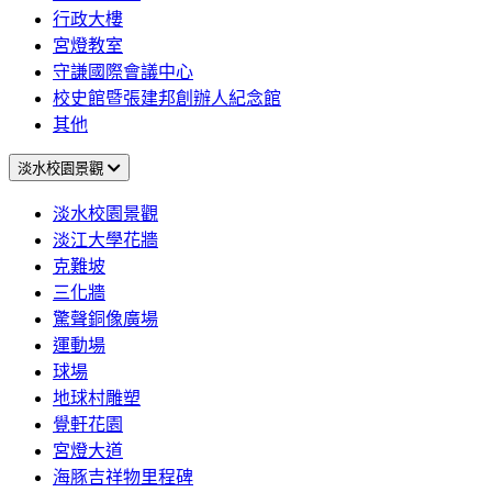
行政大樓
宮燈教室
守謙國際會議中心
校史館暨張建邦創辦人紀念館
其他
淡水校園景觀
淡水校園景觀
淡江大學花牆
克難坡
三化牆
驚聲銅像廣場
運動場
球場
地球村雕塑
覺軒花園
宮燈大道
海豚吉祥物里程碑