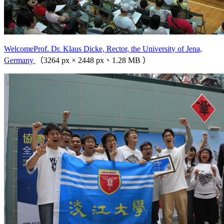
WelcomeProf. Dr. Klaus Dicke, Rector, the University of Jena,
Germany
（3264 px × 2448 px、1.28 MB ）