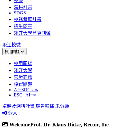
校慶
深耕計畫
SDGS
校務發展計畫
招生簡章
淡江大學首頁刊頭
淡江校徽
校用圖樣
校用圖樣
淡江大學
宮燈商標
樸實剛毅
AI+SDGs=∞
ESG+AI=∞
卓越及深耕計畫
廣告輪播
未分類
登入
WelcomeProf. Dr. Klaus Dicke, Rector, the