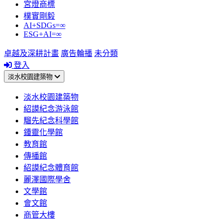
宮燈商標
樸實剛毅
AI+SDGs=∞
ESG+AI=∞
卓越及深耕計畫
廣告輪播
未分類
登入
淡水校園建築物
淡水校園建築物
紹謨紀念游泳館
騮先紀念科學館
鍾靈化學館
教育館
傳播館
紹謨紀念體育館
麗澤國際學舍
文學館
會文館
商管大樓