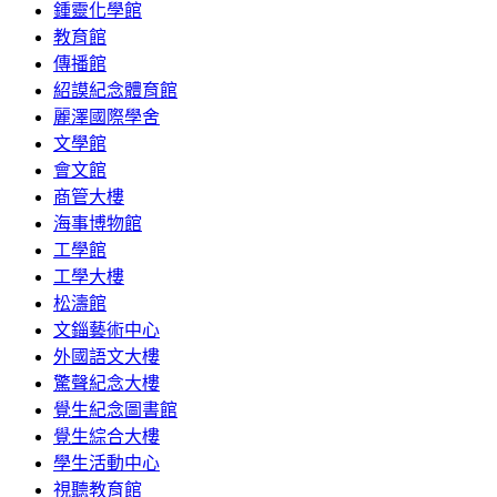
鍾靈化學館
教育館
傳播館
紹謨紀念體育館
麗澤國際學舍
文學館
會文館
商管大樓
海事博物館
工學館
工學大樓
松濤館
文錙藝術中心
外國語文大樓
驚聲紀念大樓
覺生紀念圖書館
覺生綜合大樓
學生活動中心
視聽教育館