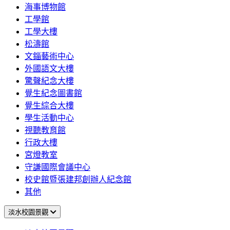
海事博物館
工學館
工學大樓
松濤館
文錙藝術中心
外國語文大樓
驚聲紀念大樓
覺生紀念圖書館
覺生綜合大樓
學生活動中心
視聽教育館
行政大樓
宮燈教室
守謙國際會議中心
校史館暨張建邦創辦人紀念館
其他
淡水校園景觀