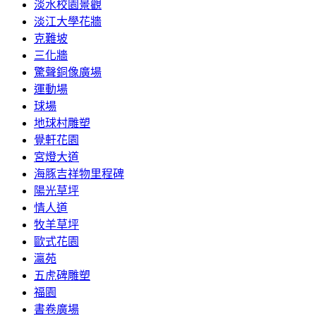
淡水校園景觀
淡江大學花牆
克難坡
三化牆
驚聲銅像廣場
運動場
球場
地球村雕塑
覺軒花園
宮燈大道
海豚吉祥物里程碑
陽光草坪
情人道
牧羊草坪
歐式花園
瀛苑
五虎碑雕塑
福園
書卷廣場