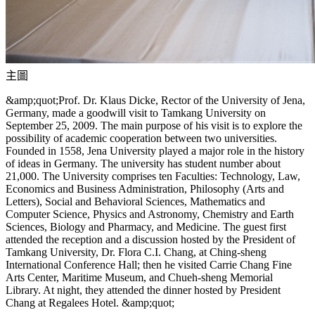
主圖
&amp;quot;Prof. Dr. Klaus Dicke, Rector of the University of Jena,
Germany, made a goodwill visit to Tamkang University on
September 25, 2009. The main purpose of his visit is to explore the
possibility of academic cooperation between two universities.
Founded in 1558, Jena University played a major role in the history
of ideas in Germany. The university has student number about
21,000. The University comprises ten Faculties: Technology, Law,
Economics and Business Administration, Philosophy (Arts and
Letters), Social and Behavioral Sciences, Mathematics and
Computer Science, Physics and Astronomy, Chemistry and Earth
Sciences, Biology and Pharmacy, and Medicine. The guest first
attended the reception and a discussion hosted by the President of
Tamkang University, Dr. Flora C.I. Chang, at Ching-sheng
International Conference Hall; then he visited Carrie Chang Fine
Arts Center, Maritime Museum, and Chueh-sheng Memorial
Library. At night, they attended the dinner hosted by President
Chang at Regalees Hotel. &amp;quot;