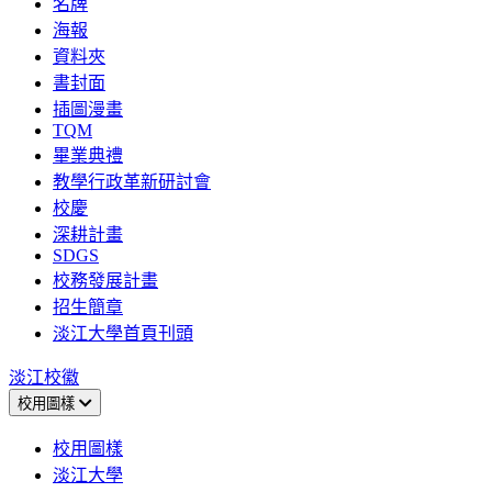
名牌
海報
資料夾
書封面
插圖漫畫
TQM
畢業典禮
教學行政革新研討會
校慶
深耕計畫
SDGS
校務發展計畫
招生簡章
淡江大學首頁刊頭
淡江校徽
校用圖樣
校用圖樣
淡江大學