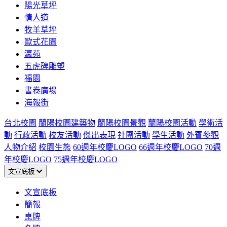
陽光草坪
情人道
牧羊草坪
歐式花園
瀛苑
五虎碑雕塑
福園
書卷廣場
海報街
台北校園
蘭陽校園建築物
蘭陽校園景觀
蘭陽校園活動
學術活
動
行政活動
校友活動
傑出表現
社團活動
學生活動
外賓參觀
人物介紹
校園生態
60週年校慶LOGO
66週年校慶LOGO
70週
年校慶LOGO
75週年校慶LOGO
文宣底板
文宣底板
簡報
桌牌