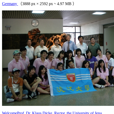
Germany
（3888 px × 2592 px、4.97 MB ）
WelcomeProf. Dr. Klaus Dicke, Rector, the University of Jena,