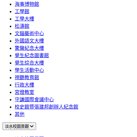
海事博物館
工學館
工學大樓
松濤館
文錙藝術中心
外國語文大樓
驚聲紀念大樓
覺生紀念圖書館
覺生綜合大樓
學生活動中心
視聽教育館
行政大樓
宮燈教室
守謙國際會議中心
校史館暨張建邦創辦人紀念館
其他
淡水校園景觀