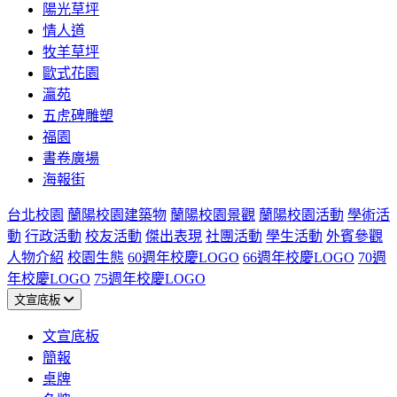
陽光草坪
情人道
牧羊草坪
歐式花園
瀛苑
五虎碑雕塑
福園
書卷廣場
海報街
台北校園
蘭陽校園建築物
蘭陽校園景觀
蘭陽校園活動
學術活
動
行政活動
校友活動
傑出表現
社團活動
學生活動
外賓參觀
人物介紹
校園生態
60週年校慶LOGO
66週年校慶LOGO
70週
年校慶LOGO
75週年校慶LOGO
文宣底板
文宣底板
簡報
桌牌