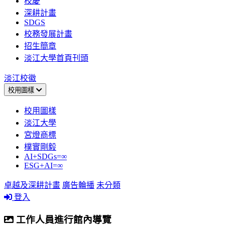
校慶
深耕計畫
SDGS
校務發展計畫
招生簡章
淡江大學首頁刊頭
淡江校徽
校用圖樣
校用圖樣
淡江大學
宮燈商標
樸實剛毅
AI+SDGs=∞
ESG+AI=∞
卓越及深耕計畫
廣告輪播
未分類
登入
工作人員進行館內導覽