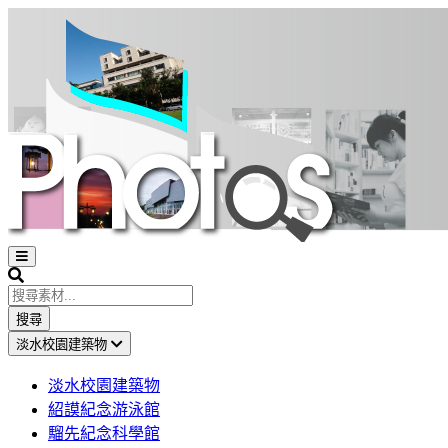
Open
sidebar
Search
搜尋
淡水校園建築物
淡水校園建築物
紹謨紀念游泳館
騮先紀念科學館