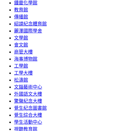
鍾靈化學館
教育館
傳播館
紹謨紀念體育館
麗澤國際學舍
文學館
會文館
商管大樓
海事博物館
工學館
工學大樓
松濤館
文錙藝術中心
外國語文大樓
驚聲紀念大樓
覺生紀念圖書館
覺生綜合大樓
學生活動中心
視聽教育館