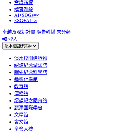
宮燈商標
樸實剛毅
AI+SDGs=∞
ESG+AI=∞
卓越及深耕計畫
廣告輪播
未分類
登入
淡水校園建築物
淡水校園建築物
紹謨紀念游泳館
騮先紀念科學館
鍾靈化學館
教育館
傳播館
紹謨紀念體育館
麗澤國際學舍
文學館
會文館
商管大樓