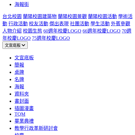
海報街
台北校園
蘭陽校園建築物
蘭陽校園景觀
蘭陽校園活動
學術活
動
行政活動
校友活動
傑出表現
社團活動
學生活動
外賓參觀
人物介紹
校園生態
60週年校慶LOGO
66週年校慶LOGO
70週
年校慶LOGO
75週年校慶LOGO
文宣底板
文宣底板
簡報
桌牌
名牌
海報
資料夾
書封面
插圖漫畫
TQM
畢業典禮
教學行政革新研討會