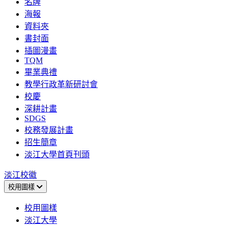
名牌
海報
資料夾
書封面
插圖漫畫
TQM
畢業典禮
教學行政革新研討會
校慶
深耕計畫
SDGS
校務發展計畫
招生簡章
淡江大學首頁刊頭
淡江校徽
校用圖樣
校用圖樣
淡江大學