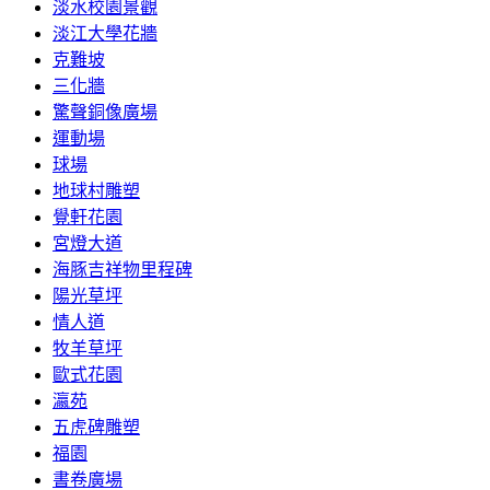
淡水校園景觀
淡江大學花牆
克難坡
三化牆
驚聲銅像廣場
運動場
球場
地球村雕塑
覺軒花園
宮燈大道
海豚吉祥物里程碑
陽光草坪
情人道
牧羊草坪
歐式花園
瀛苑
五虎碑雕塑
福園
書卷廣場