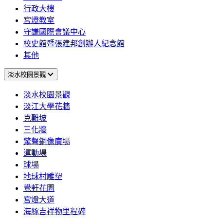
行政大樓
宮燈教室
守謙國際會議中心
校史館暨張建邦創辦人紀念館
其他
淡水校園景觀
淡水校園景觀
淡江大學花牆
克難坡
三化牆
驚聲銅像廣場
運動場
球場
地球村雕塑
覺軒花園
宮燈大道
海豚吉祥物里程碑