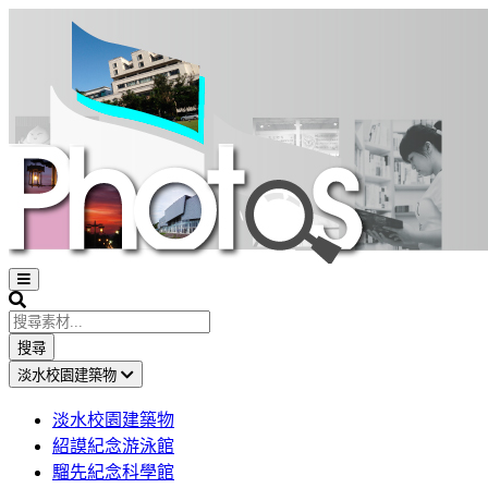
Open
sidebar
Search
搜尋
淡水校園建築物
淡水校園建築物
紹謨紀念游泳館
騮先紀念科學館