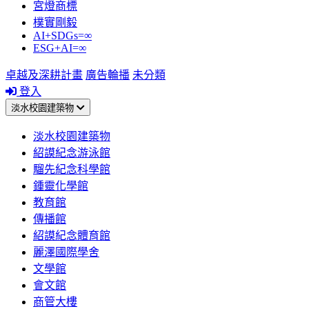
宮燈商標
樸實剛毅
AI+SDGs=∞
ESG+AI=∞
卓越及深耕計畫
廣告輪播
未分類
登入
淡水校園建築物
淡水校園建築物
紹謨紀念游泳館
騮先紀念科學館
鍾靈化學館
教育館
傳播館
紹謨紀念體育館
麗澤國際學舍
文學館
會文館
商管大樓