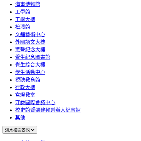
海事博物館
工學館
工學大樓
松濤館
文錙藝術中心
外國語文大樓
驚聲紀念大樓
覺生紀念圖書館
覺生綜合大樓
學生活動中心
視聽教育館
行政大樓
宮燈教室
守謙國際會議中心
校史館暨張建邦創辦人紀念館
其他
淡水校園景觀