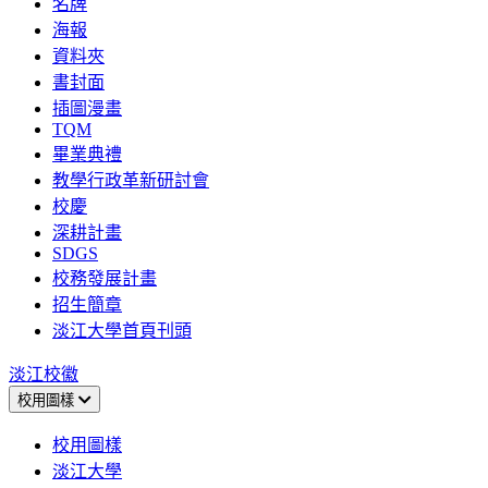
名牌
海報
資料夾
書封面
插圖漫畫
TQM
畢業典禮
教學行政革新研討會
校慶
深耕計畫
SDGS
校務發展計畫
招生簡章
淡江大學首頁刊頭
淡江校徽
校用圖樣
校用圖樣
淡江大學