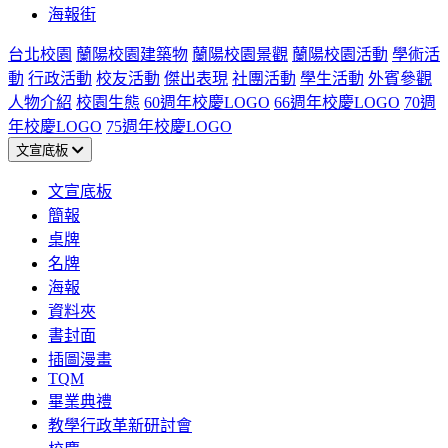
海報街
台北校園
蘭陽校園建築物
蘭陽校園景觀
蘭陽校園活動
學術活
動
行政活動
校友活動
傑出表現
社團活動
學生活動
外賓參觀
人物介紹
校園生態
60週年校慶LOGO
66週年校慶LOGO
70週
年校慶LOGO
75週年校慶LOGO
文宣底板
文宣底板
簡報
桌牌
名牌
海報
資料夾
書封面
插圖漫畫
TQM
畢業典禮
教學行政革新研討會