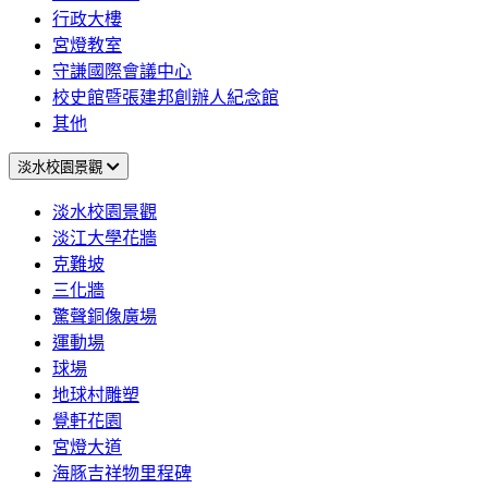
行政大樓
宮燈教室
守謙國際會議中心
校史館暨張建邦創辦人紀念館
其他
淡水校園景觀
淡水校園景觀
淡江大學花牆
克難坡
三化牆
驚聲銅像廣場
運動場
球場
地球村雕塑
覺軒花園
宮燈大道
海豚吉祥物里程碑