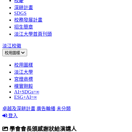
校慶
深耕計畫
SDGS
校務發展計畫
招生簡章
淡江大學首頁刊頭
淡江校徽
校用圖樣
校用圖樣
淡江大學
宮燈商標
樸實剛毅
AI+SDGs=∞
ESG+AI=∞
卓越及深耕計畫
廣告輪播
未分類
登入
學會會長頒感謝狀給演講人