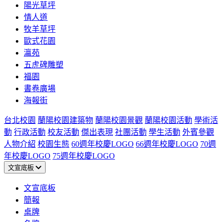
陽光草坪
情人道
牧羊草坪
歐式花園
瀛苑
五虎碑雕塑
福園
書卷廣場
海報街
台北校園
蘭陽校園建築物
蘭陽校園景觀
蘭陽校園活動
學術活
動
行政活動
校友活動
傑出表現
社團活動
學生活動
外賓參觀
人物介紹
校園生態
60週年校慶LOGO
66週年校慶LOGO
70週
年校慶LOGO
75週年校慶LOGO
文宣底板
文宣底板
簡報
桌牌