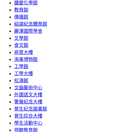
鍾靈化學館
教育館
傳播館
紹謨紀念體育館
麗澤國際學舍
文學館
會文館
商管大樓
海事博物館
工學館
工學大樓
松濤館
文錙藝術中心
外國語文大樓
驚聲紀念大樓
覺生紀念圖書館
覺生綜合大樓
學生活動中心
視聽教育館