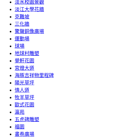
淡水校園景觀
淡江大學花牆
克難坡
三化牆
驚聲銅像廣場
運動場
球場
地球村雕塑
覺軒花園
宮燈大道
海豚吉祥物里程碑
陽光草坪
情人道
牧羊草坪
歐式花園
瀛苑
五虎碑雕塑
福園
書卷廣場