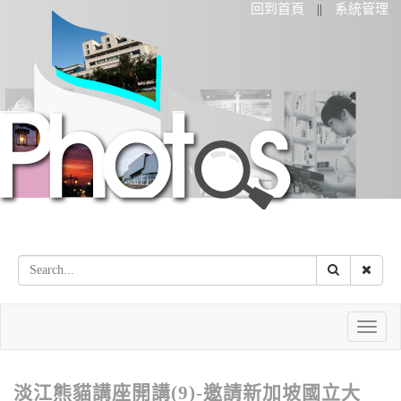
回到首頁
系統管理
||
Toggle
naviga
淡江熊貓講座開講(9)-邀請新加坡國立大