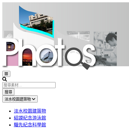
Open
sidebar
Search
搜尋
淡水校園建築物
淡水校園建築物
紹謨紀念游泳館
騮先紀念科學館