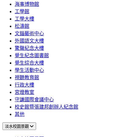
海事博物館
工學館
工學大樓
松濤館
文錙藝術中心
外國語文大樓
驚聲紀念大樓
覺生紀念圖書館
覺生綜合大樓
學生活動中心
視聽教育館
行政大樓
宮燈教室
守謙國際會議中心
校史館暨張建邦創辦人紀念館
其他
淡水校園景觀