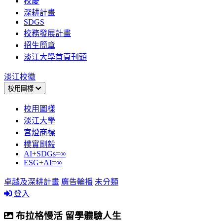
校慶
深耕計畫
SDGS
校務發展計畫
招生簡章
淡江大學首頁刊頭
淡江校徽
校用圖樣
校用圖樣
淡江大學
宮燈商標
樸實剛毅
AI+SDGs=∞
ESG+AI=∞
卓越及深耕計畫
廣告輪播
未分類
登入
布拉格慢活 留學體驗人生