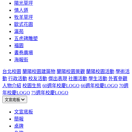
陽光草坪
情人道
牧羊草坪
歐式花園
瀛苑
五虎碑雕塑
福園
書卷廣場
海報街
台北校園
蘭陽校園建築物
蘭陽校園景觀
蘭陽校園活動
學術活
動
行政活動
校友活動
傑出表現
社團活動
學生活動
外賓參觀
人物介紹
校園生態
60週年校慶LOGO
66週年校慶LOGO
70週
年校慶LOGO
75週年校慶LOGO
文宣底板
文宣底板
簡報
桌牌