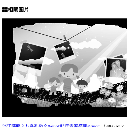
相關圖片
淡江時報之友系列徵文&quot;那年青春盛開&quot;
（3866 px ×