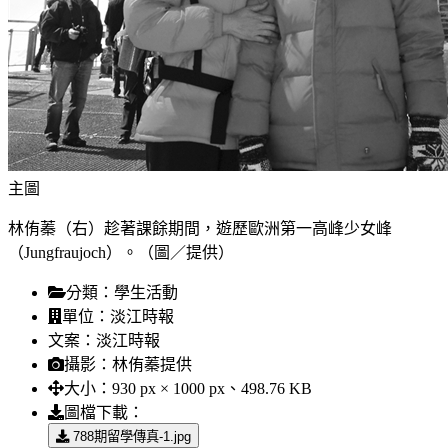
主圖
林侑蓁（右）趁著課餘期間，遊歷歐洲第一高峰少女峰
（Jungfraujoch）。（圖／提供）
分類：
學生活動
單位：
淡江時報
文案：
淡江時報
攝影：
林侑蓁提供
大小：
930 px × 1000 px、498.76 KB
圖檔下載：
788期留學傳真-1.jpg