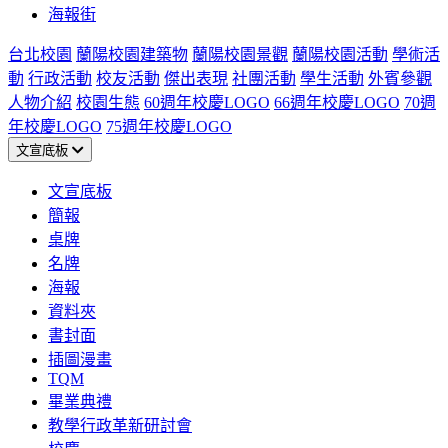
海報街
台北校園
蘭陽校園建築物
蘭陽校園景觀
蘭陽校園活動
學術活
動
行政活動
校友活動
傑出表現
社團活動
學生活動
外賓參觀
人物介紹
校園生態
60週年校慶LOGO
66週年校慶LOGO
70週
年校慶LOGO
75週年校慶LOGO
文宣底板
文宣底板
簡報
桌牌
名牌
海報
資料夾
書封面
插圖漫畫
TQM
畢業典禮
教學行政革新研討會