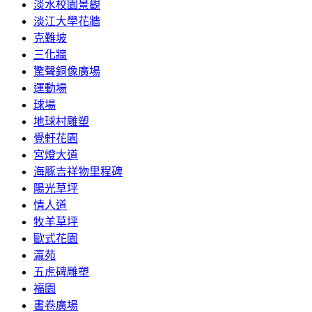
淡水校園景觀
淡江大學花牆
克難坡
三化牆
驚聲銅像廣場
運動場
球場
地球村雕塑
覺軒花園
宮燈大道
海豚吉祥物里程碑
陽光草坪
情人道
牧羊草坪
歐式花園
瀛苑
五虎碑雕塑
福園
書卷廣場