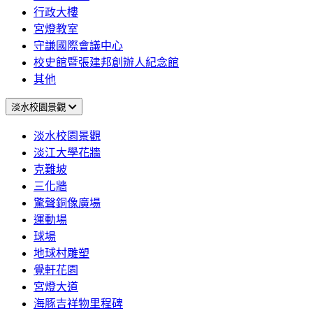
行政大樓
宮燈教室
守謙國際會議中心
校史館暨張建邦創辦人紀念館
其他
淡水校園景觀
淡水校園景觀
淡江大學花牆
克難坡
三化牆
驚聲銅像廣場
運動場
球場
地球村雕塑
覺軒花園
宮燈大道
海豚吉祥物里程碑