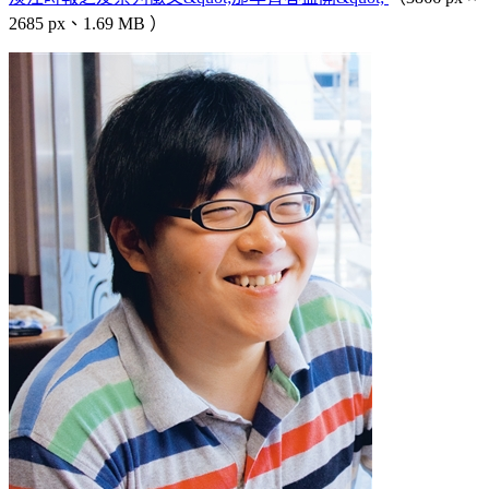
2685 px、1.69 MB ）