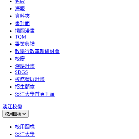
名牌
海報
資料夾
書封面
插圖漫畫
TQM
畢業典禮
教學行政革新研討會
校慶
深耕計畫
SDGS
校務發展計畫
招生簡章
淡江大學首頁刊頭
淡江校徽
校用圖樣
校用圖樣
淡江大學