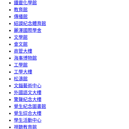
鍾靈化學館
教育館
傳播館
紹謨紀念體育館
麗澤國際學舍
文學館
會文館
商管大樓
海事博物館
工學館
工學大樓
松濤館
文錙藝術中心
外國語文大樓
驚聲紀念大樓
覺生紀念圖書館
覺生綜合大樓
學生活動中心
視聽教育館