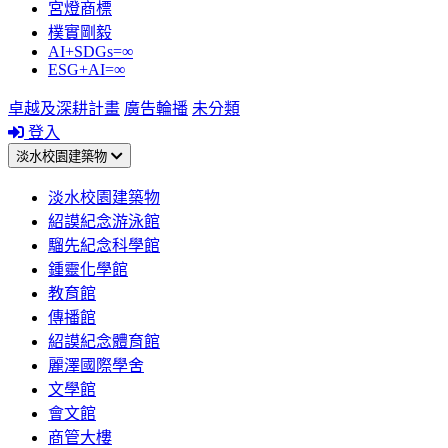
宮燈商標
樸實剛毅
AI+SDGs=∞
ESG+AI=∞
卓越及深耕計畫
廣告輪播
未分類
登入
淡水校園建築物
淡水校園建築物
紹謨紀念游泳館
騮先紀念科學館
鍾靈化學館
教育館
傳播館
紹謨紀念體育館
麗澤國際學舍
文學館
會文館
商管大樓