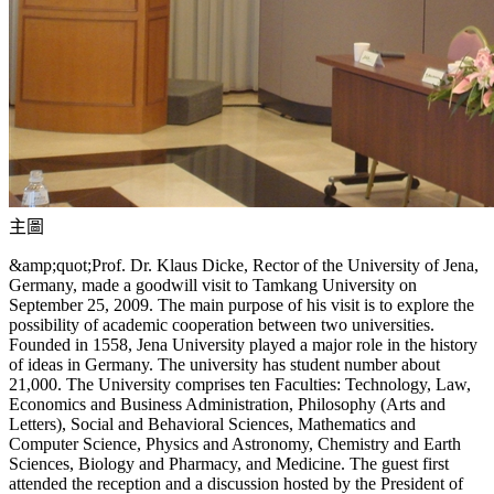
主圖
&amp;quot;Prof. Dr. Klaus Dicke, Rector of the University of Jena,
Germany, made a goodwill visit to Tamkang University on
September 25, 2009. The main purpose of his visit is to explore the
possibility of academic cooperation between two universities.
Founded in 1558, Jena University played a major role in the history
of ideas in Germany. The university has student number about
21,000. The University comprises ten Faculties: Technology, Law,
Economics and Business Administration, Philosophy (Arts and
Letters), Social and Behavioral Sciences, Mathematics and
Computer Science, Physics and Astronomy, Chemistry and Earth
Sciences, Biology and Pharmacy, and Medicine. The guest first
attended the reception and a discussion hosted by the President of