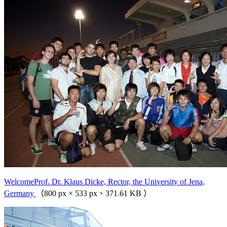
WelcomeProf. Dr. Klaus Dicke, Rector, the University of Jena,
Germany
（800 px × 533 px、371.61 KB ）