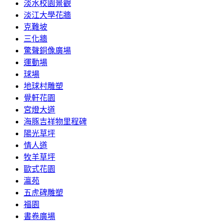
淡水校園景觀
淡江大學花牆
克難坡
三化牆
驚聲銅像廣場
運動場
球場
地球村雕塑
覺軒花園
宮燈大道
海豚吉祥物里程碑
陽光草坪
情人道
牧羊草坪
歐式花園
瀛苑
五虎碑雕塑
福園
書卷廣場