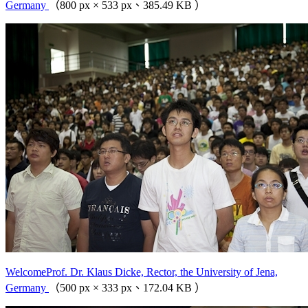
Germany
（800 px × 533 px、385.49 KB ）
WelcomeProf. Dr. Klaus Dicke, Rector, the University of Jena,
Germany
（500 px × 333 px、172.04 KB ）