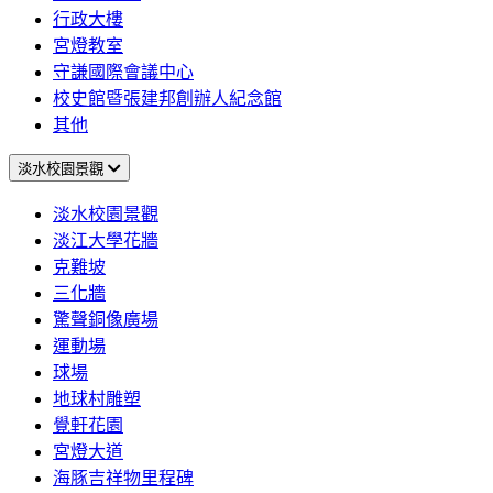
行政大樓
宮燈教室
守謙國際會議中心
校史館暨張建邦創辦人紀念館
其他
淡水校園景觀
淡水校園景觀
淡江大學花牆
克難坡
三化牆
驚聲銅像廣場
運動場
球場
地球村雕塑
覺軒花園
宮燈大道
海豚吉祥物里程碑