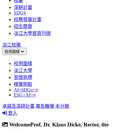
校慶
深耕計畫
SDGS
校務發展計畫
招生簡章
淡江大學首頁刊頭
淡江校徽
校用圖樣
校用圖樣
淡江大學
宮燈商標
樸實剛毅
AI+SDGs=∞
ESG+AI=∞
卓越及深耕計畫
廣告輪播
未分類
登入
WelcomeProf. Dr. Klaus Dicke, Rector, the