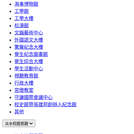
海事博物館
工學館
工學大樓
松濤館
文錙藝術中心
外國語文大樓
驚聲紀念大樓
覺生紀念圖書館
覺生綜合大樓
學生活動中心
視聽教育館
行政大樓
宮燈教室
守謙國際會議中心
校史館暨張建邦創辦人紀念館
其他
淡水校園景觀