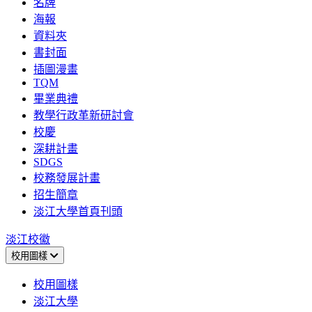
名牌
海報
資料夾
書封面
插圖漫畫
TQM
畢業典禮
教學行政革新研討會
校慶
深耕計畫
SDGS
校務發展計畫
招生簡章
淡江大學首頁刊頭
淡江校徽
校用圖樣
校用圖樣
淡江大學