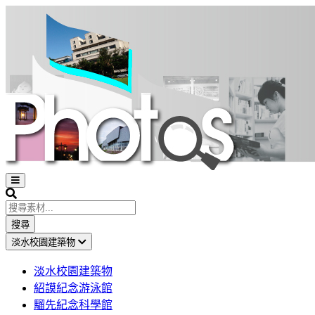
Open
sidebar
Search
搜尋
淡水校園建築物
淡水校園建築物
紹謨紀念游泳館
騮先紀念科學館