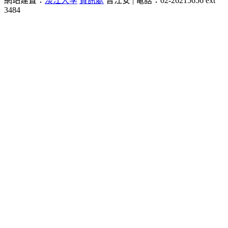
網站建置：
淡江大學
資訊處
曾江安 | 電話：02-26215656 ext
3484