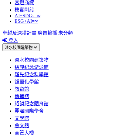
宮燈商標
樸實剛毅
AI+SDGs=∞
ESG+AI=∞
卓越及深耕計畫
廣告輪播
未分類
登入
淡水校園建築物
淡水校園建築物
紹謨紀念游泳館
騮先紀念科學館
鍾靈化學館
教育館
傳播館
紹謨紀念體育館
麗澤國際學舍
文學館
會文館
商管大樓