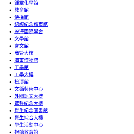
鍾靈化學館
教育館
傳播館
紹謨紀念體育館
麗澤國際學舍
文學館
會文館
商管大樓
海事博物館
工學館
工學大樓
松濤館
文錙藝術中心
外國語文大樓
驚聲紀念大樓
覺生紀念圖書館
覺生綜合大樓
學生活動中心
視聽教育館