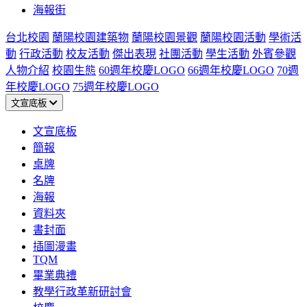
海報街
台北校園
蘭陽校園建築物
蘭陽校園景觀
蘭陽校園活動
學術活
動
行政活動
校友活動
傑出表現
社團活動
學生活動
外賓參觀
人物介紹
校園生態
60週年校慶LOGO
66週年校慶LOGO
70週
年校慶LOGO
75週年校慶LOGO
文宣底板
文宣底板
簡報
桌牌
名牌
海報
資料夾
書封面
插圖漫畫
TQM
畢業典禮
教學行政革新研討會