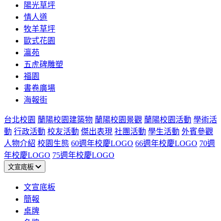
陽光草坪
情人道
牧羊草坪
歐式花園
瀛苑
五虎碑雕塑
福園
書卷廣場
海報街
台北校園
蘭陽校園建築物
蘭陽校園景觀
蘭陽校園活動
學術活
動
行政活動
校友活動
傑出表現
社團活動
學生活動
外賓參觀
人物介紹
校園生態
60週年校慶LOGO
66週年校慶LOGO
70週
年校慶LOGO
75週年校慶LOGO
文宣底板
文宣底板
簡報
桌牌