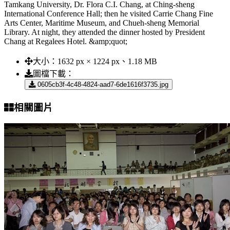
Tamkang University, Dr. Flora C.I. Chang, at Ching-sheng
International Conference Hall; then he visited Carrie Chang Fine
Arts Center, Maritime Museum, and Chueh-sheng Memorial
Library. At night, they attended the dinner hosted by President
Chang at Regalees Hotel. &amp;quot;
大小：
1632 px × 1224 px、1.18 MB
圖檔下載：
0605cb3f-4c48-4824-aad7-6de1616f3735.jpg
相關圖片