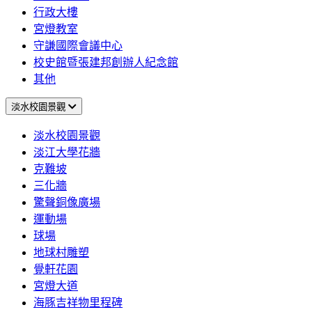
行政大樓
宮燈教室
守謙國際會議中心
校史館暨張建邦創辦人紀念館
其他
淡水校園景觀
淡水校園景觀
淡江大學花牆
克難坡
三化牆
驚聲銅像廣場
運動場
球場
地球村雕塑
覺軒花園
宮燈大道
海豚吉祥物里程碑