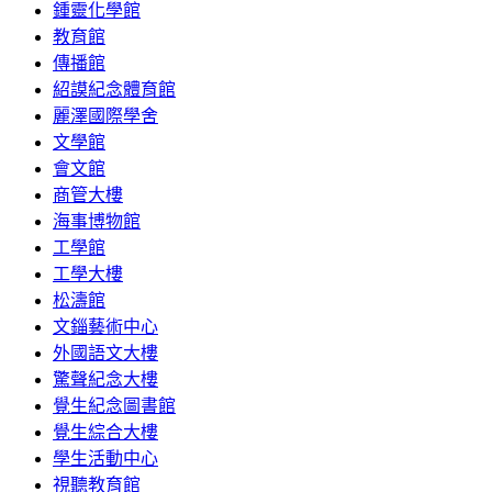
鍾靈化學館
教育館
傳播館
紹謨紀念體育館
麗澤國際學舍
文學館
會文館
商管大樓
海事博物館
工學館
工學大樓
松濤館
文錙藝術中心
外國語文大樓
驚聲紀念大樓
覺生紀念圖書館
覺生綜合大樓
學生活動中心
視聽教育館