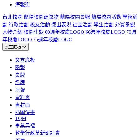
海報街
台北校園
蘭陽校園建築物
蘭陽校園景觀
蘭陽校園活動
學術活
動
行政活動
校友活動
傑出表現
社團活動
學生活動
外賓參觀
人物介紹
校園生態
60週年校慶LOGO
66週年校慶LOGO
70週
年校慶LOGO
75週年校慶LOGO
文宣底板
文宣底板
簡報
桌牌
名牌
海報
資料夾
書封面
插圖漫畫
TQM
畢業典禮
教學行政革新研討會