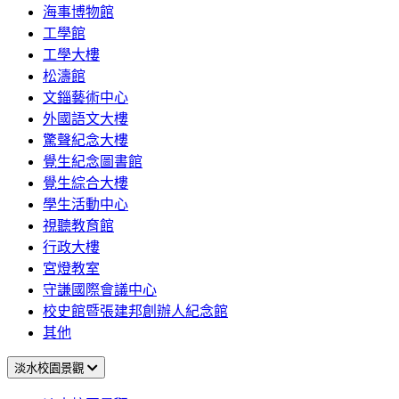
海事博物館
工學館
工學大樓
松濤館
文錙藝術中心
外國語文大樓
驚聲紀念大樓
覺生紀念圖書館
覺生綜合大樓
學生活動中心
視聽教育館
行政大樓
宮燈教室
守謙國際會議中心
校史館暨張建邦創辦人紀念館
其他
淡水校園景觀