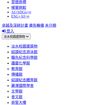
宮燈商標
樸實剛毅
AI+SDGs=∞
ESG+AI=∞
卓越及深耕計畫
廣告輪播
未分類
登入
淡水校園建築物
淡水校園建築物
紹謨紀念游泳館
騮先紀念科學館
鍾靈化學館
教育館
傳播館
紹謨紀念體育館
麗澤國際學舍
文學館
會文館
商管大樓