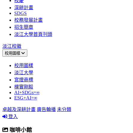
校慶
深耕計畫
SDGS
校務發展計畫
招生簡章
淡江大學首頁刊頭
淡江校徽
校用圖樣
校用圖樣
淡江大學
宮燈商標
樸實剛毅
AI+SDGs=∞
ESG+AI=∞
卓越及深耕計畫
廣告輪播
未分類
登入
咖啡小館