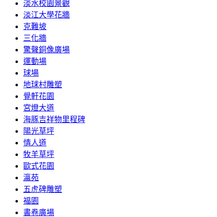
淡水校園景觀
淡江大學花牆
克難坡
三化牆
驚聲銅像廣場
運動場
球場
地球村雕塑
覺軒花園
宮燈大道
海豚吉祥物里程碑
陽光草坪
情人道
牧羊草坪
歐式花園
瀛苑
五虎碑雕塑
福園
書卷廣場