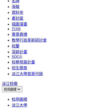
名牌
海報
資料夾
書封面
插圖漫畫
TQM
畢業典禮
教學行政革新研討會
校慶
深耕計畫
SDGS
校務發展計畫
招生簡章
淡江大學首頁刊頭
淡江校徽
校用圖樣
校用圖樣
淡江大學