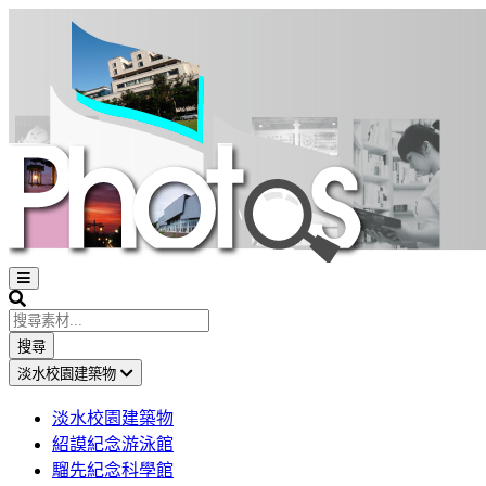
Open
sidebar
Search
搜尋
淡水校園建築物
淡水校園建築物
紹謨紀念游泳館
騮先紀念科學館