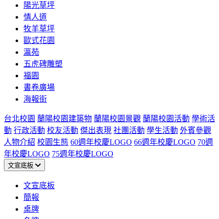
陽光草坪
情人道
牧羊草坪
歐式花園
瀛苑
五虎碑雕塑
福園
書卷廣場
海報街
台北校園
蘭陽校園建築物
蘭陽校園景觀
蘭陽校園活動
學術活
動
行政活動
校友活動
傑出表現
社團活動
學生活動
外賓參觀
人物介紹
校園生態
60週年校慶LOGO
66週年校慶LOGO
70週
年校慶LOGO
75週年校慶LOGO
文宣底板
文宣底板
簡報
桌牌