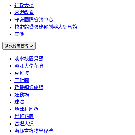
行政大樓
宮燈教室
守謙國際會議中心
校史館暨張建邦創辦人紀念館
其他
淡水校園景觀
淡水校園景觀
淡江大學花牆
克難坡
三化牆
驚聲銅像廣場
運動場
球場
地球村雕塑
覺軒花園
宮燈大道
海豚吉祥物里程碑