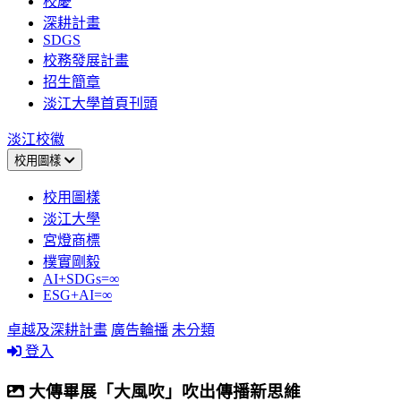
校慶
深耕計畫
SDGS
校務發展計畫
招生簡章
淡江大學首頁刊頭
淡江校徽
校用圖樣
校用圖樣
淡江大學
宮燈商標
樸實剛毅
AI+SDGs=∞
ESG+AI=∞
卓越及深耕計畫
廣告輪播
未分類
登入
大傳畢展「大風吹」吹出傳播新思維