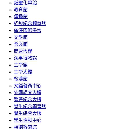
鍾靈化學館
教育館
傳播館
紹謨紀念體育館
麗澤國際學舍
文學館
會文館
商管大樓
海事博物館
工學館
工學大樓
松濤館
文錙藝術中心
外國語文大樓
驚聲紀念大樓
覺生紀念圖書館
覺生綜合大樓
學生活動中心
視聽教育館