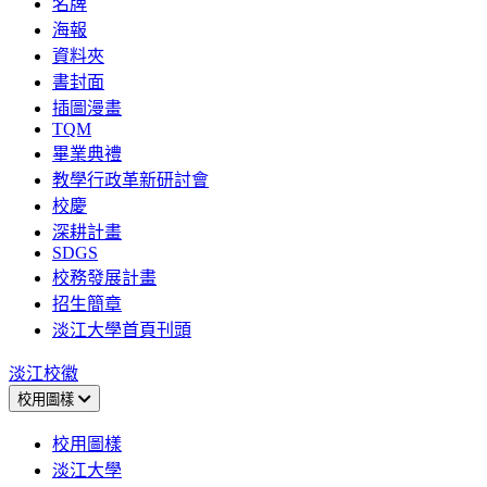
名牌
海報
資料夾
書封面
插圖漫畫
TQM
畢業典禮
教學行政革新研討會
校慶
深耕計畫
SDGS
校務發展計畫
招生簡章
淡江大學首頁刊頭
淡江校徽
校用圖樣
校用圖樣
淡江大學