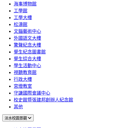
海事博物館
工學館
工學大樓
松濤館
文錙藝術中心
外國語文大樓
驚聲紀念大樓
覺生紀念圖書館
覺生綜合大樓
學生活動中心
視聽教育館
行政大樓
宮燈教室
守謙國際會議中心
校史館暨張建邦創辦人紀念館
其他
淡水校園景觀