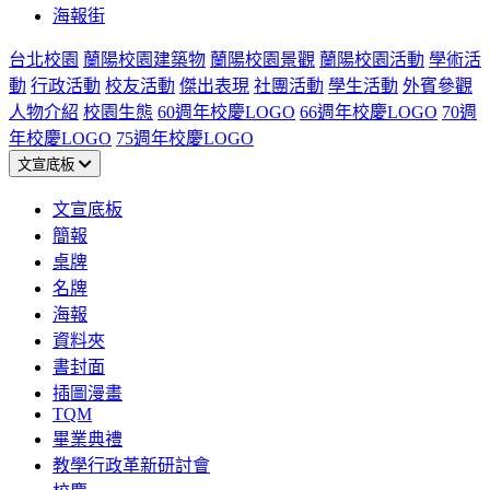
海報街
台北校園
蘭陽校園建築物
蘭陽校園景觀
蘭陽校園活動
學術活
動
行政活動
校友活動
傑出表現
社團活動
學生活動
外賓參觀
人物介紹
校園生態
60週年校慶LOGO
66週年校慶LOGO
70週
年校慶LOGO
75週年校慶LOGO
文宣底板
文宣底板
簡報
桌牌
名牌
海報
資料夾
書封面
插圖漫畫
TQM
畢業典禮
教學行政革新研討會