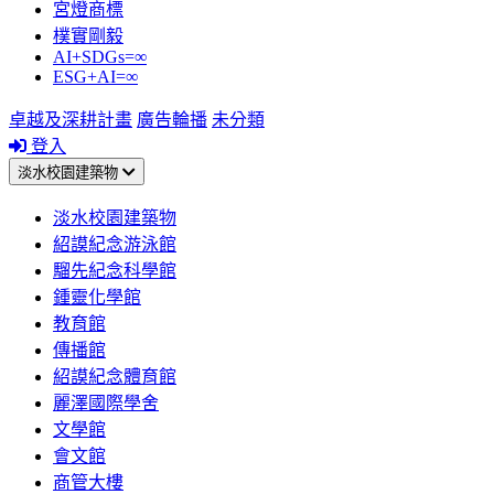
宮燈商標
樸實剛毅
AI+SDGs=∞
ESG+AI=∞
卓越及深耕計畫
廣告輪播
未分類
登入
淡水校園建築物
淡水校園建築物
紹謨紀念游泳館
騮先紀念科學館
鍾靈化學館
教育館
傳播館
紹謨紀念體育館
麗澤國際學舍
文學館
會文館
商管大樓