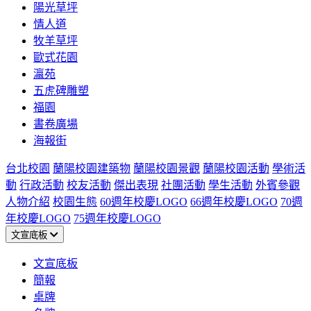
陽光草坪
情人道
牧羊草坪
歐式花園
瀛苑
五虎碑雕塑
福園
書卷廣場
海報街
台北校園
蘭陽校園建築物
蘭陽校園景觀
蘭陽校園活動
學術活
動
行政活動
校友活動
傑出表現
社團活動
學生活動
外賓參觀
人物介紹
校園生態
60週年校慶LOGO
66週年校慶LOGO
70週
年校慶LOGO
75週年校慶LOGO
文宣底板
文宣底板
簡報
桌牌