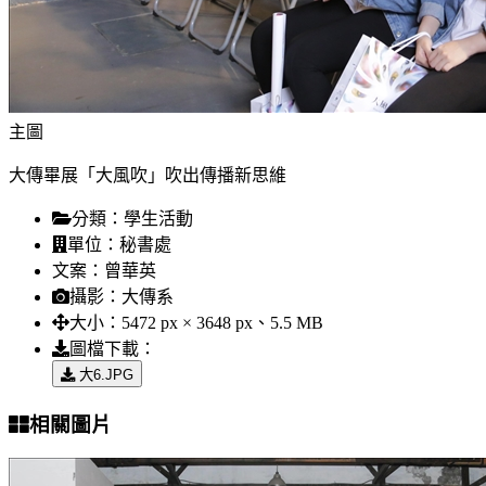
主圖
大傳畢展「大風吹」吹出傳播新思維
分類：
學生活動
單位：
秘書處
文案：
曾華英
攝影：
大傳系
大小：
5472 px × 3648 px、5.5 MB
圖檔下載：
大6.JPG
相關圖片