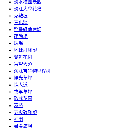
淡水校園景觀
淡江大學花牆
克難坡
三化牆
驚聲銅像廣場
運動場
球場
地球村雕塑
覺軒花園
宮燈大道
海豚吉祥物里程碑
陽光草坪
情人道
牧羊草坪
歐式花園
瀛苑
五虎碑雕塑
福園
書卷廣場