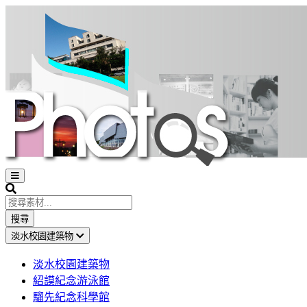
Open
sidebar
Search
搜尋
淡水校園建築物
淡水校園建築物
紹謨紀念游泳館
騮先紀念科學館