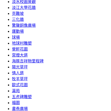
淡水校園景觀
淡江大學花牆
克難坡
三化牆
驚聲銅像廣場
運動場
球場
地球村雕塑
覺軒花園
宮燈大道
海豚吉祥物里程碑
陽光草坪
情人道
牧羊草坪
歐式花園
瀛苑
五虎碑雕塑
福園
書卷廣場