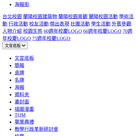
海報街
台北校園
蘭陽校園建築物
蘭陽校園景觀
蘭陽校園活動
學術活
動
行政活動
校友活動
傑出表現
社團活動
學生活動
外賓參觀
人物介紹
校園生態
60週年校慶LOGO
66週年校慶LOGO
70週
年校慶LOGO
75週年校慶LOGO
文宣底板
文宣底板
簡報
桌牌
名牌
海報
資料夾
書封面
插圖漫畫
TQM
畢業典禮
教學行政革新研討會