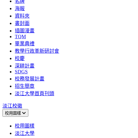
名牌
海報
資料夾
書封面
插圖漫畫
TQM
畢業典禮
教學行政革新研討會
校慶
深耕計畫
SDGS
校務發展計畫
招生簡章
淡江大學首頁刊頭
淡江校徽
校用圖樣
校用圖樣
淡江大學