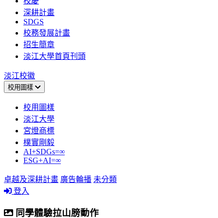
校慶
深耕計畫
SDGS
校務發展計畫
招生簡章
淡江大學首頁刊頭
淡江校徽
校用圖樣
校用圖樣
淡江大學
宮燈商標
樸實剛毅
AI+SDGs=∞
ESG+AI=∞
卓越及深耕計畫
廣告輪播
未分類
登入
同學體驗拉山膀動作