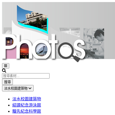
Open
sidebar
Search
搜尋
淡水校園建築物
淡水校園建築物
紹謨紀念游泳館
騮先紀念科學館