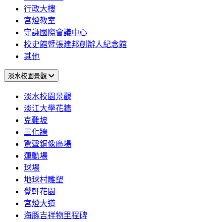
行政大樓
宮燈教室
守謙國際會議中心
校史館暨張建邦創辦人紀念館
其他
淡水校園景觀
淡水校園景觀
淡江大學花牆
克難坡
三化牆
驚聲銅像廣場
運動場
球場
地球村雕塑
覺軒花園
宮燈大道
海豚吉祥物里程碑