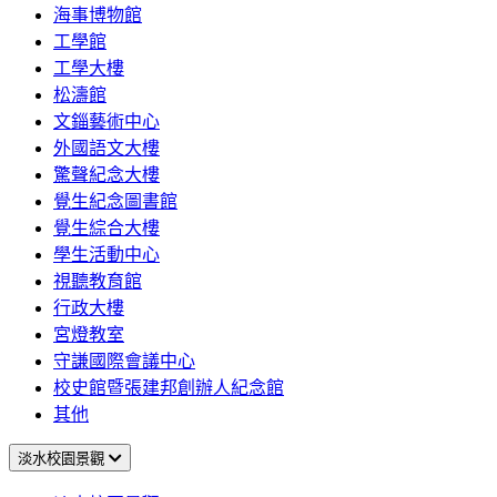
海事博物館
工學館
工學大樓
松濤館
文錙藝術中心
外國語文大樓
驚聲紀念大樓
覺生紀念圖書館
覺生綜合大樓
學生活動中心
視聽教育館
行政大樓
宮燈教室
守謙國際會議中心
校史館暨張建邦創辦人紀念館
其他
淡水校園景觀