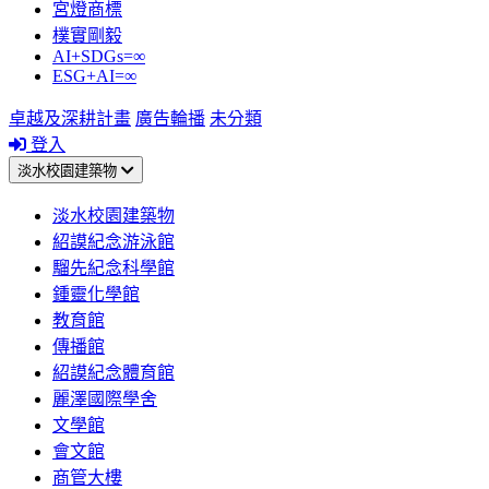
宮燈商標
樸實剛毅
AI+SDGs=∞
ESG+AI=∞
卓越及深耕計畫
廣告輪播
未分類
登入
淡水校園建築物
淡水校園建築物
紹謨紀念游泳館
騮先紀念科學館
鍾靈化學館
教育館
傳播館
紹謨紀念體育館
麗澤國際學舍
文學館
會文館
商管大樓