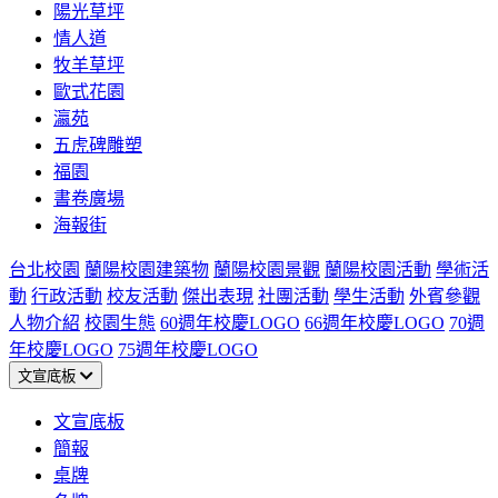
陽光草坪
情人道
牧羊草坪
歐式花園
瀛苑
五虎碑雕塑
福園
書卷廣場
海報街
台北校園
蘭陽校園建築物
蘭陽校園景觀
蘭陽校園活動
學術活
動
行政活動
校友活動
傑出表現
社團活動
學生活動
外賓參觀
人物介紹
校園生態
60週年校慶LOGO
66週年校慶LOGO
70週
年校慶LOGO
75週年校慶LOGO
文宣底板
文宣底板
簡報
桌牌