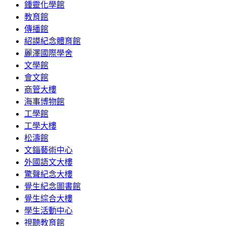
鍾靈化學館
教育館
傳播館
紹謨紀念體育館
麗澤國際學舍
文學館
會文館
商管大樓
海事博物館
工學館
工學大樓
松濤館
文錙藝術中心
外國語文大樓
驚聲紀念大樓
覺生紀念圖書館
覺生綜合大樓
學生活動中心
視聽教育館