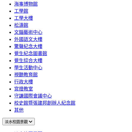
海事博物館
工學館
工學大樓
松濤館
文錙藝術中心
外國語文大樓
驚聲紀念大樓
覺生紀念圖書館
覺生綜合大樓
學生活動中心
視聽教育館
行政大樓
宮燈教室
守謙國際會議中心
校史館暨張建邦創辦人紀念館
其他
淡水校園景觀