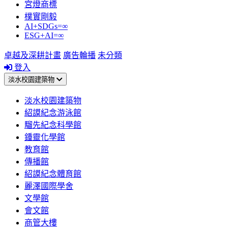
宮燈商標
樸實剛毅
AI+SDGs=∞
ESG+AI=∞
卓越及深耕計畫
廣告輪播
未分類
登入
淡水校園建築物
淡水校園建築物
紹謨紀念游泳館
騮先紀念科學館
鍾靈化學館
教育館
傳播館
紹謨紀念體育館
麗澤國際學舍
文學館
會文館
商管大樓