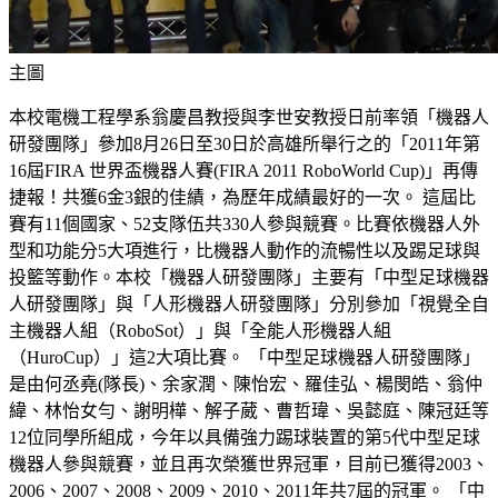
主圖
本校電機工程學系翁慶昌教授與李世安教授日前率領「機器人
研發團隊」參加8月26日至30日於高雄所舉行之的「2011年第
16屆FIRA 世界盃機器人賽(FIRA 2011 RoboWorld Cup)」再傳
捷報！共獲6金3銀的佳績，為歷年成績最好的一次。 這屆比
賽有11個國家、52支隊伍共330人參與競賽。比賽依機器人外
型和功能分5大項進行，比機器人動作的流暢性以及踢足球與
投籃等動作。本校「機器人研發團隊」主要有「中型足球機器
人研發團隊」與「人形機器人研發團隊」分別參加「視覺全自
主機器人組（RoboSot）」與「全能人形機器人組
（HuroCup）」這2大項比賽。 「中型足球機器人研發團隊」
是由何丞堯(隊長)、余家潤、陳怡宏、羅佳弘、楊閔皓、翁仲
緯、林怡女勻、謝明樺、解子葳、曹哲瑋、吳懿庭、陳冠廷等
12位同學所組成，今年以具備強力踢球裝置的第5代中型足球
機器人參與競賽，並且再次榮獲世界冠軍，目前已獲得2003、
2006、2007、2008、2009、2010、2011年共7屆的冠軍。 「中