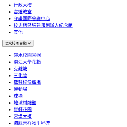
行政大樓
宮燈教室
守謙國際會議中心
校史館暨張建邦創辦人紀念館
其他
淡水校園景觀
淡水校園景觀
淡江大學花牆
克難坡
三化牆
驚聲銅像廣場
運動場
球場
地球村雕塑
覺軒花園
宮燈大道
海豚吉祥物里程碑