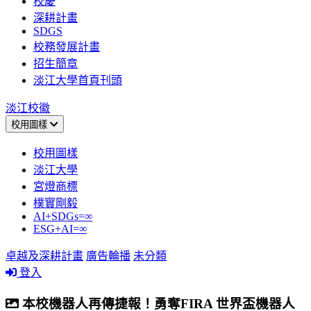
校慶
深耕計畫
SDGS
校務發展計畫
招生簡章
淡江大學首頁刊頭
淡江校徽
校用圖樣
校用圖樣
淡江大學
宮燈商標
樸實剛毅
AI+SDGs=∞
ESG+AI=∞
卓越及深耕計畫
廣告輪播
未分類
登入
本校機器人再傳捷報！勇奪FIRA 世界盃機器人