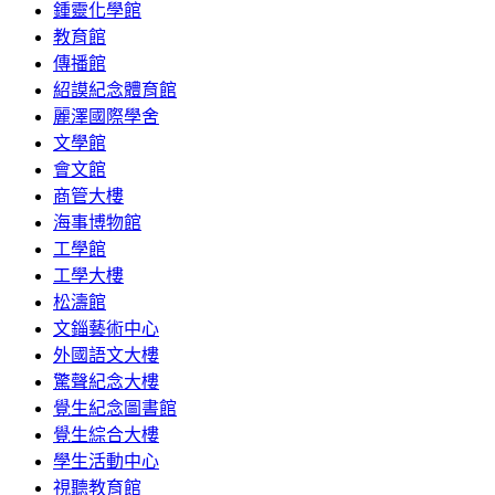
鍾靈化學館
教育館
傳播館
紹謨紀念體育館
麗澤國際學舍
文學館
會文館
商管大樓
海事博物館
工學館
工學大樓
松濤館
文錙藝術中心
外國語文大樓
驚聲紀念大樓
覺生紀念圖書館
覺生綜合大樓
學生活動中心
視聽教育館