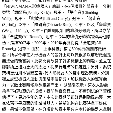
組成，今年是以「上銀科技」補助團隊所設計的
「HIWINMAN人形機器人」應戰，在8個項目的競賽中，分別
榮獲「罰踢賽(Penalty Kick)」冠軍、「攀岩賽(Climbing
Wall)」冠軍、「爬坡賽(Lift and Carry)」冠軍、「競走賽
(Sprint)」亞軍、「障礙賽(Obstacle Run)」亞軍、以及「舉重賽
(Weight Lifting)」亞軍。由於8個項目的總積分最高，所以亦榮
獲「全能賽(All Round)」冠軍。今年的總積分遠遠超過其他隊
伍，是繼2007年、2009年、2010年再度衛冕「全能賽(All
Round)」冠軍。 由於「上銀科技」補助500萬元讓團隊做研
發，所以今年在人形機器人的設計上可以做很多以前想做但是
無法做的新嘗試。此次比賽改良了許多機構上的問題，並且在
腳部換上扭力更大的馬達，提高行走時的穩定性；另外，系統
架構更沿用本實驗室第7代人形機器人的雙處理器架構，分別
獨立處理機器人運動與策略兩個部分，加快機器人的運算能
力，以致比賽時候能夠脫穎而出。 胡越陽表示，這次人形能
夠拿下4冠3亞的好成績，賽前熬夜寫程式、不斷測試的辛苦都
值得了。異於往年的是，本次比賽期間正好遇到颱風來襲，大
家依舊不畏風雨的測試機器人，希望能夠在比賽時拿下好成
績，果然不負眾望，在分項爬坡賽中更只有本校的機器人拿到