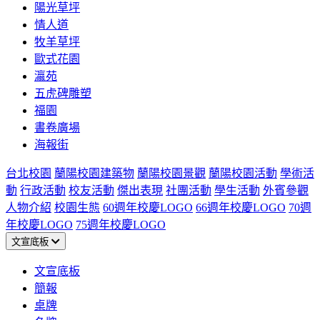
陽光草坪
情人道
牧羊草坪
歐式花園
瀛苑
五虎碑雕塑
福園
書卷廣場
海報街
台北校園
蘭陽校園建築物
蘭陽校園景觀
蘭陽校園活動
學術活
動
行政活動
校友活動
傑出表現
社團活動
學生活動
外賓參觀
人物介紹
校園生態
60週年校慶LOGO
66週年校慶LOGO
70週
年校慶LOGO
75週年校慶LOGO
文宣底板
文宣底板
簡報
桌牌