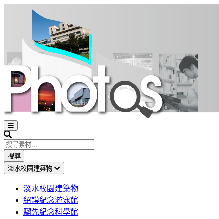
Open
sidebar
Search
搜尋
淡水校園建築物
淡水校園建築物
紹謨紀念游泳館
騮先紀念科學館