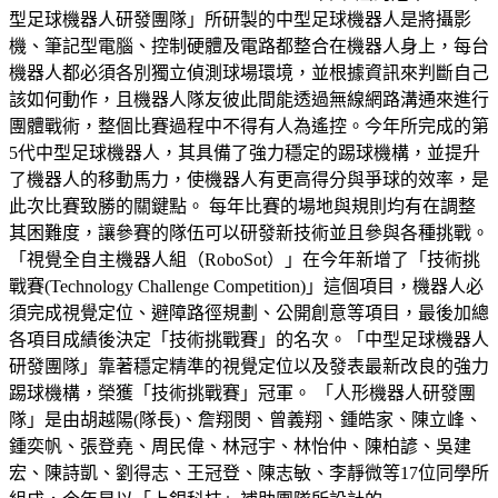
型足球機器人研發團隊」所研製的中型足球機器人是將攝影
機、筆記型電腦、控制硬體及電路都整合在機器人身上，每台
機器人都必須各別獨立偵測球場環境，並根據資訊來判斷自己
該如何動作，且機器人隊友彼此間能透過無線網路溝通來進行
團體戰術，整個比賽過程中不得有人為遙控。今年所完成的第
5代中型足球機器人，其具備了強力穩定的踢球機構，並提升
了機器人的移動馬力，使機器人有更高得分與爭球的效率，是
此次比賽致勝的關鍵點。 每年比賽的場地與規則均有在調整
其困難度，讓參賽的隊伍可以研發新技術並且參與各種挑戰。
「視覺全自主機器人組（RoboSot）」在今年新增了「技術挑
戰賽(Technology Challenge Competition)」這個項目，機器人必
須完成視覺定位、避障路徑規劃、公開創意等項目，最後加總
各項目成績後決定「技術挑戰賽」的名次。「中型足球機器人
研發團隊」靠著穩定精準的視覺定位以及發表最新改良的強力
踢球機構，榮獲「技術挑戰賽」冠軍。 「人形機器人研發團
隊」是由胡越陽(隊長)、詹翔閔、曾義翔、鍾皓家、陳立峰、
鍾奕帆、張登堯、周民偉、林冠宇、林怡仲、陳柏諺、吳建
宏、陳詩凱、劉得志、王冠登、陳志敏、李靜微等17位同學所