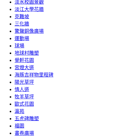
淡水校園景觀
淡江大學花牆
克難坡
三化牆
驚聲銅像廣場
運動場
球場
地球村雕塑
覺軒花園
宮燈大道
海豚吉祥物里程碑
陽光草坪
情人道
牧羊草坪
歐式花園
瀛苑
五虎碑雕塑
福園
書卷廣場