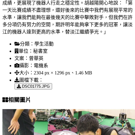
成績，更展現了機器人行走之穩定性。胡越陽開心地說：「第
一天比賽成績不盡理想，還好後來的比賽中我們有展現平常的
水準，讓我們能夠在最後幾天的比賽中擊敗對手，但我們在許
多分項仍有努力的空間，期許明年能夠拿下更多的冠軍，讓淡
江的機器人達到更高的水準，替淡江繼續爭光。」
分類：
學生活動
單位：
秘書室
文案：
曾華英
攝影：
電機系
大小：
2304 px × 1296 px、1.46 MB
圖檔下載：
DSC01775.JPG
相關圖片