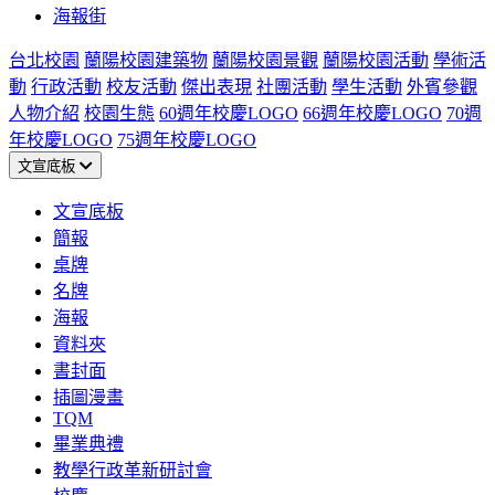
海報街
台北校園
蘭陽校園建築物
蘭陽校園景觀
蘭陽校園活動
學術活
動
行政活動
校友活動
傑出表現
社團活動
學生活動
外賓參觀
人物介紹
校園生態
60週年校慶LOGO
66週年校慶LOGO
70週
年校慶LOGO
75週年校慶LOGO
文宣底板
文宣底板
簡報
桌牌
名牌
海報
資料夾
書封面
插圖漫畫
TQM
畢業典禮
教學行政革新研討會