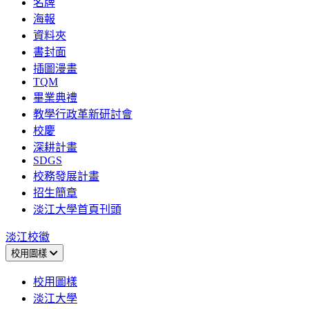
名牌
海報
資料夾
書封面
插圖漫畫
TQM
畢業典禮
教學行政革新研討會
校慶
深耕計畫
SDGS
校務發展計畫
招生簡章
淡江大學首頁刊頭
淡江校徽
校用圖樣
校用圖樣
淡江大學