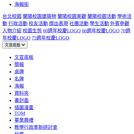
海報街
台北校園
蘭陽校園建築物
蘭陽校園景觀
蘭陽校園活動
學術活
動
行政活動
校友活動
傑出表現
社團活動
學生活動
外賓參觀
人物介紹
校園生態
60週年校慶LOGO
66週年校慶LOGO
70週
年校慶LOGO
75週年校慶LOGO
文宣底板
文宣底板
簡報
桌牌
名牌
海報
資料夾
書封面
插圖漫畫
TQM
畢業典禮
教學行政革新研討會