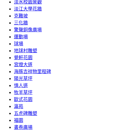
淡水校園景觀
淡江大學花牆
克難坡
三化牆
驚聲銅像廣場
運動場
球場
地球村雕塑
覺軒花園
宮燈大道
海豚吉祥物里程碑
陽光草坪
情人道
牧羊草坪
歐式花園
瀛苑
五虎碑雕塑
福園
書卷廣場