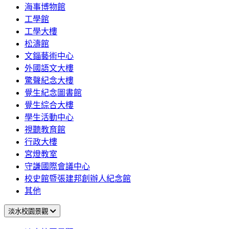
海事博物館
工學館
工學大樓
松濤館
文錙藝術中心
外國語文大樓
驚聲紀念大樓
覺生紀念圖書館
覺生綜合大樓
學生活動中心
視聽教育館
行政大樓
宮燈教室
守謙國際會議中心
校史館暨張建邦創辦人紀念館
其他
淡水校園景觀