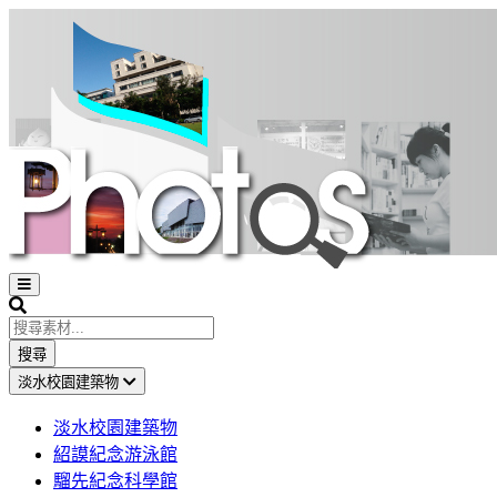
Open
sidebar
Search
搜尋
淡水校園建築物
淡水校園建築物
紹謨紀念游泳館
騮先紀念科學館