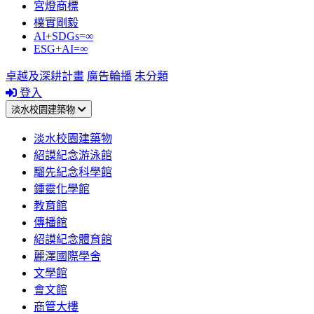
宮燈商標
樸實剛毅
AI+SDGs=∞
ESG+AI=∞
卓越及深耕計畫
廣告輪播
未分類
登入
淡水校園建築物
淡水校園建築物
紹謨紀念游泳館
騮先紀念科學館
鍾靈化學館
教育館
傳播館
紹謨紀念體育館
麗澤國際學舍
文學館
會文館
商管大樓