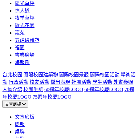
陽光草坪
情人道
牧羊草坪
歐式花園
瀛苑
五虎碑雕塑
福園
書卷廣場
海報街
台北校園
蘭陽校園建築物
蘭陽校園景觀
蘭陽校園活動
學術活
動
行政活動
校友活動
傑出表現
社團活動
學生活動
外賓參觀
人物介紹
校園生態
60週年校慶LOGO
66週年校慶LOGO
70週
年校慶LOGO
75週年校慶LOGO
文宣底板
文宣底板
簡報
桌牌