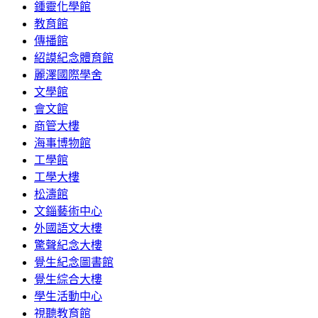
鍾靈化學館
教育館
傳播館
紹謨紀念體育館
麗澤國際學舍
文學館
會文館
商管大樓
海事博物館
工學館
工學大樓
松濤館
文錙藝術中心
外國語文大樓
驚聲紀念大樓
覺生紀念圖書館
覺生綜合大樓
學生活動中心
視聽教育館