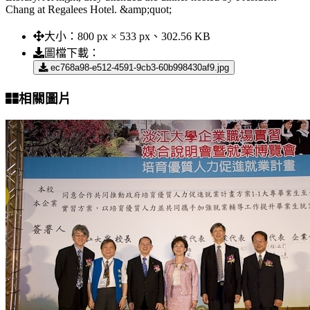
Chang at Regalees Hotel. &amp;quot;
大小：
800 px × 533 px、302.56 KB
圖檔下載：
ec768a98-e512-4591-9cb3-60b998430af9.jpg
相關圖片