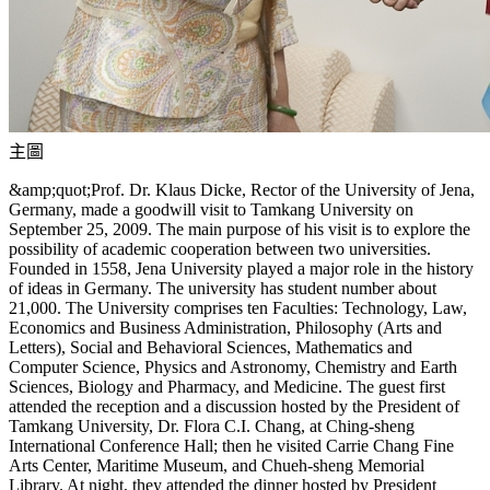
主圖
&amp;quot;Prof. Dr. Klaus Dicke, Rector of the University of Jena,
Germany, made a goodwill visit to Tamkang University on
September 25, 2009. The main purpose of his visit is to explore the
possibility of academic cooperation between two universities.
Founded in 1558, Jena University played a major role in the history
of ideas in Germany. The university has student number about
21,000. The University comprises ten Faculties: Technology, Law,
Economics and Business Administration, Philosophy (Arts and
Letters), Social and Behavioral Sciences, Mathematics and
Computer Science, Physics and Astronomy, Chemistry and Earth
Sciences, Biology and Pharmacy, and Medicine. The guest first
attended the reception and a discussion hosted by the President of
Tamkang University, Dr. Flora C.I. Chang, at Ching-sheng
International Conference Hall; then he visited Carrie Chang Fine
Arts Center, Maritime Museum, and Chueh-sheng Memorial
Library. At night, they attended the dinner hosted by President