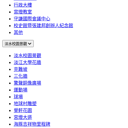
行政大樓
宮燈教室
守謙國際會議中心
校史館暨張建邦創辦人紀念館
其他
淡水校園景觀
淡水校園景觀
淡江大學花牆
克難坡
三化牆
驚聲銅像廣場
運動場
球場
地球村雕塑
覺軒花園
宮燈大道
海豚吉祥物里程碑