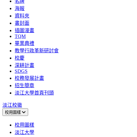
名牌
海報
資料夾
書封面
插圖漫畫
TQM
畢業典禮
教學行政革新研討會
校慶
深耕計畫
SDGS
校務發展計畫
招生簡章
淡江大學首頁刊頭
淡江校徽
校用圖樣
校用圖樣
淡江大學