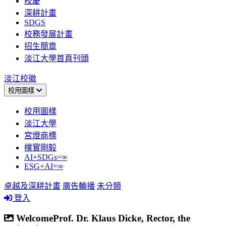
校慶
深耕計畫
SDGS
校務發展計畫
招生簡章
淡江大學首頁刊頭
淡江校徽
校用圖樣
校用圖樣
淡江大學
宮燈商標
樸實剛毅
AI+SDGs=∞
ESG+AI=∞
卓越及深耕計畫
廣告輪播
未分類
登入
WelcomeProf. Dr. Klaus Dicke, Rector, the