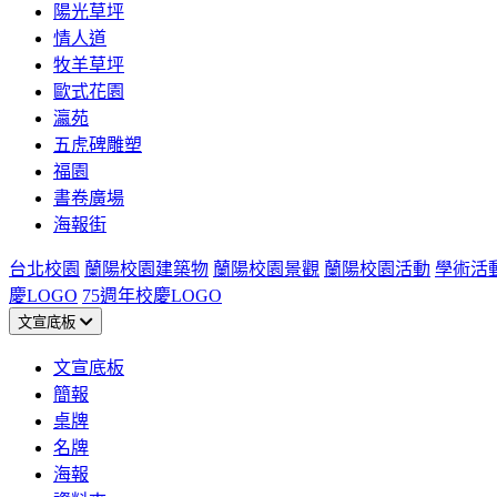
陽光草坪
情人道
牧羊草坪
歐式花園
瀛苑
五虎碑雕塑
福園
書卷廣場
海報街
台北校園
蘭陽校園建築物
蘭陽校園景觀
蘭陽校園活動
學術活
慶LOGO
75週年校慶LOGO
文宣底板
文宣底板
簡報
桌牌
名牌
海報