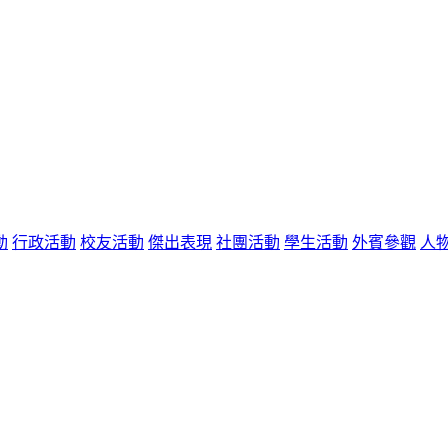
動
行政活動
校友活動
傑出表現
社團活動
學生活動
外賓參觀
人