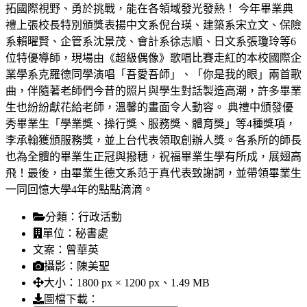
拓國際視野、勇於挑戰，能在各領域發光發熱！ 今年畢業典
禮上張校長特別頒獎表揚中文系倪台瑛、建築系宋立文、保險
系賴曜賢、企管系沈景茂、會計系徐志順、日文系張瓊玲等6
位特優導師，現場由《超級偶像》歌唱比賽走紅的本校國際企
業學系克羅德同學演唱「吾愛吾師」、「你是我的眼」兩首歌
曲，伴隨著老師們今昔的照片與學生對話製造高潮，許多畢業
生也紛紛獻花給老師，溫馨的畫面令人動容。 典禮中頒發優
秀畢業生「學業獎、操行獎、服務獎、體育獎」等4種獎項，
李承翰獲頒服務獎，並上台代表領取創辦人獎。各系所的師長
也為全體的畢業生正冠與撥穗，祝福畢業生學有所成，展翅高
飛！最後，由畢業生德文系范于真代表致謝詞，並帶領畢業生
一同回憶大學4年的點點滴滴。
分類：
行政活動
單位：
秘書處
文案：
曾華英
攝影：
陳美聖
大小：
1800 px × 1200 px、1.49 MB
圖檔下載：