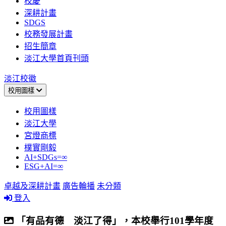
校慶
深耕計畫
SDGS
校務發展計畫
招生簡章
淡江大學首頁刊頭
淡江校徽
校用圖樣
校用圖樣
淡江大學
宮燈商標
樸實剛毅
AI+SDGs=∞
ESG+AI=∞
卓越及深耕計畫
廣告輪播
未分類
登入
「有品有德 淡江了得」，本校舉行101學年度