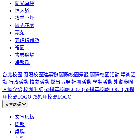
陽光草坪
情人道
牧羊草坪
歐式花園
瀛苑
五虎碑雕塑
福園
書卷廣場
海報街
台北校園
蘭陽校園建築物
蘭陽校園景觀
蘭陽校園活動
學術活
動
行政活動
校友活動
傑出表現
社團活動
學生活動
外賓參觀
人物介紹
校園生態
60週年校慶LOGO
66週年校慶LOGO
70週
年校慶LOGO
75週年校慶LOGO
文宣底板
文宣底板
簡報
桌牌