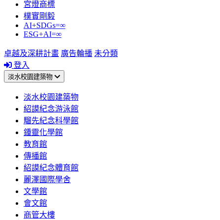
宮燈商標
樸實剛毅
AI+SDGs=∞
ESG+AI=∞
卓越及深耕計畫
廣告輪播
未分類
登入
淡水校園建築物
淡水校園建築物
紹謨紀念游泳館
騮先紀念科學館
鍾靈化學館
教育館
傳播館
紹謨紀念體育館
麗澤國際學舍
文學館
會文館
商管大樓