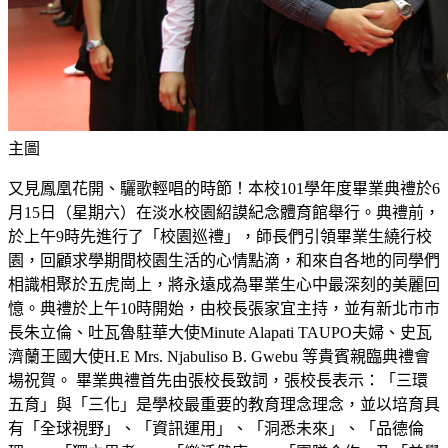
主圖
又見鳳凰花開、驪歌輕唱的時節！本校101學年度畢業典禮於6
月15日（星期六）在淡水校園紹謨紀念體育館舉行。典禮前，
於上午9時先進行了「校園巡禮」，師長們引領畢業生繞行校
園，回顧求學期間校園生活的心情點滴，和來自各地的同學們
相識相聚於五虎崗上，將永遠成為畢業生心中最深刻的美麗回
憶。典禮於上午10時開始，由校長張家宜主持，並有新北市市
長朱立倫、吐瓦魯駐華大使Minute Alapati TAUPO夫婦、史瓦
濟蘭王國大使H.E Mrs. Njabuliso B. Gwebu 等貴賓親臨典禮會
場祝賀。 畢業典禮首先由張校長致詞，張校長表示：「三環
五育」與「三化」是學校最重要的教育理念理念，並以培育具
有「全球視野」、「資訊運用」、「洞悉未來」、「品德倫