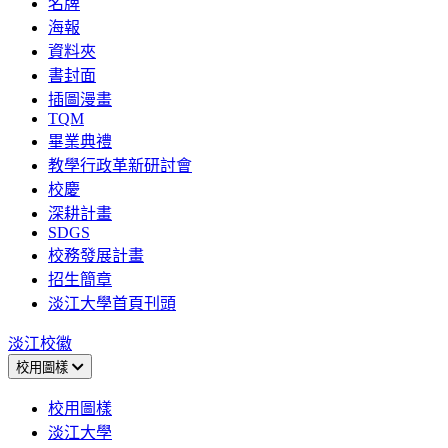
名牌
海報
資料夾
書封面
插圖漫畫
TQM
畢業典禮
教學行政革新研討會
校慶
深耕計畫
SDGS
校務發展計畫
招生簡章
淡江大學首頁刊頭
淡江校徽
校用圖樣
校用圖樣
淡江大學