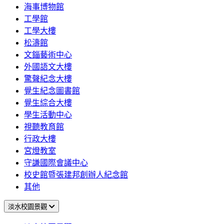
海事博物館
工學館
工學大樓
松濤館
文錙藝術中心
外國語文大樓
驚聲紀念大樓
覺生紀念圖書館
覺生綜合大樓
學生活動中心
視聽教育館
行政大樓
宮燈教室
守謙國際會議中心
校史館暨張建邦創辦人紀念館
其他
淡水校園景觀