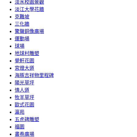
淡水校園景觀
淡江大學花牆
克難坡
三化牆
驚聲銅像廣場
運動場
球場
地球村雕塑
覺軒花園
宮燈大道
海豚吉祥物里程碑
陽光草坪
情人道
牧羊草坪
歐式花園
瀛苑
五虎碑雕塑
福園
書卷廣場