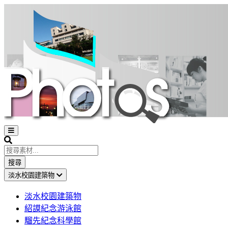
Open
sidebar
Search
搜尋
淡水校園建築物
淡水校園建築物
紹謨紀念游泳館
騮先紀念科學館