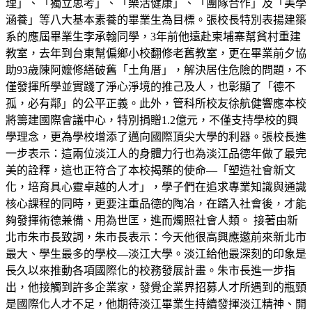
理」、「獨立思考」、「樂活健康」、「團隊合作」及「美學
涵養」等八大基本素養的畢業生為目標。張校長特別表揚建築
系的應屆畢業生李承翰同學，3年前他遠赴柬埔寨幫貧村重建
教室，去年到台東幫偏鄉小校翻修老舊教室，更在畢業前夕協
助93歲陳阿嬤修繕破舊「土角厝」，解決居住危險的問題，不
僅發揮所學並實踐了淨心淨境的推己及人，也彰顯了「德不
孤，必有鄰」的公平正義。此外，管科所校友徐航健響應本校
將籌建國際會議中心，特別捐贈1.2億元，不僅支持學校的興
學理念，更為學校增添了邁向國際頂尖大學的利器。張校長進
一步表示：這兩位淡江人的身體力行也為淡江品德年做了最完
美的詮釋，這也正符合了本校揭櫫的使命—「塑造社會新文
化，培育具心靈卓越的人才」，學子們在追求專業知識與通識
核心課程的同時，更要注重品德的陶冶，在踏入社會後，才能
夠發揮術德兼備、用為世匡，進而燭照社會人類。 接著由新
北市朱市長致詞，朱市長表示：今天他很高興應邀前來新北市
最大、學生最多的學校—淡江大學。淡江給他最深刻的印象是
長久以來推動各項國際化的校務發展計畫。朱市長進一步指
出，他接觸到許多企業家，發覺企業界招募人才所遇到的瓶頸
是國際化人才不足，他期待淡江畢業生持續發揮淡江精神、開