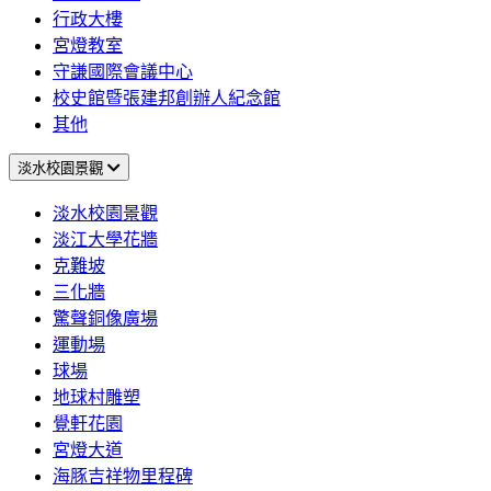
行政大樓
宮燈教室
守謙國際會議中心
校史館暨張建邦創辦人紀念館
其他
淡水校園景觀
淡水校園景觀
淡江大學花牆
克難坡
三化牆
驚聲銅像廣場
運動場
球場
地球村雕塑
覺軒花園
宮燈大道
海豚吉祥物里程碑