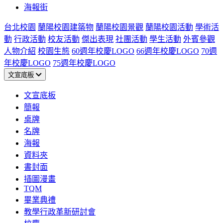
海報街
台北校園
蘭陽校園建築物
蘭陽校園景觀
蘭陽校園活動
學術活
動
行政活動
校友活動
傑出表現
社團活動
學生活動
外賓參觀
人物介紹
校園生態
60週年校慶LOGO
66週年校慶LOGO
70週
年校慶LOGO
75週年校慶LOGO
文宣底板
文宣底板
簡報
桌牌
名牌
海報
資料夾
書封面
插圖漫畫
TQM
畢業典禮
教學行政革新研討會