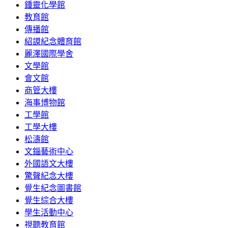
鍾靈化學館
教育館
傳播館
紹謨紀念體育館
麗澤國際學舍
文學館
會文館
商管大樓
海事博物館
工學館
工學大樓
松濤館
文錙藝術中心
外國語文大樓
驚聲紀念大樓
覺生紀念圖書館
覺生綜合大樓
學生活動中心
視聽教育館