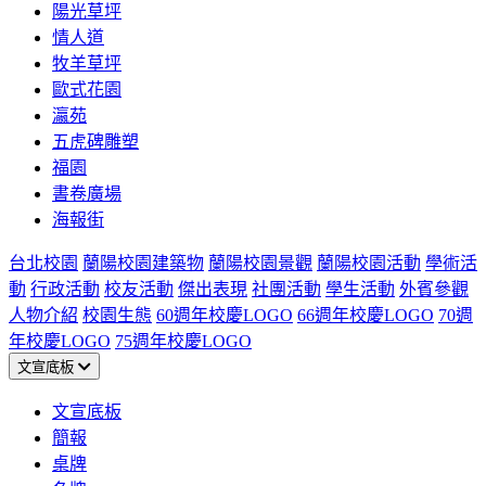
陽光草坪
情人道
牧羊草坪
歐式花園
瀛苑
五虎碑雕塑
福園
書卷廣場
海報街
台北校園
蘭陽校園建築物
蘭陽校園景觀
蘭陽校園活動
學術活
動
行政活動
校友活動
傑出表現
社團活動
學生活動
外賓參觀
人物介紹
校園生態
60週年校慶LOGO
66週年校慶LOGO
70週
年校慶LOGO
75週年校慶LOGO
文宣底板
文宣底板
簡報
桌牌