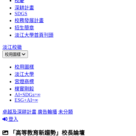
校慶
深耕計畫
SDGS
校務發展計畫
招生簡章
淡江大學首頁刊頭
淡江校徽
校用圖樣
校用圖樣
淡江大學
宮燈商標
樸實剛毅
AI+SDGs=∞
ESG+AI=∞
卓越及深耕計畫
廣告輪播
未分類
登入
「高等教育新趨勢」校長論壇