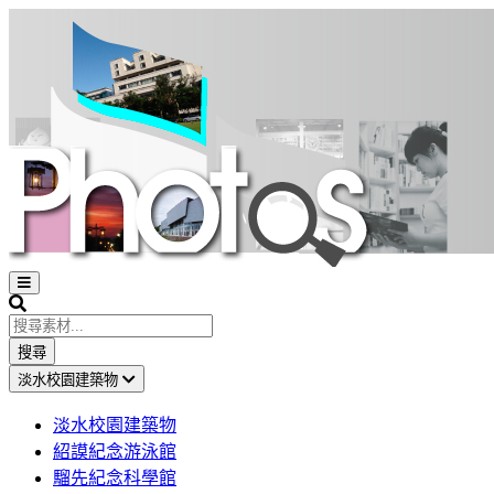
Open
sidebar
Search
搜尋
淡水校園建築物
淡水校園建築物
紹謨紀念游泳館
騮先紀念科學館