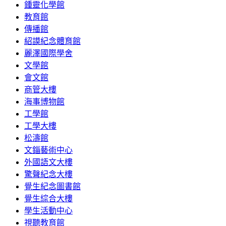
鍾靈化學館
教育館
傳播館
紹謨紀念體育館
麗澤國際學舍
文學館
會文館
商管大樓
海事博物館
工學館
工學大樓
松濤館
文錙藝術中心
外國語文大樓
驚聲紀念大樓
覺生紀念圖書館
覺生綜合大樓
學生活動中心
視聽教育館