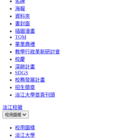
名牌
海報
資料夾
書封面
插圖漫畫
TQM
畢業典禮
教學行政革新研討會
校慶
深耕計畫
SDGS
校務發展計畫
招生簡章
淡江大學首頁刊頭
淡江校徽
校用圖樣
校用圖樣
淡江大學