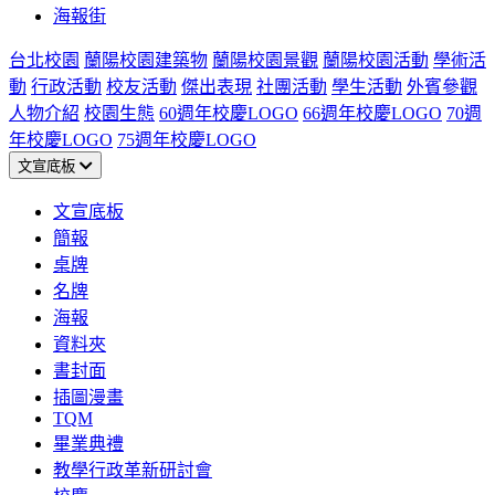
海報街
台北校園
蘭陽校園建築物
蘭陽校園景觀
蘭陽校園活動
學術活
動
行政活動
校友活動
傑出表現
社團活動
學生活動
外賓參觀
人物介紹
校園生態
60週年校慶LOGO
66週年校慶LOGO
70週
年校慶LOGO
75週年校慶LOGO
文宣底板
文宣底板
簡報
桌牌
名牌
海報
資料夾
書封面
插圖漫畫
TQM
畢業典禮
教學行政革新研討會