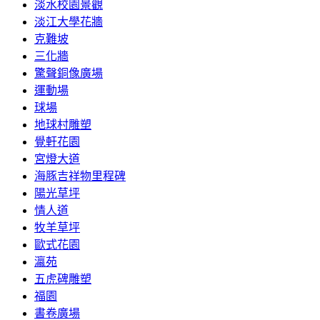
淡水校園景觀
淡江大學花牆
克難坡
三化牆
驚聲銅像廣場
運動場
球場
地球村雕塑
覺軒花園
宮燈大道
海豚吉祥物里程碑
陽光草坪
情人道
牧羊草坪
歐式花園
瀛苑
五虎碑雕塑
福園
書卷廣場