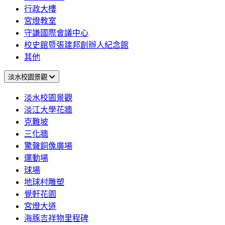
行政大樓
宮燈教室
守謙國際會議中心
校史館暨張建邦創辦人紀念館
其他
淡水校園景觀
淡水校園景觀
淡江大學花牆
克難坡
三化牆
驚聲銅像廣場
運動場
球場
地球村雕塑
覺軒花園
宮燈大道
海豚吉祥物里程碑