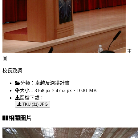
主
圖
校長致詞
分類：
卓越及深耕計畫
大小：
3168 px × 4752 px、10.81 MB
圖檔下載：
TKU (31).JPG
相關圖片