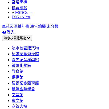
宮燈商標
樸實剛毅
AI+SDGs=∞
ESG+AI=∞
卓越及深耕計畫
廣告輪播
未分類
登入
淡水校園建築物
淡水校園建築物
紹謨紀念游泳館
騮先紀念科學館
鍾靈化學館
教育館
傳播館
紹謨紀念體育館
麗澤國際學舍
文學館
會文館
商管大樓