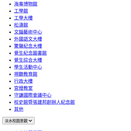
海事博物館
工學館
工學大樓
松濤館
文錙藝術中心
外國語文大樓
驚聲紀念大樓
覺生紀念圖書館
覺生綜合大樓
學生活動中心
視聽教育館
行政大樓
宮燈教室
守謙國際會議中心
校史館暨張建邦創辦人紀念館
其他
淡水校園景觀