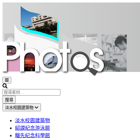
Open
sidebar
Search
搜尋
淡水校園建築物
淡水校園建築物
紹謨紀念游泳館
騮先紀念科學館