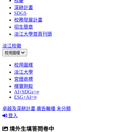
校慶
深耕計畫
SDGS
校務發展計畫
招生簡章
淡江大學首頁刊頭
淡江校徽
校用圖樣
校用圖樣
淡江大學
宮燈商標
樸實剛毅
AI+SDGs=∞
ESG+AI=∞
卓越及深耕計畫
廣告輪播
未分類
登入
境外生填答問卷中