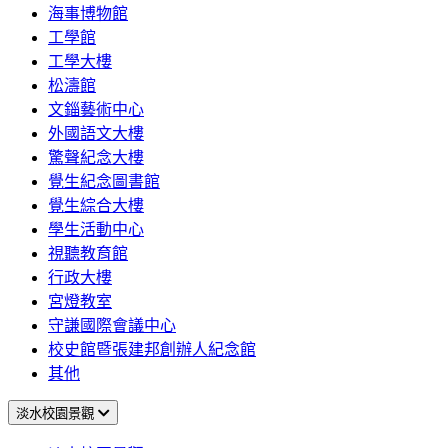
海事博物館
工學館
工學大樓
松濤館
文錙藝術中心
外國語文大樓
驚聲紀念大樓
覺生紀念圖書館
覺生綜合大樓
學生活動中心
視聽教育館
行政大樓
宮燈教室
守謙國際會議中心
校史館暨張建邦創辦人紀念館
其他
淡水校園景觀