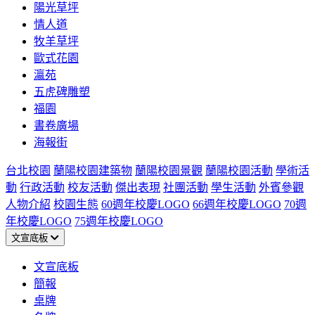
陽光草坪
情人道
牧羊草坪
歐式花園
瀛苑
五虎碑雕塑
福園
書卷廣場
海報街
台北校園
蘭陽校園建築物
蘭陽校園景觀
蘭陽校園活動
學術活
動
行政活動
校友活動
傑出表現
社團活動
學生活動
外賓參觀
人物介紹
校園生態
60週年校慶LOGO
66週年校慶LOGO
70週
年校慶LOGO
75週年校慶LOGO
文宣底板
文宣底板
簡報
桌牌