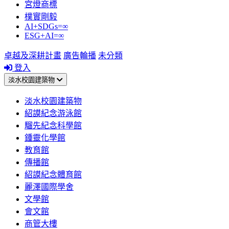
宮燈商標
樸實剛毅
AI+SDGs=∞
ESG+AI=∞
卓越及深耕計畫
廣告輪播
未分類
登入
淡水校園建築物
淡水校園建築物
紹謨紀念游泳館
騮先紀念科學館
鍾靈化學館
教育館
傳播館
紹謨紀念體育館
麗澤國際學舍
文學館
會文館
商管大樓