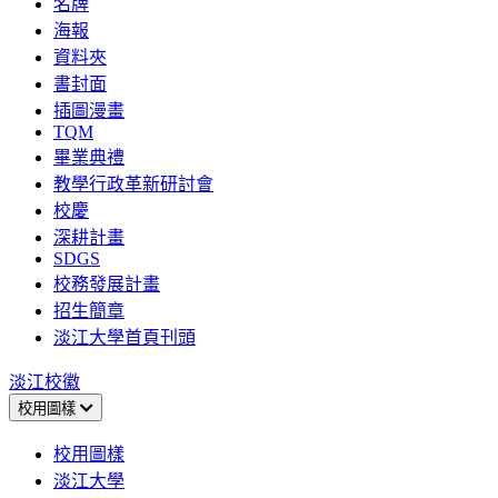
名牌
海報
資料夾
書封面
插圖漫畫
TQM
畢業典禮
教學行政革新研討會
校慶
深耕計畫
SDGS
校務發展計畫
招生簡章
淡江大學首頁刊頭
淡江校徽
校用圖樣
校用圖樣
淡江大學