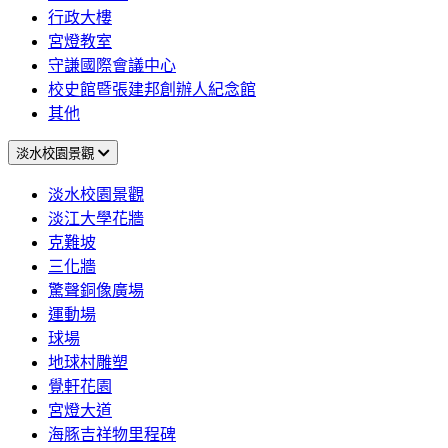
行政大樓
宮燈教室
守謙國際會議中心
校史館暨張建邦創辦人紀念館
其他
淡水校園景觀
淡水校園景觀
淡江大學花牆
克難坡
三化牆
驚聲銅像廣場
運動場
球場
地球村雕塑
覺軒花園
宮燈大道
海豚吉祥物里程碑