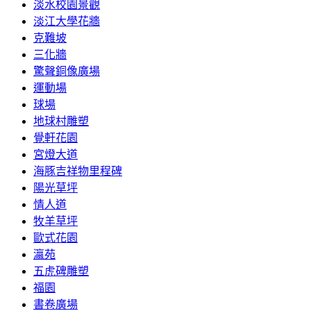
淡水校園景觀
淡江大學花牆
克難坡
三化牆
驚聲銅像廣場
運動場
球場
地球村雕塑
覺軒花園
宮燈大道
海豚吉祥物里程碑
陽光草坪
情人道
牧羊草坪
歐式花園
瀛苑
五虎碑雕塑
福園
書卷廣場