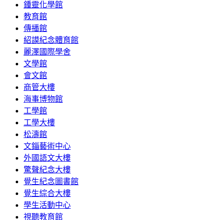
鍾靈化學館
教育館
傳播館
紹謨紀念體育館
麗澤國際學舍
文學館
會文館
商管大樓
海事博物館
工學館
工學大樓
松濤館
文錙藝術中心
外國語文大樓
驚聲紀念大樓
覺生紀念圖書館
覺生綜合大樓
學生活動中心
視聽教育館