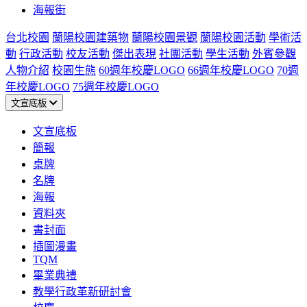
海報街
台北校園
蘭陽校園建築物
蘭陽校園景觀
蘭陽校園活動
學術活
動
行政活動
校友活動
傑出表現
社團活動
學生活動
外賓參觀
人物介紹
校園生態
60週年校慶LOGO
66週年校慶LOGO
70週
年校慶LOGO
75週年校慶LOGO
文宣底板
文宣底板
簡報
桌牌
名牌
海報
資料夾
書封面
插圖漫畫
TQM
畢業典禮
教學行政革新研討會