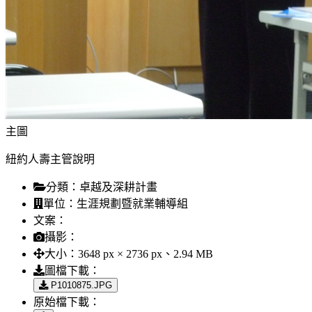
主圖
紐約人壽主管說明
分類：
卓越及深耕計畫
單位：
生涯規劃暨就業輔導組
文案：
攝影：
大小：
3648 px × 2736 px、2.94 MB
圖檔下載：
P1010875.JPG
原始檔下載：