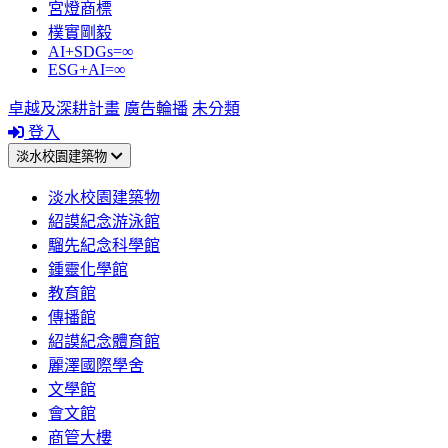
宮燈商標
樸實剛毅
AI+SDGs=∞
ESG+AI=∞
卓越及深耕計畫
廣告輪播
未分類
登入
淡水校園建築物
淡水校園建築物
紹謨紀念游泳館
騮先紀念科學館
鍾靈化學館
教育館
傳播館
紹謨紀念體育館
麗澤國際學舍
文學館
會文館
商管大樓