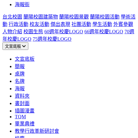
海報街
台北校園
蘭陽校園建築物
蘭陽校園景觀
蘭陽校園活動
學術活
動
行政活動
校友活動
傑出表現
社團活動
學生活動
外賓參觀
人物介紹
校園生態
60週年校慶LOGO
66週年校慶LOGO
70週
年校慶LOGO
75週年校慶LOGO
文宣底板
文宣底板
簡報
桌牌
名牌
海報
資料夾
書封面
插圖漫畫
TQM
畢業典禮
教學行政革新研討會