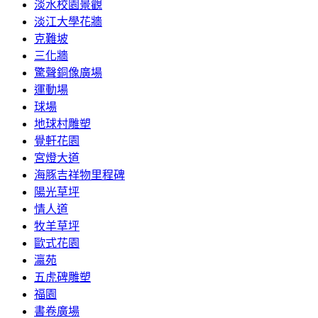
淡水校園景觀
淡江大學花牆
克難坡
三化牆
驚聲銅像廣場
運動場
球場
地球村雕塑
覺軒花園
宮燈大道
海豚吉祥物里程碑
陽光草坪
情人道
牧羊草坪
歐式花園
瀛苑
五虎碑雕塑
福園
書卷廣場