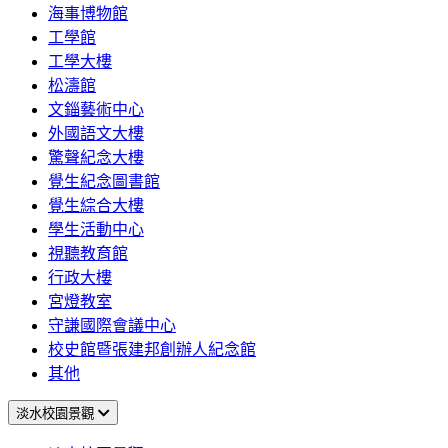
海事博物館
工學館
工學大樓
松濤館
文錙藝術中心
外國語文大樓
驚聲紀念大樓
覺生紀念圖書館
覺生綜合大樓
學生活動中心
視聽教育館
行政大樓
宮燈教室
守謙國際會議中心
校史館暨張建邦創辦人紀念館
其他
淡水校園景觀