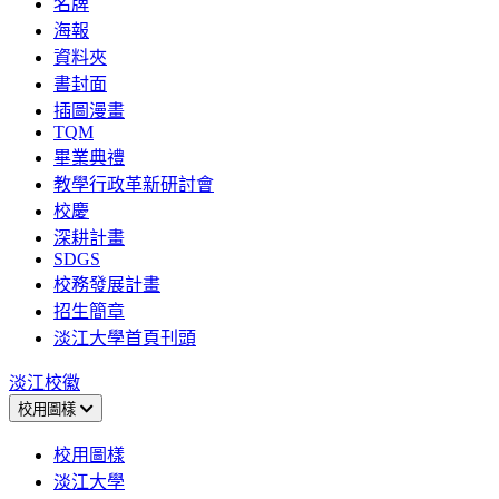
名牌
海報
資料夾
書封面
插圖漫畫
TQM
畢業典禮
教學行政革新研討會
校慶
深耕計畫
SDGS
校務發展計畫
招生簡章
淡江大學首頁刊頭
淡江校徽
校用圖樣
校用圖樣
淡江大學