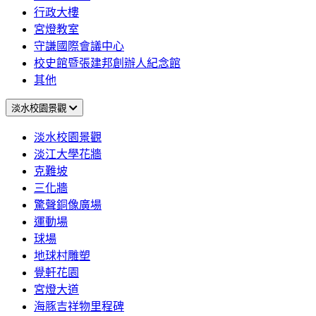
行政大樓
宮燈教室
守謙國際會議中心
校史館暨張建邦創辦人紀念館
其他
淡水校園景觀
淡水校園景觀
淡江大學花牆
克難坡
三化牆
驚聲銅像廣場
運動場
球場
地球村雕塑
覺軒花園
宮燈大道
海豚吉祥物里程碑