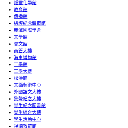
鍾靈化學館
教育館
傳播館
紹謨紀念體育館
麗澤國際學舍
文學館
會文館
商管大樓
海事博物館
工學館
工學大樓
松濤館
文錙藝術中心
外國語文大樓
驚聲紀念大樓
覺生紀念圖書館
覺生綜合大樓
學生活動中心
視聽教育館