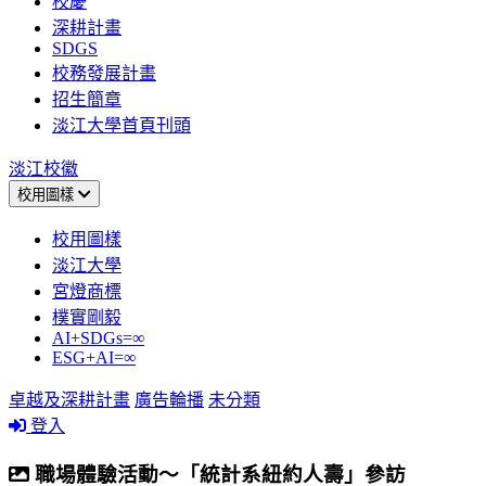
校慶
深耕計畫
SDGS
校務發展計畫
招生簡章
淡江大學首頁刊頭
淡江校徽
校用圖樣
校用圖樣
淡江大學
宮燈商標
樸實剛毅
AI+SDGs=∞
ESG+AI=∞
卓越及深耕計畫
廣告輪播
未分類
登入
職場體驗活動～「統計系紐約人壽」參訪