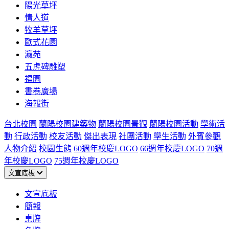
陽光草坪
情人道
牧羊草坪
歐式花園
瀛苑
五虎碑雕塑
福園
書卷廣場
海報街
台北校園
蘭陽校園建築物
蘭陽校園景觀
蘭陽校園活動
學術活
動
行政活動
校友活動
傑出表現
社團活動
學生活動
外賓參觀
人物介紹
校園生態
60週年校慶LOGO
66週年校慶LOGO
70週
年校慶LOGO
75週年校慶LOGO
文宣底板
文宣底板
簡報
桌牌