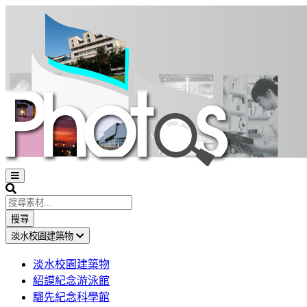
Open
sidebar
Search
搜尋
淡水校園建築物
淡水校園建築物
紹謨紀念游泳館
騮先紀念科學館