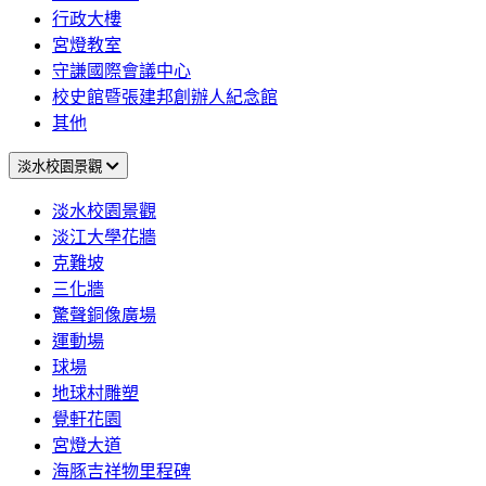
行政大樓
宮燈教室
守謙國際會議中心
校史館暨張建邦創辦人紀念館
其他
淡水校園景觀
淡水校園景觀
淡江大學花牆
克難坡
三化牆
驚聲銅像廣場
運動場
球場
地球村雕塑
覺軒花園
宮燈大道
海豚吉祥物里程碑