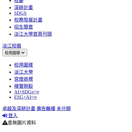
校慶
深耕計畫
SDGS
校務發展計畫
招生簡章
淡江大學首頁刊頭
淡江校徽
校用圖樣
校用圖樣
淡江大學
宮燈商標
樸實剛毅
AI+SDGs=∞
ESG+AI=∞
卓越及深耕計畫
廣告輪播
未分類
登入
查無圖片資料