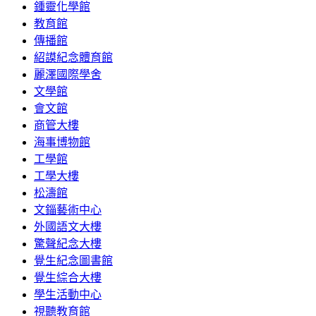
鍾靈化學館
教育館
傳播館
紹謨紀念體育館
麗澤國際學舍
文學館
會文館
商管大樓
海事博物館
工學館
工學大樓
松濤館
文錙藝術中心
外國語文大樓
驚聲紀念大樓
覺生紀念圖書館
覺生綜合大樓
學生活動中心
視聽教育館