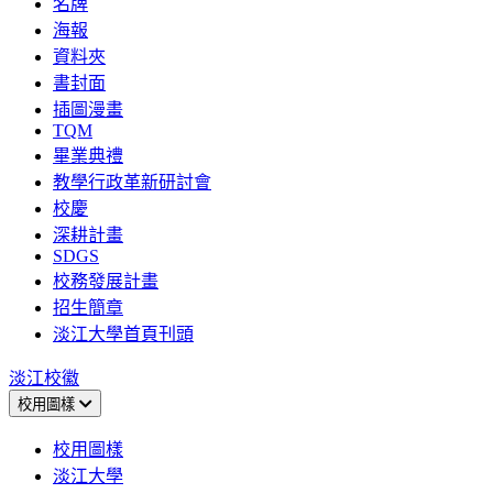
名牌
海報
資料夾
書封面
插圖漫畫
TQM
畢業典禮
教學行政革新研討會
校慶
深耕計畫
SDGS
校務發展計畫
招生簡章
淡江大學首頁刊頭
淡江校徽
校用圖樣
校用圖樣
淡江大學