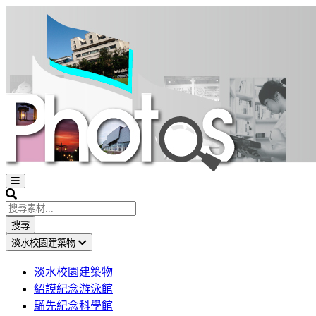
Open
sidebar
Search
搜尋
淡水校園建築物
淡水校園建築物
紹謨紀念游泳館
騮先紀念科學館