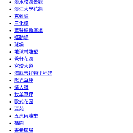
淡水校園景觀
淡江大學花牆
克難坡
三化牆
驚聲銅像廣場
運動場
球場
地球村雕塑
覺軒花園
宮燈大道
海豚吉祥物里程碑
陽光草坪
情人道
牧羊草坪
歐式花園
瀛苑
五虎碑雕塑
福園
書卷廣場