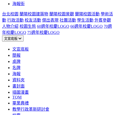
海報街
台北校園
蘭陽校園建築物
蘭陽校園景觀
蘭陽校園活動
學術活
動
行政活動
校友活動
傑出表現
社團活動
學生活動
外賓參觀
人物介紹
校園生態
60週年校慶LOGO
66週年校慶LOGO
70週
年校慶LOGO
75週年校慶LOGO
文宣底板
文宣底板
簡報
桌牌
名牌
海報
資料夾
書封面
插圖漫畫
TQM
畢業典禮
教學行政革新研討會