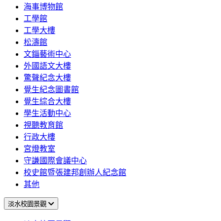
海事博物館
工學館
工學大樓
松濤館
文錙藝術中心
外國語文大樓
驚聲紀念大樓
覺生紀念圖書館
覺生綜合大樓
學生活動中心
視聽教育館
行政大樓
宮燈教室
守謙國際會議中心
校史館暨張建邦創辦人紀念館
其他
淡水校園景觀