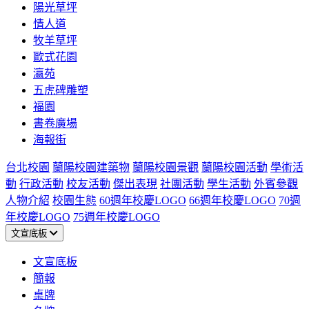
陽光草坪
情人道
牧羊草坪
歐式花園
瀛苑
五虎碑雕塑
福園
書卷廣場
海報街
台北校園
蘭陽校園建築物
蘭陽校園景觀
蘭陽校園活動
學術活
動
行政活動
校友活動
傑出表現
社團活動
學生活動
外賓參觀
人物介紹
校園生態
60週年校慶LOGO
66週年校慶LOGO
70週
年校慶LOGO
75週年校慶LOGO
文宣底板
文宣底板
簡報
桌牌