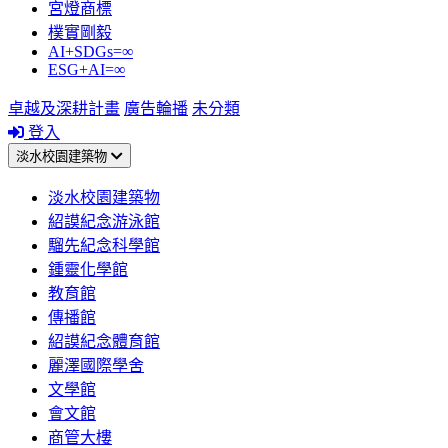
宮燈商標
樸實剛毅
AI+SDGs=∞
ESG+AI=∞
卓越及深耕計畫
廣告輪播
未分類
登入
淡水校園建築物
淡水校園建築物
紹謨紀念游泳館
騮先紀念科學館
鍾靈化學館
教育館
傳播館
紹謨紀念體育館
麗澤國際學舍
文學館
會文館
商管大樓