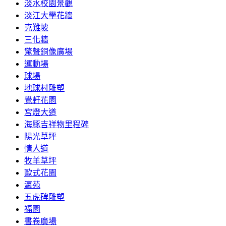
淡水校園景觀
淡江大學花牆
克難坡
三化牆
驚聲銅像廣場
運動場
球場
地球村雕塑
覺軒花園
宮燈大道
海豚吉祥物里程碑
陽光草坪
情人道
牧羊草坪
歐式花園
瀛苑
五虎碑雕塑
福園
書卷廣場