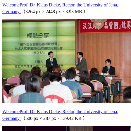
WelcomeProf. Dr. Klaus Dicke, Rector, the University of Jena,
Germany
（3264 px × 2448 px、3.93 MB ）
WelcomeProf. Dr. Klaus Dicke, Rector, the University of Jena,
Germany
（500 px × 287 px、139.42 KB ）