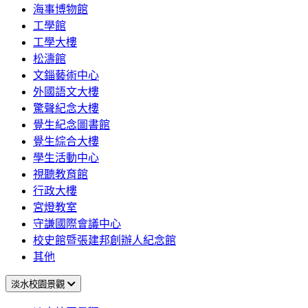
海事博物館
工學館
工學大樓
松濤館
文錙藝術中心
外國語文大樓
驚聲紀念大樓
覺生紀念圖書館
覺生綜合大樓
學生活動中心
視聽教育館
行政大樓
宮燈教室
守謙國際會議中心
校史館暨張建邦創辦人紀念館
其他
淡水校園景觀