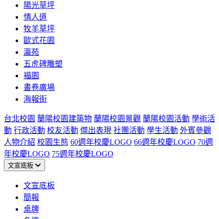
陽光草坪
情人道
牧羊草坪
歐式花園
瀛苑
五虎碑雕塑
福園
書卷廣場
海報街
台北校園
蘭陽校園建築物
蘭陽校園景觀
蘭陽校園活動
學術活
動
行政活動
校友活動
傑出表現
社團活動
學生活動
外賓參觀
人物介紹
校園生態
60週年校慶LOGO
66週年校慶LOGO
70週
年校慶LOGO
75週年校慶LOGO
文宣底板
文宣底板
簡報
桌牌