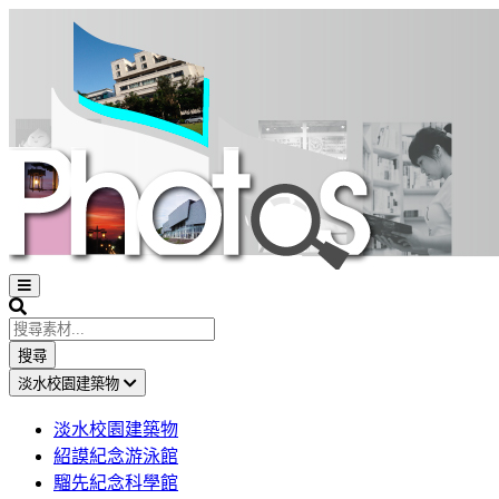
Open
sidebar
Search
搜尋
淡水校園建築物
淡水校園建築物
紹謨紀念游泳館
騮先紀念科學館