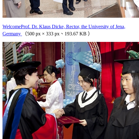
WelcomeProf. Dr. Klaus Dicke, Rector, the University of Jena,
Germany
（500 px × 333 px、193.67 KB ）