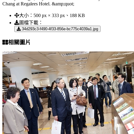
Chang at Regalees Hotel. &amp;quot;
大小：
500 px × 333 px、188 KB
圖檔下載：
34d293c3-f490-4f33-856e-bc775c4039a1.jpg
相關圖片