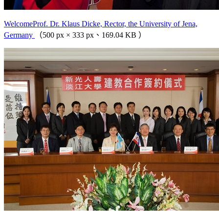
WelcomeProf. Dr. Klaus Dicke, Rector, the University of Jena,
Germany
（500 px × 333 px、169.04 KB ）