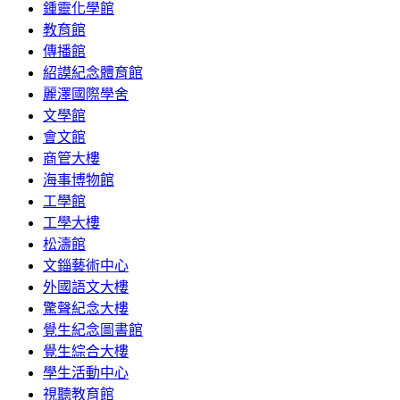
鍾靈化學館
教育館
傳播館
紹謨紀念體育館
麗澤國際學舍
文學館
會文館
商管大樓
海事博物館
工學館
工學大樓
松濤館
文錙藝術中心
外國語文大樓
驚聲紀念大樓
覺生紀念圖書館
覺生綜合大樓
學生活動中心
視聽教育館