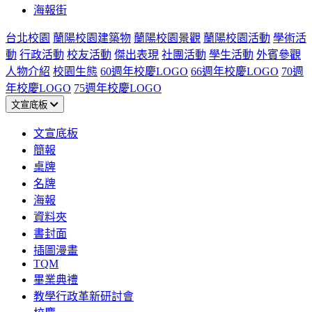
海報街
台北校園
蘭陽校園建築物
蘭陽校園景觀
蘭陽校園活動
學術活
動
行政活動
校友活動
傑出表現
社團活動
學生活動
外賓參觀
人物介紹
校園生態
60週年校慶LOGO
66週年校慶LOGO
70週
年校慶LOGO
75週年校慶LOGO
文宣底板
文宣底板
簡報
桌牌
名牌
海報
資料夾
書封面
插圖漫畫
TQM
畢業典禮
教學行政革新研討會