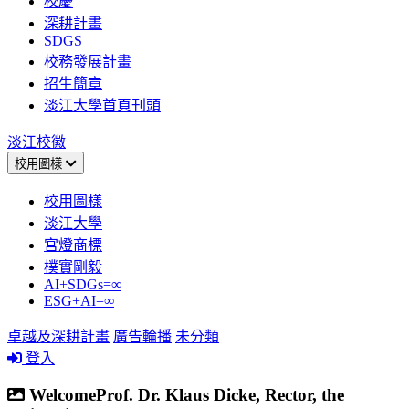
校慶
深耕計畫
SDGS
校務發展計畫
招生簡章
淡江大學首頁刊頭
淡江校徽
校用圖樣
校用圖樣
淡江大學
宮燈商標
樸實剛毅
AI+SDGs=∞
ESG+AI=∞
卓越及深耕計畫
廣告輪播
未分類
登入
WelcomeProf. Dr. Klaus Dicke, Rector, the