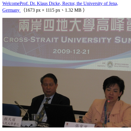
WelcomeProf. Dr. Klaus Dicke, Rector, the University of Jena,
Germany
（1673 px × 1115 px、1.32 MB ）