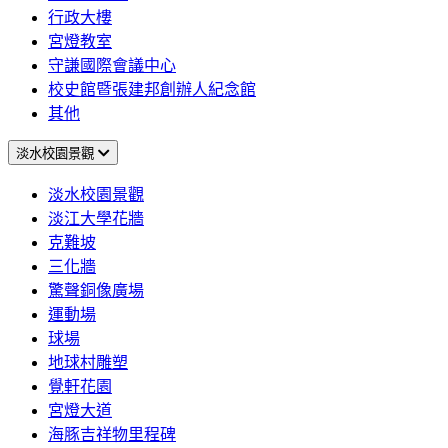
行政大樓
宮燈教室
守謙國際會議中心
校史館暨張建邦創辦人紀念館
其他
淡水校園景觀
淡水校園景觀
淡江大學花牆
克難坡
三化牆
驚聲銅像廣場
運動場
球場
地球村雕塑
覺軒花園
宮燈大道
海豚吉祥物里程碑