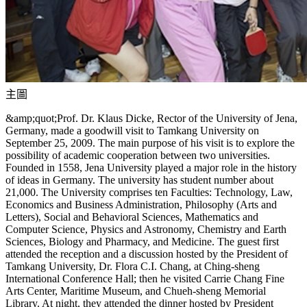
主圖
&amp;quot;Prof. Dr. Klaus Dicke, Rector of the University of Jena,
Germany, made a goodwill visit to Tamkang University on
September 25, 2009. The main purpose of his visit is to explore the
possibility of academic cooperation between two universities.
Founded in 1558, Jena University played a major role in the history
of ideas in Germany. The university has student number about
21,000. The University comprises ten Faculties: Technology, Law,
Economics and Business Administration, Philosophy (Arts and
Letters), Social and Behavioral Sciences, Mathematics and
Computer Science, Physics and Astronomy, Chemistry and Earth
Sciences, Biology and Pharmacy, and Medicine. The guest first
attended the reception and a discussion hosted by the President of
Tamkang University, Dr. Flora C.I. Chang, at Ching-sheng
International Conference Hall; then he visited Carrie Chang Fine
Arts Center, Maritime Museum, and Chueh-sheng Memorial
Library. At night, they attended the dinner hosted by President