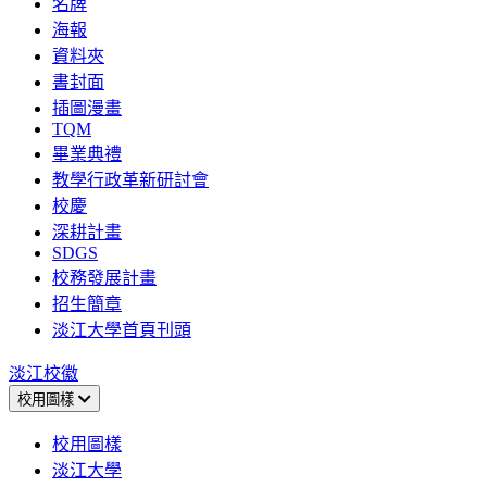
名牌
海報
資料夾
書封面
插圖漫畫
TQM
畢業典禮
教學行政革新研討會
校慶
深耕計畫
SDGS
校務發展計畫
招生簡章
淡江大學首頁刊頭
淡江校徽
校用圖樣
校用圖樣
淡江大學