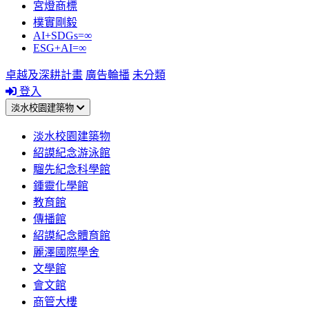
宮燈商標
樸實剛毅
AI+SDGs=∞
ESG+AI=∞
卓越及深耕計畫
廣告輪播
未分類
登入
淡水校園建築物
淡水校園建築物
紹謨紀念游泳館
騮先紀念科學館
鍾靈化學館
教育館
傳播館
紹謨紀念體育館
麗澤國際學舍
文學館
會文館
商管大樓