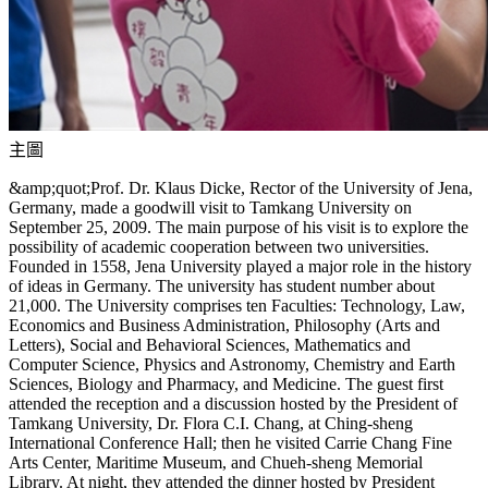
主圖
&amp;quot;Prof. Dr. Klaus Dicke, Rector of the University of Jena,
Germany, made a goodwill visit to Tamkang University on
September 25, 2009. The main purpose of his visit is to explore the
possibility of academic cooperation between two universities.
Founded in 1558, Jena University played a major role in the history
of ideas in Germany. The university has student number about
21,000. The University comprises ten Faculties: Technology, Law,
Economics and Business Administration, Philosophy (Arts and
Letters), Social and Behavioral Sciences, Mathematics and
Computer Science, Physics and Astronomy, Chemistry and Earth
Sciences, Biology and Pharmacy, and Medicine. The guest first
attended the reception and a discussion hosted by the President of
Tamkang University, Dr. Flora C.I. Chang, at Ching-sheng
International Conference Hall; then he visited Carrie Chang Fine
Arts Center, Maritime Museum, and Chueh-sheng Memorial
Library. At night, they attended the dinner hosted by President