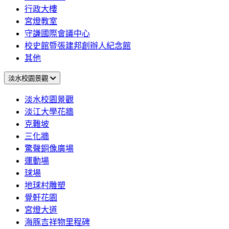
行政大樓
宮燈教室
守謙國際會議中心
校史館暨張建邦創辦人紀念館
其他
淡水校園景觀
淡水校園景觀
淡江大學花牆
克難坡
三化牆
驚聲銅像廣場
運動場
球場
地球村雕塑
覺軒花園
宮燈大道
海豚吉祥物里程碑