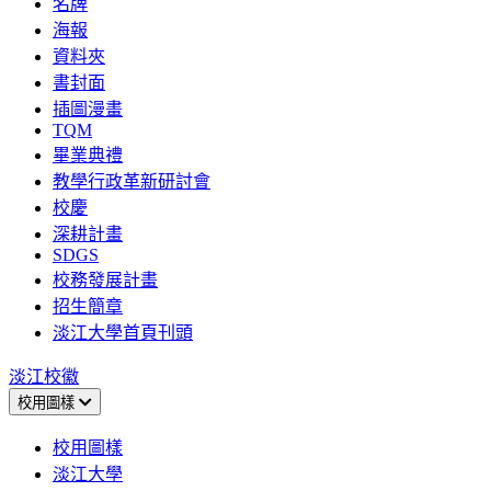
名牌
海報
資料夾
書封面
插圖漫畫
TQM
畢業典禮
教學行政革新研討會
校慶
深耕計畫
SDGS
校務發展計畫
招生簡章
淡江大學首頁刊頭
淡江校徽
校用圖樣
校用圖樣
淡江大學