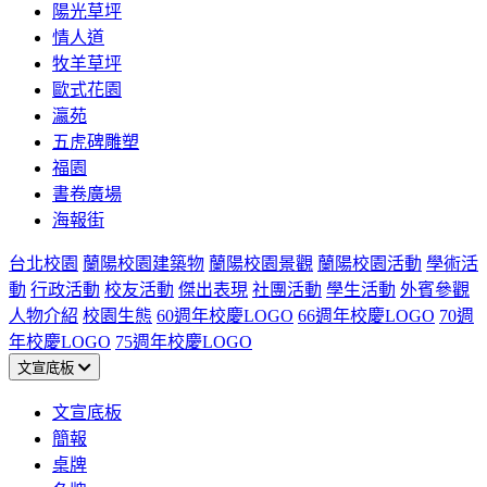
陽光草坪
情人道
牧羊草坪
歐式花園
瀛苑
五虎碑雕塑
福園
書卷廣場
海報街
台北校園
蘭陽校園建築物
蘭陽校園景觀
蘭陽校園活動
學術活
動
行政活動
校友活動
傑出表現
社團活動
學生活動
外賓參觀
人物介紹
校園生態
60週年校慶LOGO
66週年校慶LOGO
70週
年校慶LOGO
75週年校慶LOGO
文宣底板
文宣底板
簡報
桌牌