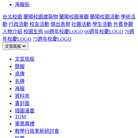
海報街
台北校園
蘭陽校園建築物
蘭陽校園景觀
蘭陽校園活動
學術活
動
行政活動
校友活動
傑出表現
社團活動
學生活動
外賓參觀
人物介紹
校園生態
60週年校慶LOGO
66週年校慶LOGO
70週
年校慶LOGO
75週年校慶LOGO
文宣底板
文宣底板
簡報
桌牌
名牌
海報
資料夾
書封面
插圖漫畫
TQM
畢業典禮
教學行政革新研討會