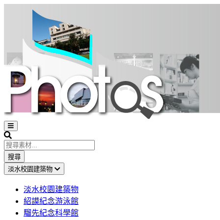
Open
sidebar
Search
搜尋
淡水校園建築物
淡水校園建築物
紹謨紀念游泳館
騮先紀念科學館