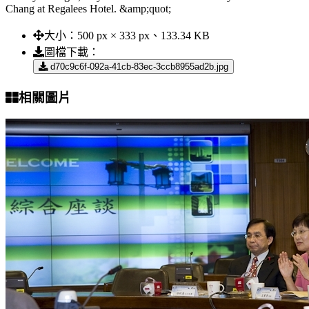
Chang at Regalees Hotel. &amp;quot;
大小：
500 px × 333 px、133.34 KB
圖檔下載：
d70c9c6f-092a-41cb-83ec-3ccb8955ad2b.jpg
相關圖片