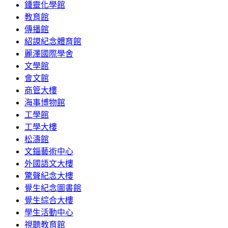
鍾靈化學館
教育館
傳播館
紹謨紀念體育館
麗澤國際學舍
文學館
會文館
商管大樓
海事博物館
工學館
工學大樓
松濤館
文錙藝術中心
外國語文大樓
驚聲紀念大樓
覺生紀念圖書館
覺生綜合大樓
學生活動中心
視聽教育館