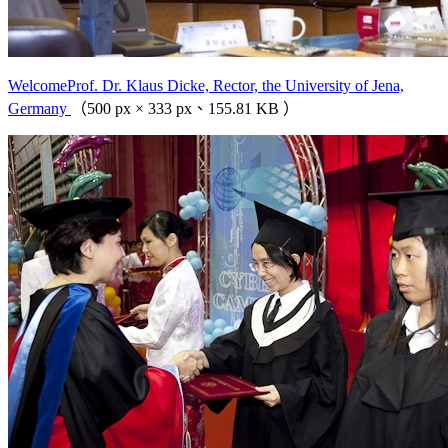
WelcomeProf. Dr. Klaus Dicke, Rector, the University of Jena,
Germany
（500 px × 333 px、155.81 KB ）