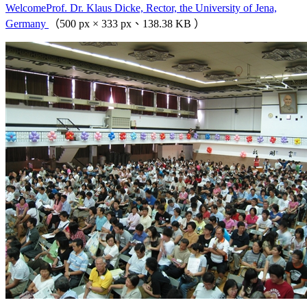
WelcomeProf. Dr. Klaus Dicke, Rector, the University of Jena,
Germany
（500 px × 333 px、138.38 KB ）