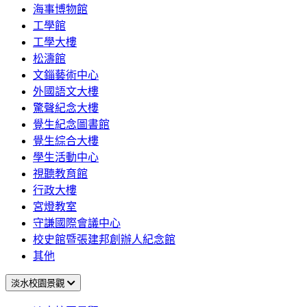
海事博物館
工學館
工學大樓
松濤館
文錙藝術中心
外國語文大樓
驚聲紀念大樓
覺生紀念圖書館
覺生綜合大樓
學生活動中心
視聽教育館
行政大樓
宮燈教室
守謙國際會議中心
校史館暨張建邦創辦人紀念館
其他
淡水校園景觀