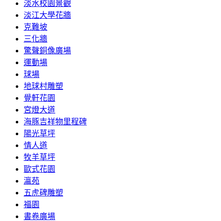
淡水校園景觀
淡江大學花牆
克難坡
三化牆
驚聲銅像廣場
運動場
球場
地球村雕塑
覺軒花園
宮燈大道
海豚吉祥物里程碑
陽光草坪
情人道
牧羊草坪
歐式花園
瀛苑
五虎碑雕塑
福園
書卷廣場