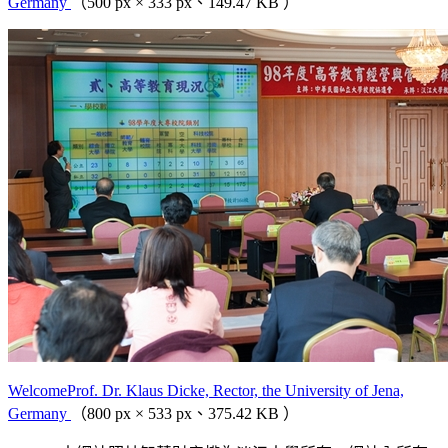
Germany
（500 px × 333 px、149.47 KB ）
WelcomeProf. Dr. Klaus Dicke, Rector, the University of Jena,
Germany
（800 px × 533 px、375.42 KB ）