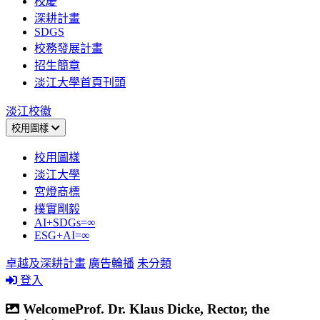
校慶
深耕計畫
SDGS
校務發展計畫
招生簡章
淡江大學首頁刊頭
淡江校徽
校用圖樣
校用圖樣
淡江大學
宮燈商標
樸實剛毅
AI+SDGs=∞
ESG+AI=∞
卓越及深耕計畫
廣告輪播
未分類
登入
WelcomeProf. Dr. Klaus Dicke, Rector, the