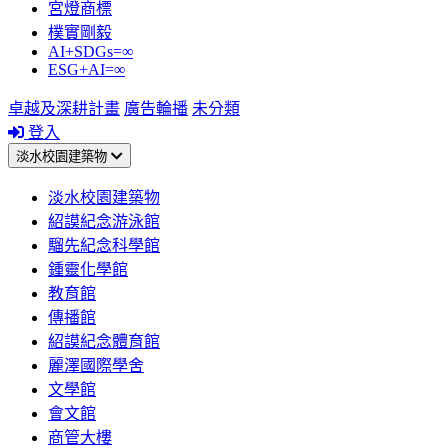
宮燈商標
樸實剛毅
AI+SDGs=∞
ESG+AI=∞
卓越及深耕計畫
廣告輪播
未分類
登入
淡水校園建築物
淡水校園建築物
紹謨紀念游泳館
騮先紀念科學館
鍾靈化學館
教育館
傳播館
紹謨紀念體育館
麗澤國際學舍
文學館
會文館
商管大樓