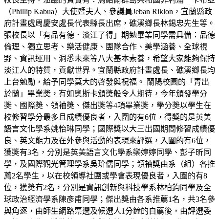
（Phillip Kabua）大使暨夫人、參議員Jeban Riklon，宜蘭縣政
府計畫處周慶安處長代表縣長出席，礁溪鄉長林錫忠先生等。
張校長以「有品有德．淡江了得」期勉畢業同學需具備：品德
倫理、獨立思考、樂活健康、團隊合作、美學涵養、全球視
野、資訊運用、洞悉未來等八大基本素養，希望大家能夠保持
淡江人的特質，貢獻世界。宜蘭縣政府計畫處長、礁溪鄉長均
上台勉勵，給予同學莫大的啓發與祝福。 蘭陽校園的「青出
於蘭」畢業奬，有如奧斯卡頒奬般令人期待，今年頒發學分
奬、國際奬、領袖奬、傑出奬等4項畢業奬，學分奬以學生在
校修習學分最多且成績優良者，入圍的有6位，得奬的是英美
語言文化學系姚怡琳同學；國際奬以大三出國期間修習成績優
良、英文能力及在外參與活動的表現來評選，入圍的有6位，
獲奬有3名，分別是英美語言文化學系欒婷婷同學、彭子昕同
學，及國際觀光管理學系吳玠儒同學；領袖奬由系（組）各推
薦2名學生，以在校領導社團或學會表現優良者，入圍的有8
位，獲奬有2名，分別是資訊創新與科技學系林柏鈞同學及全
球政治經濟學系陳彥甫同學；傑出奬由各系推薦1名，共3名參
與角逐，由師生網路票選及候選人1分鐘的自薦後，由評選委