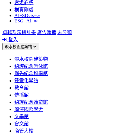
宮燈商標
樸實剛毅
AI+SDGs=∞
ESG+AI=∞
卓越及深耕計畫
廣告輪播
未分類
登入
淡水校園建築物
淡水校園建築物
紹謨紀念游泳館
騮先紀念科學館
鍾靈化學館
教育館
傳播館
紹謨紀念體育館
麗澤國際學舍
文學館
會文館
商管大樓