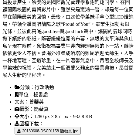
員投票產生，獲奬的是國際觀光管理學系謝鈞翔同學。 在回
顧蘭陽校園的剪輯影片中，雖然只是驚鴻一瞥，却是每一位同
學在蘭陽最美的回憶，最後，由20位學弟妹手拿心型LED燈進
場，帶領全體高唱蘭陽之歌“Proud of You”，畢業生揮動著銀
光條，並彼此高喊good-bye與good luck聲中，爆開的氣球同時
撒下繽紛的彩紙，隨著緩緩拉開的布幕，無垠的太平洋與龜山
島呈現在眼前，象徵祝福畢業生迎向輝煌無限的下一站，離情
依依更令人不捨。會場外堆疊成酒塔的雞尾酒迎著師生，人手
一杯地寒暄、互道珍重，在一片溫馨氣息中，帶著全校師長及
學弟妹的祝福，完美結束一個溫馨又難忘的畢業典禮，昂首開
展人生新的里程碑。
分類：
行政活動
單位：
秘書處
文案：
曾華英
攝影：
簡薇真
大小：
1280 px × 851 px、932.8 KB
圖檔下載：
20130608-DSC01158 簡薇真.jpg