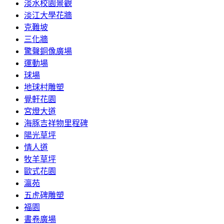
淡水校園景觀
淡江大學花牆
克難坡
三化牆
驚聲銅像廣場
運動場
球場
地球村雕塑
覺軒花園
宮燈大道
海豚吉祥物里程碑
陽光草坪
情人道
牧羊草坪
歐式花園
瀛苑
五虎碑雕塑
福園
書卷廣場