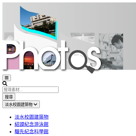
Open
sidebar
Search
搜尋
淡水校園建築物
淡水校園建築物
紹謨紀念游泳館
騮先紀念科學館