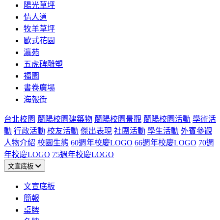
陽光草坪
情人道
牧羊草坪
歐式花園
瀛苑
五虎碑雕塑
福園
書卷廣場
海報街
台北校園
蘭陽校園建築物
蘭陽校園景觀
蘭陽校園活動
學術活
動
行政活動
校友活動
傑出表現
社團活動
學生活動
外賓參觀
人物介紹
校園生態
60週年校慶LOGO
66週年校慶LOGO
70週
年校慶LOGO
75週年校慶LOGO
文宣底板
文宣底板
簡報
桌牌