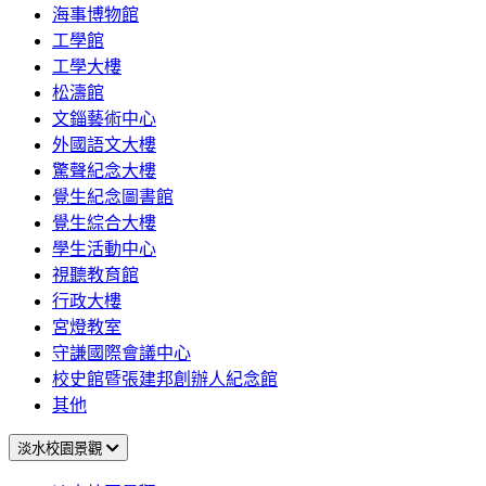
海事博物館
工學館
工學大樓
松濤館
文錙藝術中心
外國語文大樓
驚聲紀念大樓
覺生紀念圖書館
覺生綜合大樓
學生活動中心
視聽教育館
行政大樓
宮燈教室
守謙國際會議中心
校史館暨張建邦創辦人紀念館
其他
淡水校園景觀