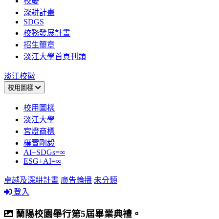
校慶
深耕計畫
SDGS
校務發展計畫
招生簡章
淡江大學首頁刊頭
淡江校徽
校用圖樣
校用圖樣
淡江大學
宮燈商標
樸實剛毅
AI+SDGs=∞
ESG+AI=∞
卓越及深耕計畫
廣告輪播
未分類
登入
蘭陽校園舉行第5屆畢業典禮。