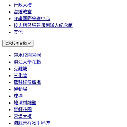
行政大樓
宮燈教室
守謙國際會議中心
校史館暨張建邦創辦人紀念館
其他
淡水校園景觀
淡水校園景觀
淡江大學花牆
克難坡
三化牆
驚聲銅像廣場
運動場
球場
地球村雕塑
覺軒花園
宮燈大道
海豚吉祥物里程碑