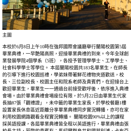
主圖
本校於6月8日上午10時在強邦國際會議廳舉行蘭陽校園第5屆
畢業典禮，一早艶陽高照，迎接畢業典禮的到來。今年全球創
業發展學院4個學系（5班），各授予管理學學士、工學學士、
社會科學學士等學位。 本屆蘭陽校園共183名畢業生，在師長
的引導下進行校園巡禮，學弟妹帶著鮮花禮物夾道歡送，校
長、三位副校長、校園主任和院系老師及貴賓們，在迎接台上
歡迎畢業生，畢業生一一通過台前接受歡呼後，依序進入典禮
會場。由於畢業典禮會場座位有限，於5月22日由畢業生代家
長抽87張「觀禮證」，未中籤的畢業生家長，於學校餐廳1樓
設置家長休息區近距離分享畢業典禮同步實況轉播，亦可在家
利用校園網路觀看全程實況轉播。 蘭陽校園90%以上的課程
採英語授課，各屆畢業典禮皆全程以英語進行，畢業典禮由張
校長主持，蒞臨的貴賓有：馬紹爾群島共和國菲利浦．卡布亞