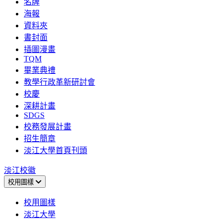
名牌
海報
資料夾
書封面
插圖漫畫
TQM
畢業典禮
教學行政革新研討會
校慶
深耕計畫
SDGS
校務發展計畫
招生簡章
淡江大學首頁刊頭
淡江校徽
校用圖樣
校用圖樣
淡江大學