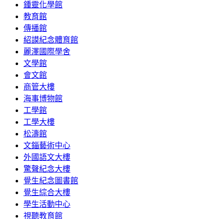
鍾靈化學館
教育館
傳播館
紹謨紀念體育館
麗澤國際學舍
文學館
會文館
商管大樓
海事博物館
工學館
工學大樓
松濤館
文錙藝術中心
外國語文大樓
驚聲紀念大樓
覺生紀念圖書館
覺生綜合大樓
學生活動中心
視聽教育館