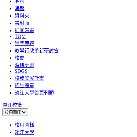
名牌
海報
資料夾
書封面
插圖漫畫
TQM
畢業典禮
教學行政革新研討會
校慶
深耕計畫
SDGS
校務發展計畫
招生簡章
淡江大學首頁刊頭
淡江校徽
校用圖樣
校用圖樣
淡江大學