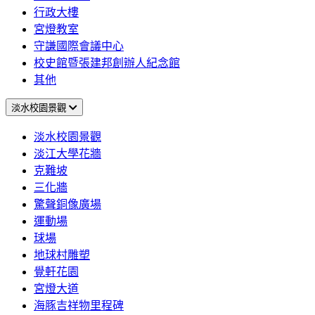
行政大樓
宮燈教室
守謙國際會議中心
校史館暨張建邦創辦人紀念館
其他
淡水校園景觀
淡水校園景觀
淡江大學花牆
克難坡
三化牆
驚聲銅像廣場
運動場
球場
地球村雕塑
覺軒花園
宮燈大道
海豚吉祥物里程碑