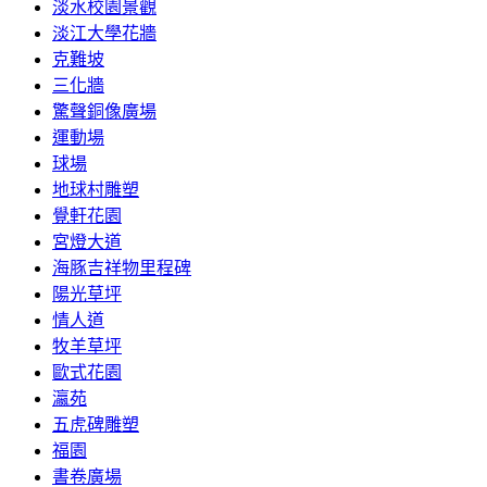
淡水校園景觀
淡江大學花牆
克難坡
三化牆
驚聲銅像廣場
運動場
球場
地球村雕塑
覺軒花園
宮燈大道
海豚吉祥物里程碑
陽光草坪
情人道
牧羊草坪
歐式花園
瀛苑
五虎碑雕塑
福園
書卷廣場