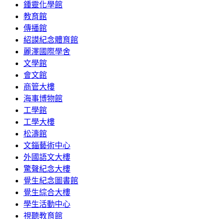
鍾靈化學館
教育館
傳播館
紹謨紀念體育館
麗澤國際學舍
文學館
會文館
商管大樓
海事博物館
工學館
工學大樓
松濤館
文錙藝術中心
外國語文大樓
驚聲紀念大樓
覺生紀念圖書館
覺生綜合大樓
學生活動中心
視聽教育館