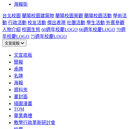
海報街
台北校園
蘭陽校園建築物
蘭陽校園景觀
蘭陽校園活動
學術活
動
行政活動
校友活動
傑出表現
社團活動
學生活動
外賓參觀
人物介紹
校園生態
60週年校慶LOGO
66週年校慶LOGO
70週
年校慶LOGO
75週年校慶LOGO
文宣底板
文宣底板
簡報
桌牌
名牌
海報
資料夾
書封面
插圖漫畫
TQM
畢業典禮
教學行政革新研討會