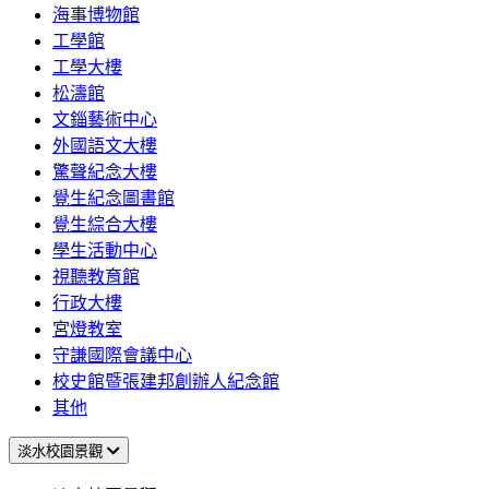
海事博物館
工學館
工學大樓
松濤館
文錙藝術中心
外國語文大樓
驚聲紀念大樓
覺生紀念圖書館
覺生綜合大樓
學生活動中心
視聽教育館
行政大樓
宮燈教室
守謙國際會議中心
校史館暨張建邦創辦人紀念館
其他
淡水校園景觀