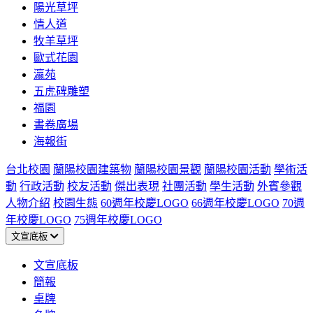
陽光草坪
情人道
牧羊草坪
歐式花園
瀛苑
五虎碑雕塑
福園
書卷廣場
海報街
台北校園
蘭陽校園建築物
蘭陽校園景觀
蘭陽校園活動
學術活
動
行政活動
校友活動
傑出表現
社團活動
學生活動
外賓參觀
人物介紹
校園生態
60週年校慶LOGO
66週年校慶LOGO
70週
年校慶LOGO
75週年校慶LOGO
文宣底板
文宣底板
簡報
桌牌