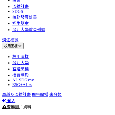
校慶
深耕計畫
SDGS
校務發展計畫
招生簡章
淡江大學首頁刊頭
淡江校徽
校用圖樣
校用圖樣
淡江大學
宮燈商標
樸實剛毅
AI+SDGs=∞
ESG+AI=∞
卓越及深耕計畫
廣告輪播
未分類
登入
查無圖片資料