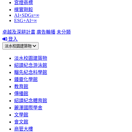
宮燈商標
樸實剛毅
AI+SDGs=∞
ESG+AI=∞
卓越及深耕計畫
廣告輪播
未分類
登入
淡水校園建築物
淡水校園建築物
紹謨紀念游泳館
騮先紀念科學館
鍾靈化學館
教育館
傳播館
紹謨紀念體育館
麗澤國際學舍
文學館
會文館
商管大樓