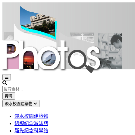
Open
sidebar
Search
搜尋
淡水校園建築物
淡水校園建築物
紹謨紀念游泳館
騮先紀念科學館