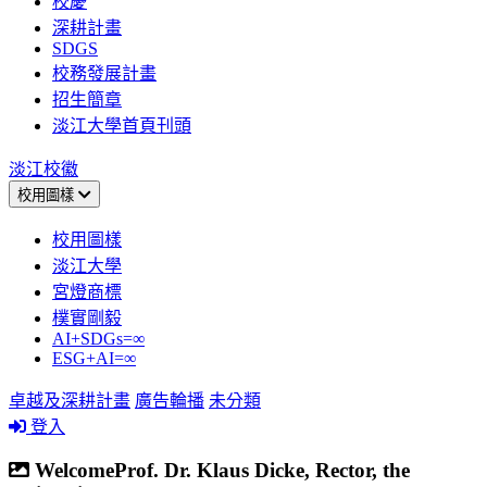
校慶
深耕計畫
SDGS
校務發展計畫
招生簡章
淡江大學首頁刊頭
淡江校徽
校用圖樣
校用圖樣
淡江大學
宮燈商標
樸實剛毅
AI+SDGs=∞
ESG+AI=∞
卓越及深耕計畫
廣告輪播
未分類
登入
WelcomeProf. Dr. Klaus Dicke, Rector, the