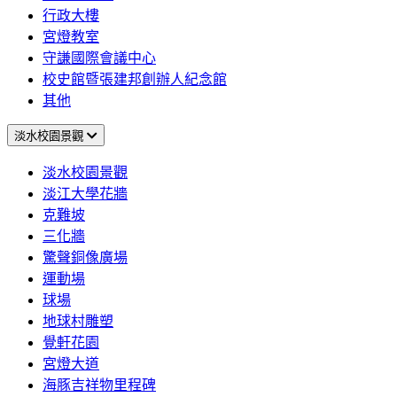
行政大樓
宮燈教室
守謙國際會議中心
校史館暨張建邦創辦人紀念館
其他
淡水校園景觀
淡水校園景觀
淡江大學花牆
克難坡
三化牆
驚聲銅像廣場
運動場
球場
地球村雕塑
覺軒花園
宮燈大道
海豚吉祥物里程碑