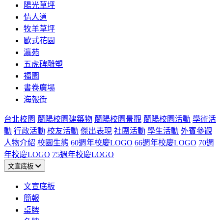
陽光草坪
情人道
牧羊草坪
歐式花園
瀛苑
五虎碑雕塑
福園
書卷廣場
海報街
台北校園
蘭陽校園建築物
蘭陽校園景觀
蘭陽校園活動
學術活
動
行政活動
校友活動
傑出表現
社團活動
學生活動
外賓參觀
人物介紹
校園生態
60週年校慶LOGO
66週年校慶LOGO
70週
年校慶LOGO
75週年校慶LOGO
文宣底板
文宣底板
簡報
桌牌