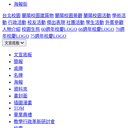
海報街
台北校園
蘭陽校園建築物
蘭陽校園景觀
蘭陽校園活動
學術活
動
行政活動
校友活動
傑出表現
社團活動
學生活動
外賓參觀
人物介紹
校園生態
60週年校慶LOGO
66週年校慶LOGO
70週
年校慶LOGO
75週年校慶LOGO
文宣底板
文宣底板
簡報
桌牌
名牌
海報
資料夾
書封面
插圖漫畫
TQM
畢業典禮
教學行政革新研討會