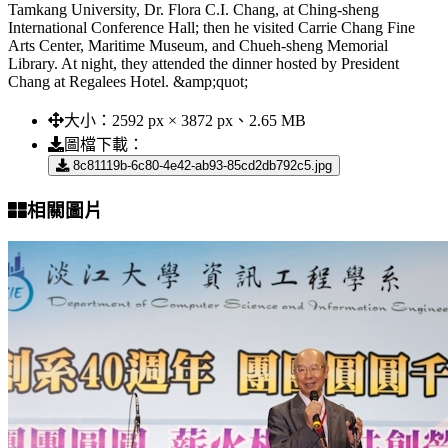
Tamkang University, Dr. Flora C.I. Chang, at Ching-sheng
International Conference Hall; then he visited Carrie Chang Fine
Arts Center, Maritime Museum, and Chueh-sheng Memorial
Library. At night, they attended the dinner hosted by President
Chang at Regalees Hotel. &amp;quot;
大小：
2592 px × 3872 px、2.65 MB
圖檔下載：
8c81119b-6c80-4e42-ab93-85cd2db792c5.jpg
相關圖片