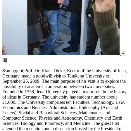
主
圖
&amp;quot;Prof. Dr. Klaus Dicke, Rector of the University of Jena,
Germany, made a goodwill visit to Tamkang University on
September 25, 2009. The main purpose of his visit is to explore the
possibility of academic cooperation between two universities.
Founded in 1558, Jena University played a major role in the history
of ideas in Germany. The university has student number about
21,000. The University comprises ten Faculties: Technology, Law,
Economics and Business Administration, Philosophy (Arts and
Letters), Social and Behavioral Sciences, Mathematics and
Computer Science, Physics and Astronomy, Chemistry and Earth
Sciences, Biology and Pharmacy, and Medicine. The guest first
attended the reception and a discussion hosted by the President of