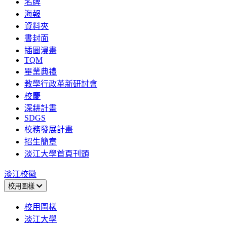
名牌
海報
資料夾
書封面
插圖漫畫
TQM
畢業典禮
教學行政革新研討會
校慶
深耕計畫
SDGS
校務發展計畫
招生簡章
淡江大學首頁刊頭
淡江校徽
校用圖樣
校用圖樣
淡江大學