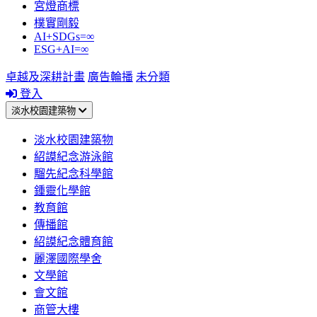
宮燈商標
樸實剛毅
AI+SDGs=∞
ESG+AI=∞
卓越及深耕計畫
廣告輪播
未分類
登入
淡水校園建築物
淡水校園建築物
紹謨紀念游泳館
騮先紀念科學館
鍾靈化學館
教育館
傳播館
紹謨紀念體育館
麗澤國際學舍
文學館
會文館
商管大樓