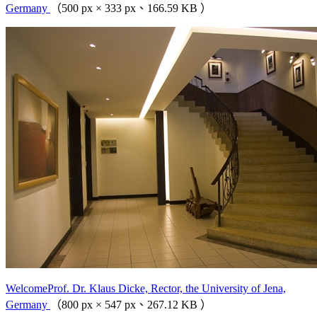
Germany
（500 px × 333 px、166.59 KB ）
WelcomeProf. Dr. Klaus Dicke, Rector, the University of Jena,
Germany
（800 px × 547 px、267.12 KB ）