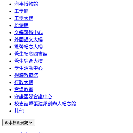
海事博物館
工學館
工學大樓
松濤館
文錙藝術中心
外國語文大樓
驚聲紀念大樓
覺生紀念圖書館
覺生綜合大樓
學生活動中心
視聽教育館
行政大樓
宮燈教室
守謙國際會議中心
校史館暨張建邦創辦人紀念館
其他
淡水校園景觀