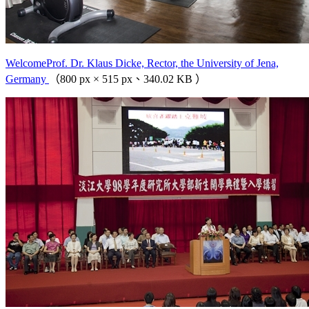
WelcomeProf. Dr. Klaus Dicke, Rector, the University of Jena,
Germany
（800 px × 515 px、340.02 KB ）