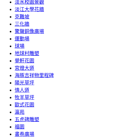
淡水校園景觀
淡江大學花牆
克難坡
三化牆
驚聲銅像廣場
運動場
球場
地球村雕塑
覺軒花園
宮燈大道
海豚吉祥物里程碑
陽光草坪
情人道
牧羊草坪
歐式花園
瀛苑
五虎碑雕塑
福園
書卷廣場