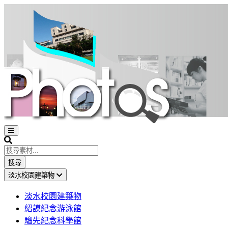
Open
sidebar
Search
搜尋
淡水校園建築物
淡水校園建築物
紹謨紀念游泳館
騮先紀念科學館