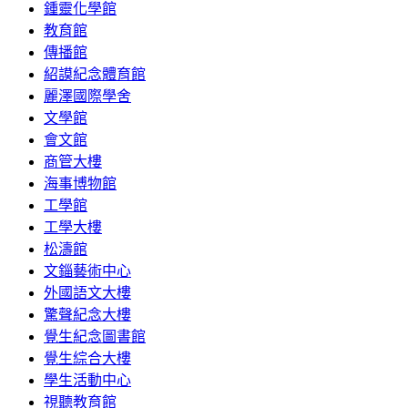
鍾靈化學館
教育館
傳播館
紹謨紀念體育館
麗澤國際學舍
文學館
會文館
商管大樓
海事博物館
工學館
工學大樓
松濤館
文錙藝術中心
外國語文大樓
驚聲紀念大樓
覺生紀念圖書館
覺生綜合大樓
學生活動中心
視聽教育館