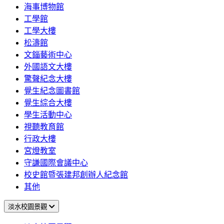
海事博物館
工學館
工學大樓
松濤館
文錙藝術中心
外國語文大樓
驚聲紀念大樓
覺生紀念圖書館
覺生綜合大樓
學生活動中心
視聽教育館
行政大樓
宮燈教室
守謙國際會議中心
校史館暨張建邦創辦人紀念館
其他
淡水校園景觀