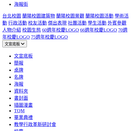
海報街
台北校園
蘭陽校園建築物
蘭陽校園景觀
蘭陽校園活動
學術活
動
行政活動
校友活動
傑出表現
社團活動
學生活動
外賓參觀
人物介紹
校園生態
60週年校慶LOGO
66週年校慶LOGO
70週
年校慶LOGO
75週年校慶LOGO
文宣底板
文宣底板
簡報
桌牌
名牌
海報
資料夾
書封面
插圖漫畫
TQM
畢業典禮
教學行政革新研討會