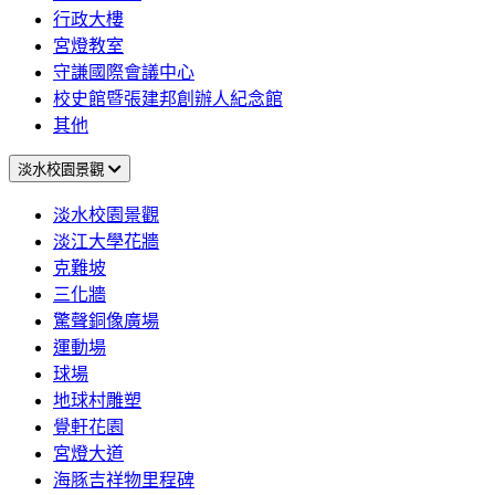
行政大樓
宮燈教室
守謙國際會議中心
校史館暨張建邦創辦人紀念館
其他
淡水校園景觀
淡水校園景觀
淡江大學花牆
克難坡
三化牆
驚聲銅像廣場
運動場
球場
地球村雕塑
覺軒花園
宮燈大道
海豚吉祥物里程碑