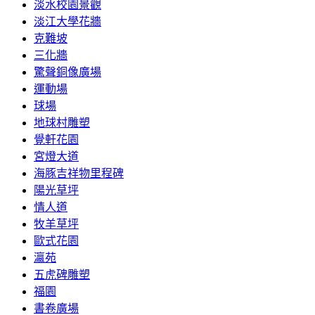
淡水校園景觀
淡江大學花牆
克難坡
三化牆
驚聲銅像廣場
運動場
球場
地球村雕塑
覺軒花園
宮燈大道
海豚吉祥物里程碑
陽光草坪
情人道
牧羊草坪
歐式花園
瀛苑
五虎碑雕塑
福園
書卷廣場