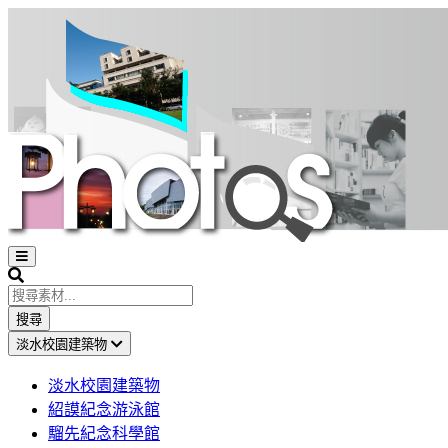
Open
sidebar
Search
搜尋
淡水校園建築物
淡水校園建築物
紹謨紀念游泳館
騮先紀念科學館