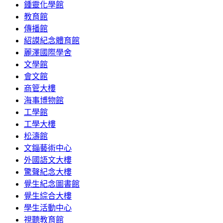
鍾靈化學館
教育館
傳播館
紹謨紀念體育館
麗澤國際學舍
文學館
會文館
商管大樓
海事博物館
工學館
工學大樓
松濤館
文錙藝術中心
外國語文大樓
驚聲紀念大樓
覺生紀念圖書館
覺生綜合大樓
學生活動中心
視聽教育館