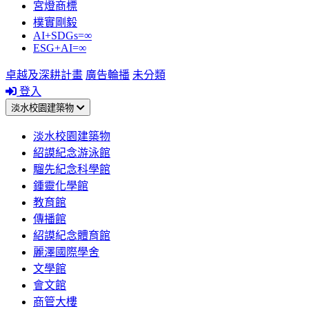
宮燈商標
樸實剛毅
AI+SDGs=∞
ESG+AI=∞
卓越及深耕計畫
廣告輪播
未分類
登入
淡水校園建築物
淡水校園建築物
紹謨紀念游泳館
騮先紀念科學館
鍾靈化學館
教育館
傳播館
紹謨紀念體育館
麗澤國際學舍
文學館
會文館
商管大樓