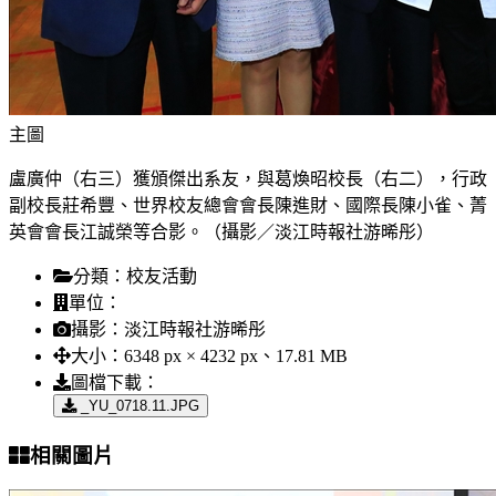
主圖
盧廣仲（右三）獲頒傑出系友，與葛煥昭校長（右二），行政
副校長莊希豐、世界校友總會會長陳進財、國際長陳小雀、菁
英會會長江誠榮等合影。（攝影／淡江時報社游晞彤）
分類：
校友活動
單位：
攝影：
淡江時報社游晞彤
大小：
6348 px × 4232 px、17.81 MB
圖檔下載：
_YU_0718.11.JPG
相關圖片