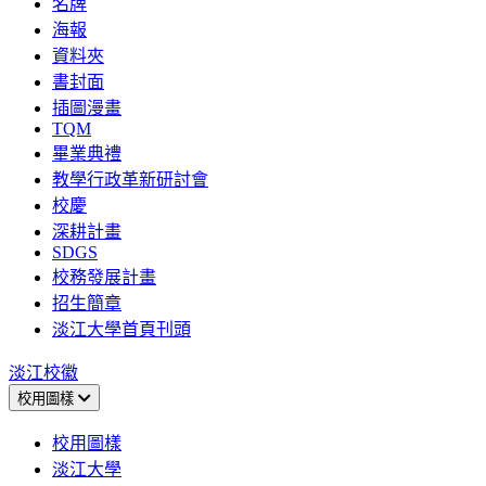
名牌
海報
資料夾
書封面
插圖漫畫
TQM
畢業典禮
教學行政革新研討會
校慶
深耕計畫
SDGS
校務發展計畫
招生簡章
淡江大學首頁刊頭
淡江校徽
校用圖樣
校用圖樣
淡江大學