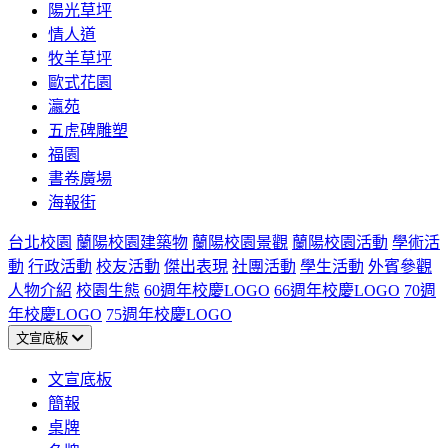
陽光草坪
情人道
牧羊草坪
歐式花園
瀛苑
五虎碑雕塑
福園
書卷廣場
海報街
台北校園
蘭陽校園建築物
蘭陽校園景觀
蘭陽校園活動
學術活
動
行政活動
校友活動
傑出表現
社團活動
學生活動
外賓參觀
人物介紹
校園生態
60週年校慶LOGO
66週年校慶LOGO
70週
年校慶LOGO
75週年校慶LOGO
文宣底板
文宣底板
簡報
桌牌