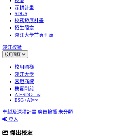
校慶
深耕計畫
SDGS
校務發展計畫
招生簡章
淡江大學首頁刊頭
淡江校徽
校用圖樣
校用圖樣
淡江大學
宮燈商標
樸實剛毅
AI+SDGs=∞
ESG+AI=∞
卓越及深耕計畫
廣告輪播
未分類
登入
傑出校友