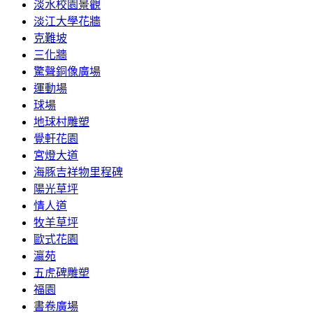
淡水校園景觀
淡江大學花牆
克難坡
三化牆
驚聲銅像廣場
運動場
球場
地球村雕塑
覺軒花園
宮燈大道
海豚吉祥物里程碑
陽光草坪
情人道
牧羊草坪
歐式花園
瀛苑
五虎碑雕塑
福園
書卷廣場