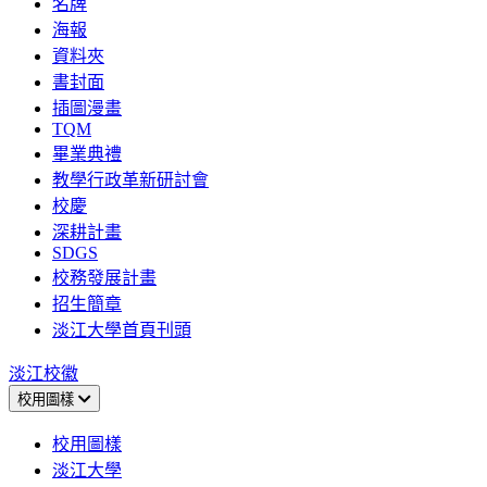
名牌
海報
資料夾
書封面
插圖漫畫
TQM
畢業典禮
教學行政革新研討會
校慶
深耕計畫
SDGS
校務發展計畫
招生簡章
淡江大學首頁刊頭
淡江校徽
校用圖樣
校用圖樣
淡江大學