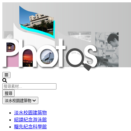
Open
sidebar
Search
搜尋
淡水校園建築物
淡水校園建築物
紹謨紀念游泳館
騮先紀念科學館