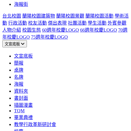
海報街
台北校園
蘭陽校園建築物
蘭陽校園景觀
蘭陽校園活動
學術活
動
行政活動
校友活動
傑出表現
社團活動
學生活動
外賓參觀
人物介紹
校園生態
60週年校慶LOGO
66週年校慶LOGO
70週
年校慶LOGO
75週年校慶LOGO
文宣底板
文宣底板
簡報
桌牌
名牌
海報
資料夾
書封面
插圖漫畫
TQM
畢業典禮
教學行政革新研討會