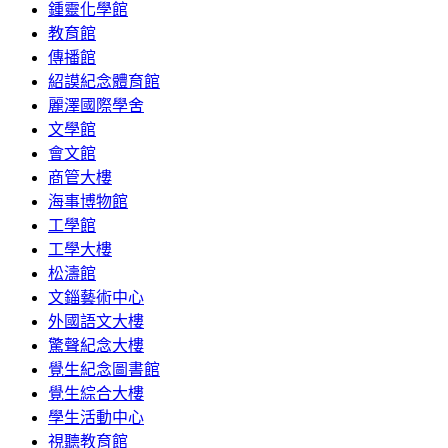
鍾靈化學館
教育館
傳播館
紹謨紀念體育館
麗澤國際學舍
文學館
會文館
商管大樓
海事博物館
工學館
工學大樓
松濤館
文錙藝術中心
外國語文大樓
驚聲紀念大樓
覺生紀念圖書館
覺生綜合大樓
學生活動中心
視聽教育館