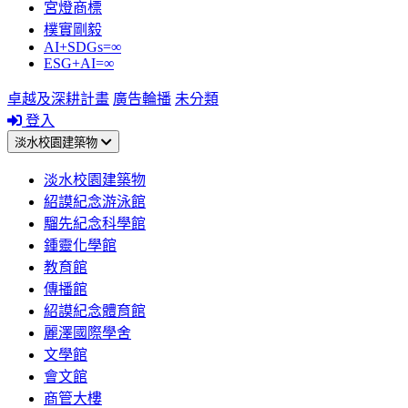
宮燈商標
樸實剛毅
AI+SDGs=∞
ESG+AI=∞
卓越及深耕計畫
廣告輪播
未分類
登入
淡水校園建築物
淡水校園建築物
紹謨紀念游泳館
騮先紀念科學館
鍾靈化學館
教育館
傳播館
紹謨紀念體育館
麗澤國際學舍
文學館
會文館
商管大樓