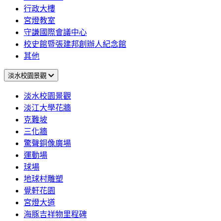
行政大樓
宮燈教室
守謙國際會議中心
校史館暨張建邦創辦人紀念館
其他
淡水校園景觀
淡水校園景觀
淡江大學花牆
克難坡
三化牆
驚聲銅像廣場
運動場
球場
地球村雕塑
覺軒花園
宮燈大道
海豚吉祥物里程碑