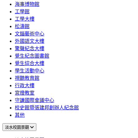
海事博物館
工學館
工學大樓
松濤館
文錙藝術中心
外國語文大樓
驚聲紀念大樓
覺生紀念圖書館
覺生綜合大樓
學生活動中心
視聽教育館
行政大樓
宮燈教室
守謙國際會議中心
校史館暨張建邦創辦人紀念館
其他
淡水校園景觀