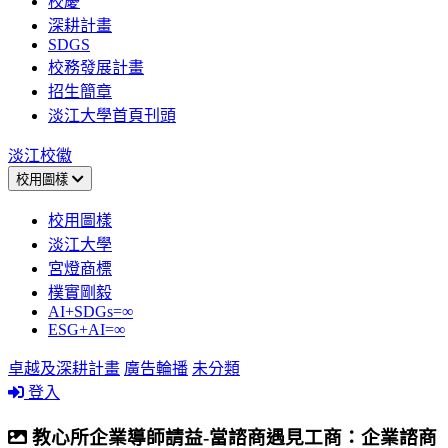
校慶
深耕計畫
SDGS
校務發展計畫
招生簡章
淡江大學首頁刊頭
淡江校徽
校用圖樣
校用圖樣
淡江大學
宮燈商標
樸實剛毅
AI+SDGs=∞
ESG+AI=∞
卓越及深耕計畫
廣告輪播
未分類
登入
教心所企業導師請益-當諮商遇見工商：企業諮商