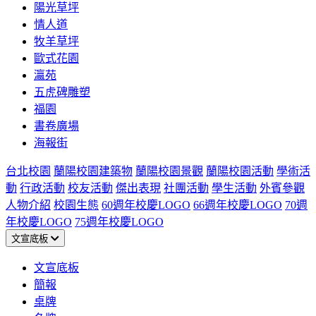
陽光草坪
情人道
牧羊草坪
歐式花園
瀛苑
五虎碑雕塑
福園
書卷廣場
海報街
台北校園
蘭陽校園建築物
蘭陽校園景觀
蘭陽校園活動
學術活
動
行政活動
校友活動
傑出表現
社團活動
學生活動
外賓參觀
人物介紹
校園生態
60週年校慶LOGO
66週年校慶LOGO
70週
年校慶LOGO
75週年校慶LOGO
文宣底板
文宣底板
簡報
桌牌