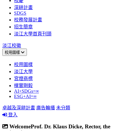
校慶
深耕計畫
SDGS
校務發展計畫
招生簡章
淡江大學首頁刊頭
淡江校徽
校用圖樣
校用圖樣
淡江大學
宮燈商標
樸實剛毅
AI+SDGs=∞
ESG+AI=∞
卓越及深耕計畫
廣告輪播
未分類
登入
WelcomeProf. Dr. Klaus Dicke, Rector, the