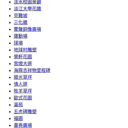
淡水校園景觀
淡江大學花牆
克難坡
三化牆
驚聲銅像廣場
運動場
球場
地球村雕塑
覺軒花園
宮燈大道
海豚吉祥物里程碑
陽光草坪
情人道
牧羊草坪
歐式花園
瀛苑
五虎碑雕塑
福園
書卷廣場