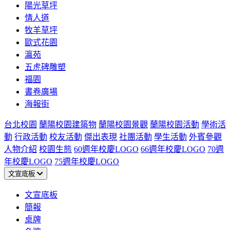
陽光草坪
情人道
牧羊草坪
歐式花園
瀛苑
五虎碑雕塑
福園
書卷廣場
海報街
台北校園
蘭陽校園建築物
蘭陽校園景觀
蘭陽校園活動
學術活
動
行政活動
校友活動
傑出表現
社團活動
學生活動
外賓參觀
人物介紹
校園生態
60週年校慶LOGO
66週年校慶LOGO
70週
年校慶LOGO
75週年校慶LOGO
文宣底板
文宣底板
簡報
桌牌