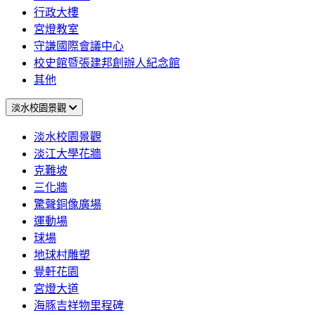
行政大樓
宮燈教室
守謙國際會議中心
校史館暨張建邦創辦人紀念館
其他
淡水校園景觀
淡水校園景觀
淡江大學花牆
克難坡
三化牆
驚聲銅像廣場
運動場
球場
地球村雕塑
覺軒花園
宮燈大道
海豚吉祥物里程碑