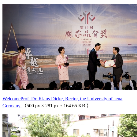
WelcomeProf. Dr. Klaus Dicke, Rector, the University of Jena,
Germany
（500 px × 281 px、164.65 KB ）