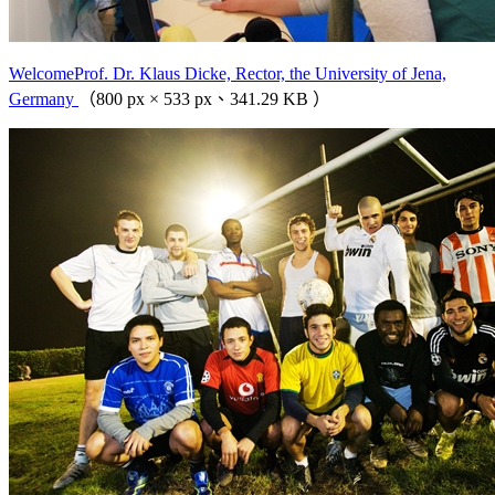
WelcomeProf. Dr. Klaus Dicke, Rector, the University of Jena,
Germany
（800 px × 533 px、341.29 KB ）