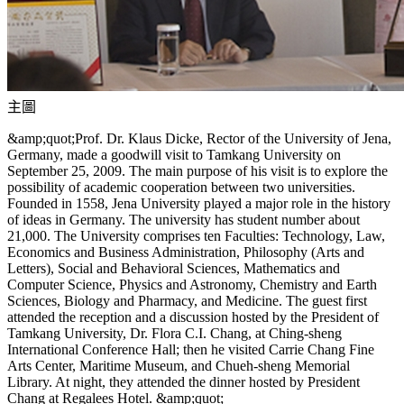
主圖
&amp;quot;Prof. Dr. Klaus Dicke, Rector of the University of Jena,
Germany, made a goodwill visit to Tamkang University on
September 25, 2009. The main purpose of his visit is to explore the
possibility of academic cooperation between two universities.
Founded in 1558, Jena University played a major role in the history
of ideas in Germany. The university has student number about
21,000. The University comprises ten Faculties: Technology, Law,
Economics and Business Administration, Philosophy (Arts and
Letters), Social and Behavioral Sciences, Mathematics and
Computer Science, Physics and Astronomy, Chemistry and Earth
Sciences, Biology and Pharmacy, and Medicine. The guest first
attended the reception and a discussion hosted by the President of
Tamkang University, Dr. Flora C.I. Chang, at Ching-sheng
International Conference Hall; then he visited Carrie Chang Fine
Arts Center, Maritime Museum, and Chueh-sheng Memorial
Library. At night, they attended the dinner hosted by President
Chang at Regalees Hotel. &amp;quot;