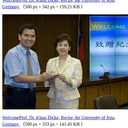
WelcomeProf. Dr. Klaus Dicke, Rector, the University of Jena,
Germany
（500 px × 342 px、159.21 KB ）
WelcomeProf. Dr. Klaus Dicke, Rector, the University of Jena,
Germany
（500 px × 333 px、141.45 KB ）