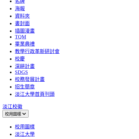
名牌
海報
資料夾
書封面
插圖漫畫
TQM
畢業典禮
教學行政革新研討會
校慶
深耕計畫
SDGS
校務發展計畫
招生簡章
淡江大學首頁刊頭
淡江校徽
校用圖樣
校用圖樣
淡江大學