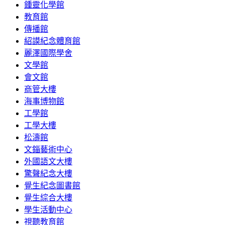
鍾靈化學館
教育館
傳播館
紹謨紀念體育館
麗澤國際學舍
文學館
會文館
商管大樓
海事博物館
工學館
工學大樓
松濤館
文錙藝術中心
外國語文大樓
驚聲紀念大樓
覺生紀念圖書館
覺生綜合大樓
學生活動中心
視聽教育館