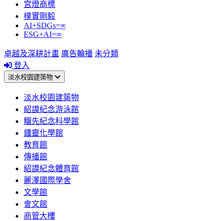
宮燈商標
樸實剛毅
AI+SDGs=∞
ESG+AI=∞
卓越及深耕計畫
廣告輪播
未分類
登入
淡水校園建築物
淡水校園建築物
紹謨紀念游泳館
騮先紀念科學館
鍾靈化學館
教育館
傳播館
紹謨紀念體育館
麗澤國際學舍
文學館
會文館
商管大樓