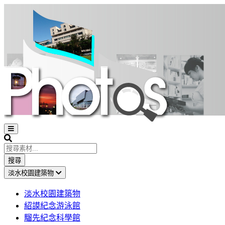
Open
sidebar
Search
搜尋
淡水校園建築物
淡水校園建築物
紹謨紀念游泳館
騮先紀念科學館