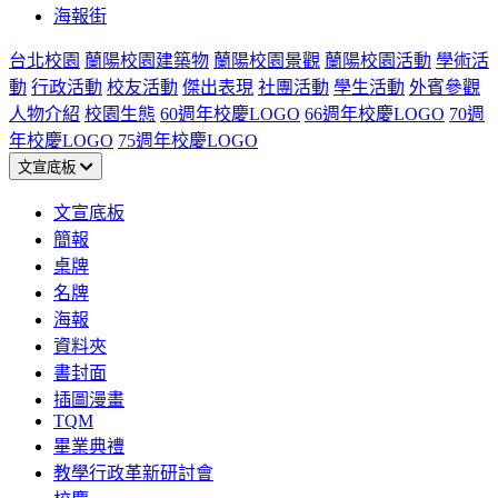
海報街
台北校園
蘭陽校園建築物
蘭陽校園景觀
蘭陽校園活動
學術活
動
行政活動
校友活動
傑出表現
社團活動
學生活動
外賓參觀
人物介紹
校園生態
60週年校慶LOGO
66週年校慶LOGO
70週
年校慶LOGO
75週年校慶LOGO
文宣底板
文宣底板
簡報
桌牌
名牌
海報
資料夾
書封面
插圖漫畫
TQM
畢業典禮
教學行政革新研討會