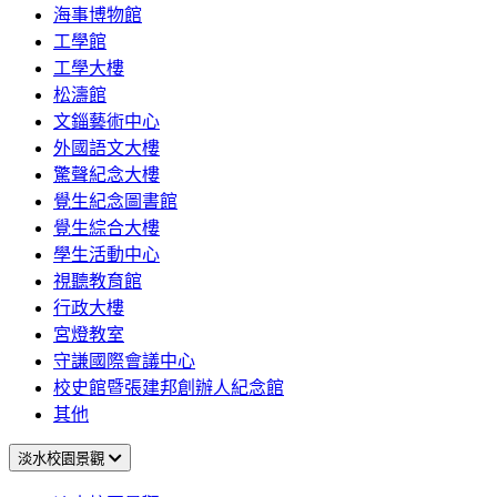
海事博物館
工學館
工學大樓
松濤館
文錙藝術中心
外國語文大樓
驚聲紀念大樓
覺生紀念圖書館
覺生綜合大樓
學生活動中心
視聽教育館
行政大樓
宮燈教室
守謙國際會議中心
校史館暨張建邦創辦人紀念館
其他
淡水校園景觀