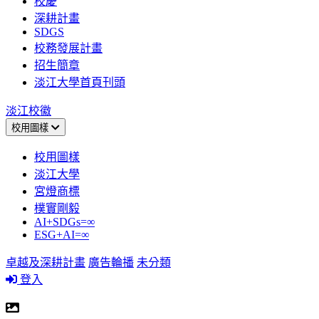
校慶
深耕計畫
SDGS
校務發展計畫
招生簡章
淡江大學首頁刊頭
淡江校徽
校用圖樣
校用圖樣
淡江大學
宮燈商標
樸實剛毅
AI+SDGs=∞
ESG+AI=∞
卓越及深耕計畫
廣告輪播
未分類
登入