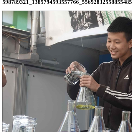
598789321_1385794593557766_55692832558855485