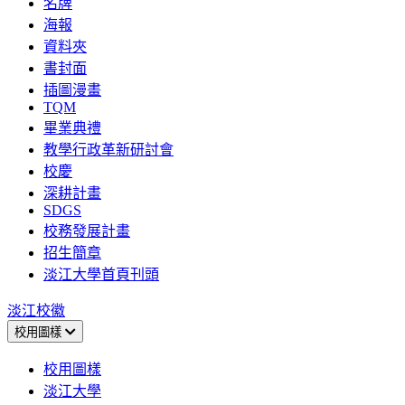
名牌
海報
資料夾
書封面
插圖漫畫
TQM
畢業典禮
教學行政革新研討會
校慶
深耕計畫
SDGS
校務發展計畫
招生簡章
淡江大學首頁刊頭
淡江校徽
校用圖樣
校用圖樣
淡江大學