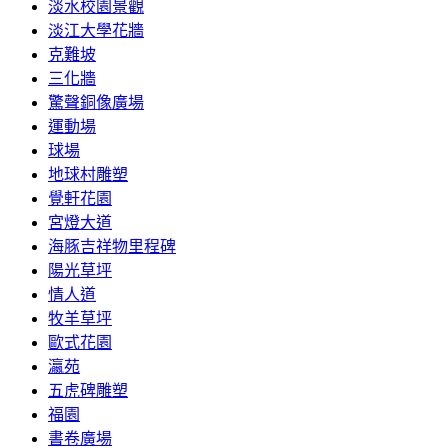
淡水校園景觀
淡江大學花牆
克難坡
三化牆
驚聲銅像廣場
運動場
球場
地球村雕塑
覺軒花園
宮燈大道
海豚吉祥物里程碑
陽光草坪
情人道
牧羊草坪
歐式花園
瀛苑
五虎碑雕塑
福園
書卷廣場