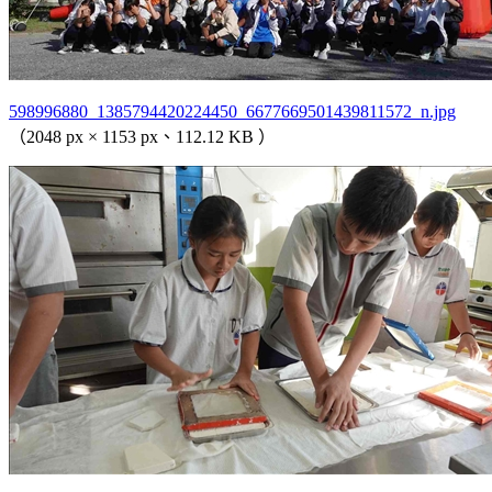
598996880_1385794420224450_6677669501439811572_n.jpg
（2048 px × 1153 px、112.12 KB ）