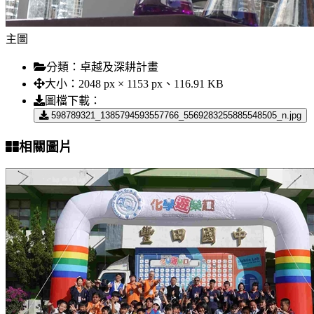
主圖
分類：
卓越及深耕計畫
大小：
2048 px × 1153 px、116.91 KB
圖檔下載：
598789321_1385794593557766_5569283255885548505_n.jpg
相關圖片