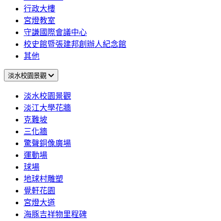
行政大樓
宮燈教室
守謙國際會議中心
校史館暨張建邦創辦人紀念館
其他
淡水校園景觀
淡水校園景觀
淡江大學花牆
克難坡
三化牆
驚聲銅像廣場
運動場
球場
地球村雕塑
覺軒花園
宮燈大道
海豚吉祥物里程碑