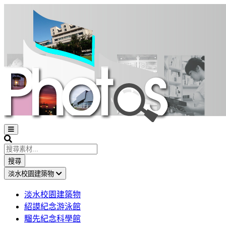
Open
sidebar
Search
搜尋
淡水校園建築物
淡水校園建築物
紹謨紀念游泳館
騮先紀念科學館