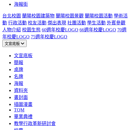
海報街
台北校園
蘭陽校園建築物
蘭陽校園景觀
蘭陽校園活動
學術活
動
行政活動
校友活動
傑出表現
社團活動
學生活動
外賓參觀
人物介紹
校園生態
60週年校慶LOGO
66週年校慶LOGO
70週
年校慶LOGO
75週年校慶LOGO
文宣底板
文宣底板
簡報
桌牌
名牌
海報
資料夾
書封面
插圖漫畫
TQM
畢業典禮
教學行政革新研討會