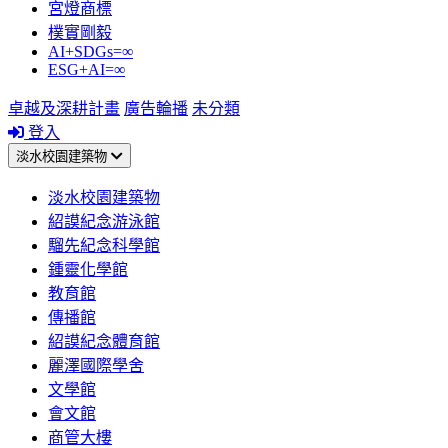
宮燈商標
樸實剛毅
AI+SDGs=∞
ESG+AI=∞
卓越及深耕計畫
廣告輪播
未分類
登入
淡水校園建築物
淡水校園建築物
紹謨紀念游泳館
騮先紀念科學館
鍾靈化學館
教育館
傳播館
紹謨紀念體育館
麗澤國際學舍
文學館
會文館
商管大樓