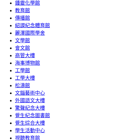
鍾靈化學館
教育館
傳播館
紹謨紀念體育館
麗澤國際學舍
文學館
會文館
商管大樓
海事博物館
工學館
工學大樓
松濤館
文錙藝術中心
外國語文大樓
驚聲紀念大樓
覺生紀念圖書館
覺生綜合大樓
學生活動中心
視聽教育館