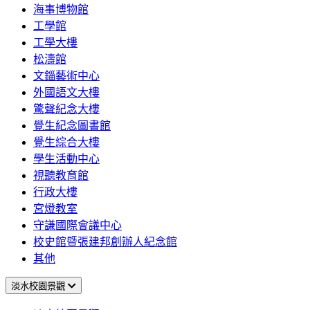
海事博物館
工學館
工學大樓
松濤館
文錙藝術中心
外國語文大樓
驚聲紀念大樓
覺生紀念圖書館
覺生綜合大樓
學生活動中心
視聽教育館
行政大樓
宮燈教室
守謙國際會議中心
校史館暨張建邦創辦人紀念館
其他
淡水校園景觀