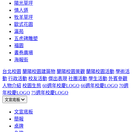
陽光草坪
情人道
牧羊草坪
歐式花園
瀛苑
五虎碑雕塑
福園
書卷廣場
海報街
台北校園
蘭陽校園建築物
蘭陽校園景觀
蘭陽校園活動
學術活
動
行政活動
校友活動
傑出表現
社團活動
學生活動
外賓參觀
人物介紹
校園生態
60週年校慶LOGO
66週年校慶LOGO
70週
年校慶LOGO
75週年校慶LOGO
文宣底板
文宣底板
簡報
桌牌