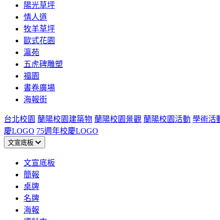
陽光草坪
情人道
牧羊草坪
歐式花園
瀛苑
五虎碑雕塑
福園
書卷廣場
海報街
台北校園
蘭陽校園建築物
蘭陽校園景觀
蘭陽校園活動
學術活
慶LOGO
75週年校慶LOGO
文宣底板
文宣底板
簡報
桌牌
名牌
海報