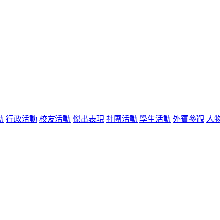
動
行政活動
校友活動
傑出表現
社團活動
學生活動
外賓參觀
人