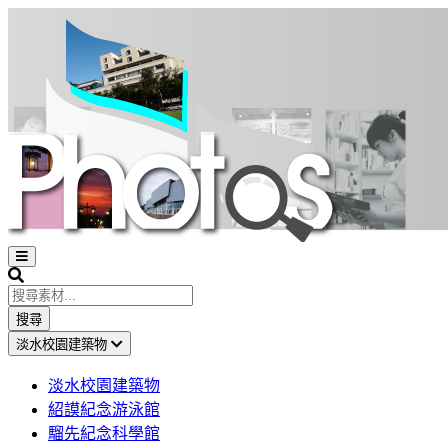
Open
sidebar
Search
搜尋
淡水校園建築物
淡水校園建築物
紹謨紀念游泳館
騮先紀念科學館