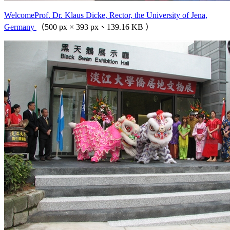
WelcomeProf. Dr. Klaus Dicke, Rector, the University of Jena,
Germany
（500 px × 393 px、139.16 KB ）