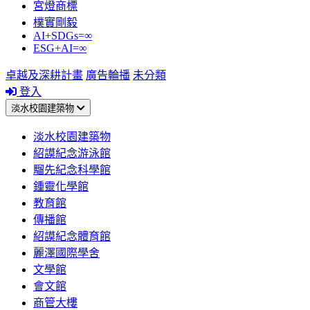
宮燈商標
樸實剛毅
AI+SDGs=∞
ESG+AI=∞
卓越及深耕計畫
廣告輪播
未分類
登入
淡水校園建築物
淡水校園建築物
紹謨紀念游泳館
騮先紀念科學館
鍾靈化學館
教育館
傳播館
紹謨紀念體育館
麗澤國際學舍
文學館
會文館
商管大樓