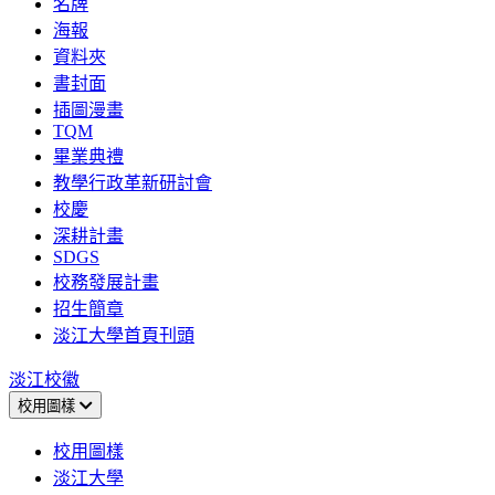
名牌
海報
資料夾
書封面
插圖漫畫
TQM
畢業典禮
教學行政革新研討會
校慶
深耕計畫
SDGS
校務發展計畫
招生簡章
淡江大學首頁刊頭
淡江校徽
校用圖樣
校用圖樣
淡江大學