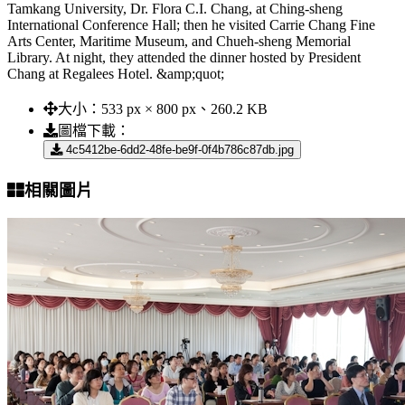
Tamkang University, Dr. Flora C.I. Chang, at Ching-sheng
International Conference Hall; then he visited Carrie Chang Fine
Arts Center, Maritime Museum, and Chueh-sheng Memorial
Library. At night, they attended the dinner hosted by President
Chang at Regalees Hotel. &amp;quot;
大小：
533 px × 800 px、260.2 KB
圖檔下載：
4c5412be-6dd2-48fe-be9f-0f4b786c87db.jpg
相關圖片