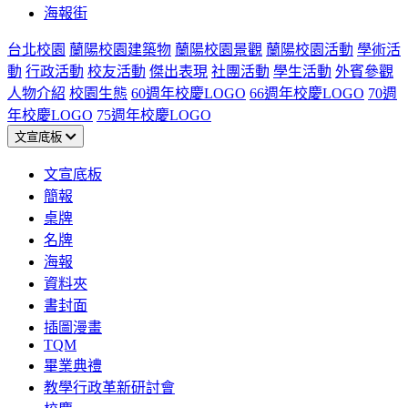
海報街
台北校園
蘭陽校園建築物
蘭陽校園景觀
蘭陽校園活動
學術活
動
行政活動
校友活動
傑出表現
社團活動
學生活動
外賓參觀
人物介紹
校園生態
60週年校慶LOGO
66週年校慶LOGO
70週
年校慶LOGO
75週年校慶LOGO
文宣底板
文宣底板
簡報
桌牌
名牌
海報
資料夾
書封面
插圖漫畫
TQM
畢業典禮
教學行政革新研討會