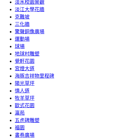
淡水校園景觀
淡江大學花牆
克難坡
三化牆
驚聲銅像廣場
運動場
球場
地球村雕塑
覺軒花園
宮燈大道
海豚吉祥物里程碑
陽光草坪
情人道
牧羊草坪
歐式花園
瀛苑
五虎碑雕塑
福園
書卷廣場