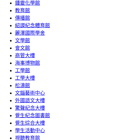
鍾靈化學館
教育館
傳播館
紹謨紀念體育館
麗澤國際學舍
文學館
會文館
商管大樓
海事博物館
工學館
工學大樓
松濤館
文錙藝術中心
外國語文大樓
驚聲紀念大樓
覺生紀念圖書館
覺生綜合大樓
學生活動中心
視聽教育館