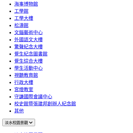
海事博物館
工學館
工學大樓
松濤館
文錙藝術中心
外國語文大樓
驚聲紀念大樓
覺生紀念圖書館
覺生綜合大樓
學生活動中心
視聽教育館
行政大樓
宮燈教室
守謙國際會議中心
校史館暨張建邦創辦人紀念館
其他
淡水校園景觀