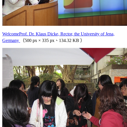
WelcomeProf. Dr. Klaus Dicke, Rector, the University of Jena,
Germany
（500 px × 335 px、134.32 KB ）