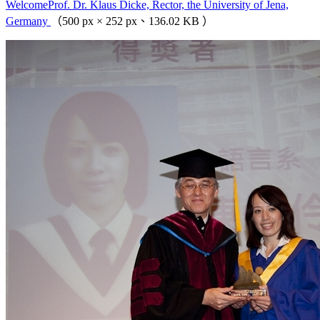
WelcomeProf. Dr. Klaus Dicke, Rector, the University of Jena,
Germany
（500 px × 252 px、136.02 KB ）