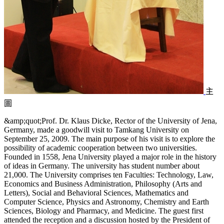
主
圖
&amp;quot;Prof. Dr. Klaus Dicke, Rector of the University of Jena,
Germany, made a goodwill visit to Tamkang University on
September 25, 2009. The main purpose of his visit is to explore the
possibility of academic cooperation between two universities.
Founded in 1558, Jena University played a major role in the history
of ideas in Germany. The university has student number about
21,000. The University comprises ten Faculties: Technology, Law,
Economics and Business Administration, Philosophy (Arts and
Letters), Social and Behavioral Sciences, Mathematics and
Computer Science, Physics and Astronomy, Chemistry and Earth
Sciences, Biology and Pharmacy, and Medicine. The guest first
attended the reception and a discussion hosted by the President of