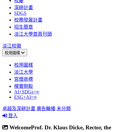
校慶
深耕計畫
SDGS
校務發展計畫
招生簡章
淡江大學首頁刊頭
淡江校徽
校用圖樣
校用圖樣
淡江大學
宮燈商標
樸實剛毅
AI+SDGs=∞
ESG+AI=∞
卓越及深耕計畫
廣告輪播
未分類
登入
WelcomeProf. Dr. Klaus Dicke, Rector, the