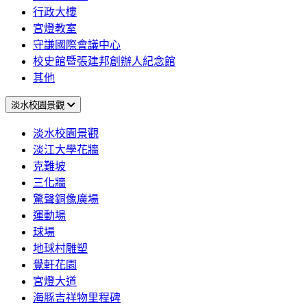
行政大樓
宮燈教室
守謙國際會議中心
校史館暨張建邦創辦人紀念館
其他
淡水校園景觀
淡水校園景觀
淡江大學花牆
克難坡
三化牆
驚聲銅像廣場
運動場
球場
地球村雕塑
覺軒花園
宮燈大道
海豚吉祥物里程碑