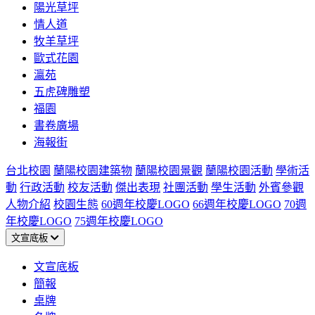
陽光草坪
情人道
牧羊草坪
歐式花園
瀛苑
五虎碑雕塑
福園
書卷廣場
海報街
台北校園
蘭陽校園建築物
蘭陽校園景觀
蘭陽校園活動
學術活
動
行政活動
校友活動
傑出表現
社團活動
學生活動
外賓參觀
人物介紹
校園生態
60週年校慶LOGO
66週年校慶LOGO
70週
年校慶LOGO
75週年校慶LOGO
文宣底板
文宣底板
簡報
桌牌